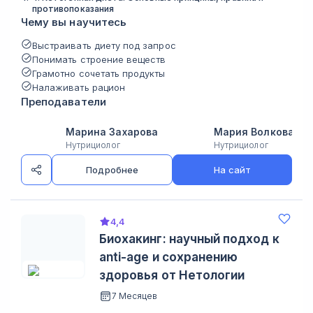
противопоказания
Чему вы научитесь
Выстраивать диету под запрос
Понимать строение веществ
Грамотно сочетать продукты
Налаживать рацион
Преподаватели
Марина Захарова
Мария Волкова
Нутрициолог
Нутрициолог
Подробнее
На сайт
4,4
Биохакинг: научный подход к
anti-age и сохранению
здоровья от Нетологии
7 Месяцев