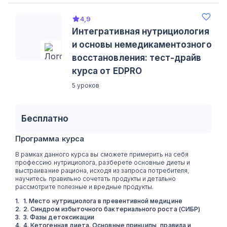
4,9
Интегративная нутрициология
и основы немедикаментозного
восстановления: тест-драйв
курса от EDPRO
5 уроков
Бесплатно
Программа курса
В рамках данного курса вы сможете примерить на себя
профессию нутрициолога, разберете основные диеты и
выстраивание рациона, исходя из запроса потребителя,
научитесь правильно сочетать продукты и детально
рассмотрите полезные и вредные продукты.
1
.
1. Место нутрициолога в превентивной медицине
2
.
2. Синдром избыточного бактериального роста (СИБР)
3
.
3. Фазы детоксикации
4
.
4. Кетогенная диета. Основные принципы, правила и