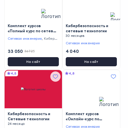
Комплект курсов
Кибербезопасность и
«Полный курс по сетевым
сетевые технологии
технологиям» и «Онлайн-
30 месяцев
Сетевая инженерия
,
Кибербе
курс по сетевой
зопасность
Сетевая инженерия
безопасности»
33 050
4 040
36 725
На сайт
На сайт
4,5
4,8
Кибербезопасность и
Комплект курсов
Сетевые технологии
«Онлайн-курс по
24 месяца
сетевым технологиям
Сетевая инженерия