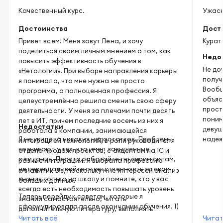
Качественный курс.
Ужасн
Достоинства
Дост
Привет всем! Меня зовут Лена, и хочу
Курат
поделиться своим личным мнением о том, как
Недо
повысить эффективность обучения в
Не до
«Нетологии». При выборе направления карьеры
получ
я понимала, что мне нужна не просто
Вообщ
программа, а полноценная профессия. Я
объяс
целеустремлённо решила сменить свою сферу
прост
деятельности. У меня за плечами почти десять
поним
лет в ИТ, причем последние восемь из них я
Недостатки
девуш
работала в компании, занимающейся
Я не увидела никаких недостатков. Проблемы
надея
интеграцией технологий, в роли руководителя
возникают у тех, кто имел завышенные
Тогда
отдела продаж проектов, с акцентом на 1С и
ожидания. Просто работайте по своим силам,
разные интеграции. Я выбрала профессию
Стран
не перекладывайте ответственность за свои
«Аналитик BI», поскольку мне интересен анализ
тольк
знания только на школу и помните, кто у вас
больших данных.
пятна
всегда есть необходимость повышать уровень
забив
Теперь перейду к советам, которые я
знаний самостоятельно, читать
обуче
сформулировала после окончании обучения. 1)
дополнительную литературу, выполнять
Заранее планируйте время для изучения — не
Читать всё
Читат
практические проекты и пополнять портфолио.
Зовут