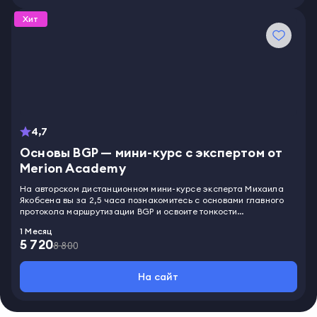
оформить резюме и устроиться на работу.
Хит
4,7
Основы BGP — мини-курс с экспертом от
Merion Academy
На авторском дистанционном мини-курсе эксперта Михаила
Якобсена вы за 2,5 часа познакомитесь с основами главного
протокола маршрутизации BGP и освоите тонкости
практической настройки на оборудовании Cisco. Программа
1 Месяц
будет полезна как начинающим сетевым инженерам, так и
5 720
опытным практикам, стремящимся расширить
8 800
профессиональные компетенции. По итогам обучения
выпускники получают сертификат, подтверждающий
На сайт
прохождение онлайн-курса. Слушатели могут общаться в
Телеграм-чате, пройти профориентационный тест с
применением ИИ, получить в подарок курс по английскому
языку и карьерному росту.