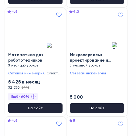
4,8
4,3
Математика для
Микросервисы:
робототехников
проектирование и
3 месяца
6 уроков
интеграция на GO
3 месяца
7 уроков
Сетевая инженерия
,
Электро
Сетевая инженерия
ника
5 425
в месяц
32 550
59 181
Ещё
-
60
%
5 000
На сайт
На сайт
4,8
5