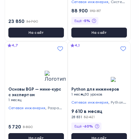
ое администрирование
,
Эле
Сетевая инженерия
,
Системн
ктроника
ое администрирование
88 900
190 197
23 850
Ещё
-
5
%
36 700
На сайт
На сайт
4,7
4,1
Основы BGP — мини-курс
Python для инженеров
с экспертом
1 месяц
30 уроков
1 месяц
Сетевая инженерия
,
Python-
разработка
Сетевая инженерия
,
Разрабо
9 610
в месяц
тка полного стека
28 831
52 421
5 720
Ещё
-
60
%
8 800
На сайт
На сайт