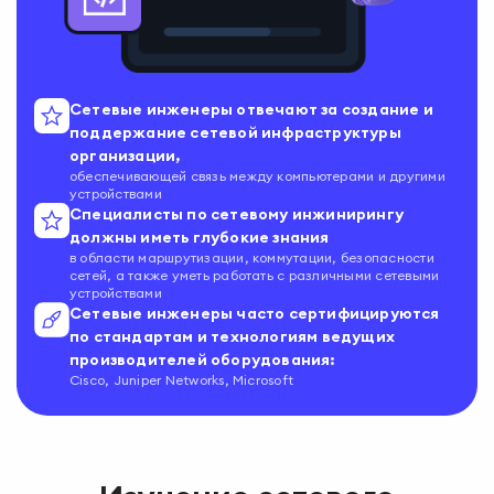
Сетевые инженеры отвечают за создание и
поддержание сетевой инфраструктуры
организации,
обеспечивающей связь между компьютерами и другими
устройствами
Специалисты по сетевому инжинирингу
должны иметь глубокие знания
в области маршрутизации, коммутации, безопасности
сетей, а также уметь работать с различными сетевыми
устройствами
Сетевые инженеры часто сертифицируются
по стандартам и технологиям ведущих
производителей оборудования:
Cisco, Juniper Networks, Microsoft