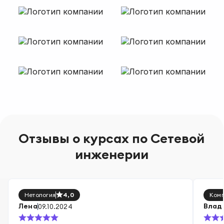
Отзывы о курсах
по Сетевой
инженерии
Нетология
4,0
Комп
Лена
Влад
09.10.2024