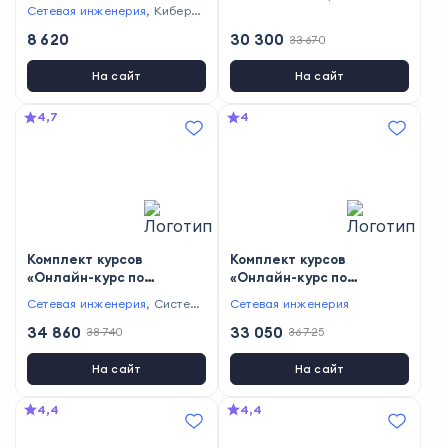
Huawei» и «Полный курс
Сетевая инженерия
,
Кибербе
по сетевым технологиям»
зопасность
8 620
30 300
33 670
На сайт
На сайт
4,7
4
Комплект курсов
Комплект курсов
«Онлайн-курс по
«Онлайн-курс по
MikroTik» и «Онлайн-курс
сетевой безопасности» и
Сетевая инженерия
,
Системн
Сетевая инженерия
по сетевой
«Полный курс по сетевым
ое администрирование
безопасности»
34 860
технологиям»
33 050
38 740
36 725
На сайт
На сайт
4,4
4,4