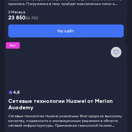
практике. Погружение в тему пройдет максимально легко и
эффективно, сделав вас настоящим специалистом в области
2 Месяца
работы с сетевым оборудованием MikroTik. Вы освоите работу с
23 850
высококачественным оборудованием, предоставленным
36 700
компанией MikroTik. Вы получите глубокие знания о критериях
выбора оптимальных инструментов для организации сети.
На сайт
Изучите операционную систему RouterOS, которая является
основой для настройки и управления устройствами MikroTik. Вы
научитесь гибко конфигурировать оборудование под
Хит
специфические требования, адаптируя его возможности под
свои нужды и задачи.
4,8
Сетевые технологии Huawei от Merion
Academy
Сетевые технологии Huawei уникальны благодаря их высокому
качеству, надежности и инновационным решениям в области
сетевой инфраструктуры. Применение технологий Huawei
позволяет достичь высокой производительности, гибкости и