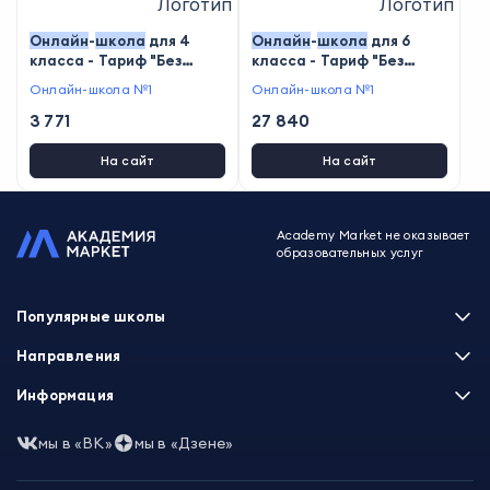
Онлайн
-
школа
для 4
Онлайн
-
школа
для 6
класса - Тариф "Без
класса - Тариф "Без
учителя"
зачисления"
Онлайн-школа №1
Онлайн-школа №1
3 771
27 840
На сайт
На сайт
Academy Market не оказывает
образовательных услуг
Популярные школы
Skillbox
Направления
Нетология
Программирование
Информация
XYZ School
Бизнес и управление
GeekBrains
Часто задаваемые вопросы
Маркетинг
мы в «ВК»
мы в «Дзене»
Skillfactory
Пользовательское соглашение
Дизайн
Contented
Политика обработки данных
Аналитика
Talentsy