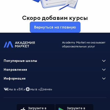
Скоро добавим курсы
Вернуться на главную
Academy Market не оказывает
образовательных услуг
Популярные школы
Skillbox
Направления
Нетология
Программирование
Информация
XYZ School
Бизнес и управление
GeekBrains
Часто задаваемые вопросы
Маркетинг
мы в «ВК»
мы в «Дзене»
Skillfactory
Пользовательское соглашение
Дизайн
Contented
Политика обработки данных
Аналитика
Talentsy
Отзывы о школах
Игры
Fashion Factory School
Избранные курсы
Другие профессии
Загрузите в
Загрузите в
ProductStar