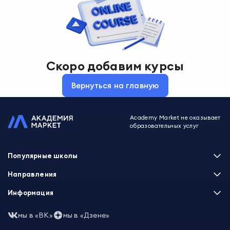
Скоро добавим курсы
Вернуться на главную
Academy Market не оказывает
образовательных услуг
Популярные школы
Skillbox
Направления
Нетология
Программирование
Информация
XYZ School
Бизнес и управление
GeekBrains
Часто задаваемые вопросы
Маркетинг
мы в «ВК»
мы в «Дзене»
Skillfactory
Пользовательское соглашение
Дизайн
Contented