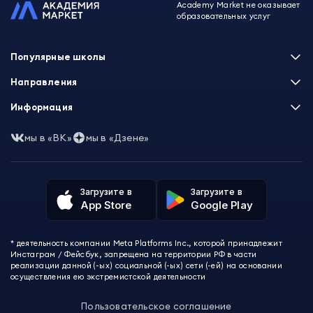
Academy Market не оказывает
образовательных услуг
Популярные школы
Skillbox
Направления
Нетология
Программирование
Информация
XYZ School
Бизнес и управление
GeekBrains
Часто задаваемые вопросы
Маркетинг
мы в «ВК»
мы в «Дзене»
Skillfactory
Пользовательское соглашение
Дизайн
Contented
Политика обработки данных
Аналитика
Talentsy
Отзывы о школах
Игры
Fashion Factory School
Избранные курсы
Другие профессии
Загрузите в
Загрузите в
ProductStar
Акции и скидки
App Store
Google Play
Финансы
Эколь
Карта сайта
Саморазвитие
Международная школа профессий
СМИ о нас
Создание контента
Викиум
* деятельность компании Meta Platforms Inc., которой принадлежит
О проекте
Красота и здоровье
Бруноям
Инстаграм / Фейсбук, запрещена на территории РФ в части
Контакты
Для детей и подростков
EDPRO
реализации данной (-ых) социальной (-ых) сети (-ей) на основании
Психология
осуществления ею экстремистской деятельности
Level One
Психодемия
Skypro
Пользовательское соглашение