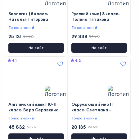
Биология | 5 класс.
Русский язык | 8 класс.
Наталья Титорова
Полина Пятакова
Точка знаний
Точка знаний
25 131
29 338
29 565
34 515
На сайт
На сайт
4,1
4,2
Английский язык | 10-11
Окружающий мир | 1
класс. Вера Серавкина
класс. Светлана
Емельянченко
Точка знаний
Точка знаний
45 832
20 135
53 919
23 688
На сайт
На сайт