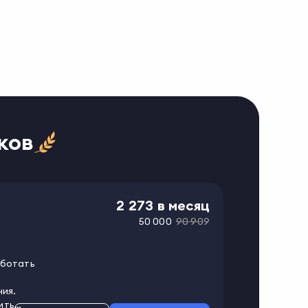
ков
2 273
в месяц
50 000
90 909
аботать
и
ния.
ить