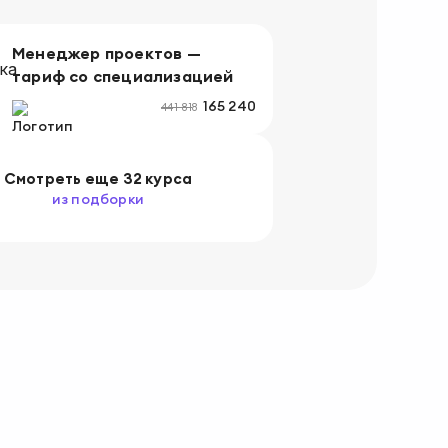
Менеджер проектов —
тариф со специализацией
165 240
441 818
Смотреть
еще
32 курса
из подборки