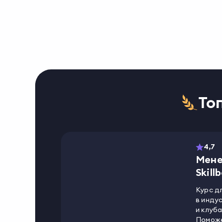
То
4,7
Мене
Skill
Курс д
в инду
и клуб
Поможе