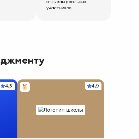
о
отзывам реальных
участников
еджменту
4,5
4,9