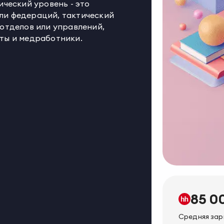
ический уровень - это
ли федераций, тактический
 отделов или управлений,
сты и медработники.
85 0
Средняя зар