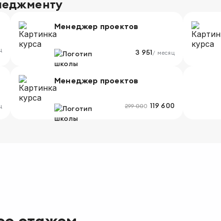
неджменту
Менеджер проектов
ц
3 951
/ месяц
Менеджер проектов
119 600
ц
299 000
 со стажем