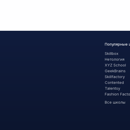
Популярные
Skillbox
Нетология
XYZ School
GeekBrains
Skillfactory
Contented
Talentsy
Fashion Fact
Все школы