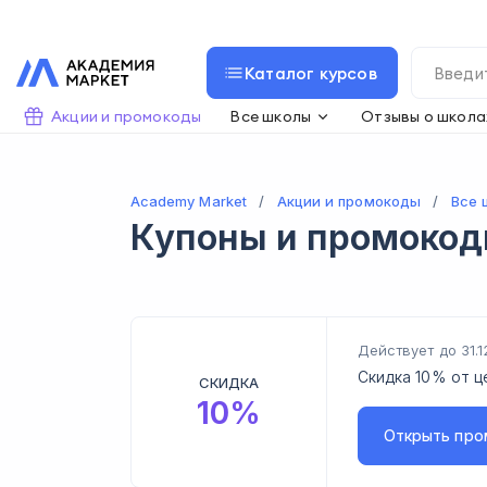
Каталог курсов
Акции и промокоды
Все школы
Отзывы о школа
Academy Market
Акции и промокоды
Все 
Купоны и промоко
Действует до 31.1
Скидка 10% от ц
СКИДКА
10
%
Открыть
про