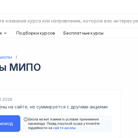
х
Подборки курсов
Бесплатные курсы
школы
ды
МИПО
2.2026
ены на сайте, не суммируется с другими акциями.
Школа может изменять условия применения
мокод
промокода. Перед покупкой курса уточняйте
подробности на
сайте школы