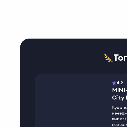
То
4,9
MINI
City 
Курс п
менедж
выделя
перест