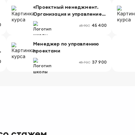
рост.
«Проектный менеджмент.
Организация и управление
жизненным циклом проекта»
0
45 400
65 900
с присвоением
квалификации «Менеджер
по управлению проектами»
Менеджер по управлению
и
проектами
0
37 900
45 700
 со стажем