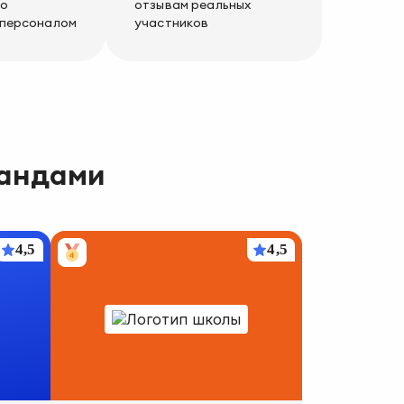
по
отзывам реальных
 персоналом
участников
мандами
4,5
4,5