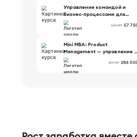
Управление командой и
бизнес-процессами для
руководителей
57 75
104 999
Mini МВА: Product
Management — управление 
разработка продуктов
286 00
519 999
Рост заработка вместе