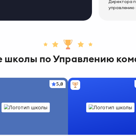
Директора 
управлению
е школы
по
Управлению ко
5,0