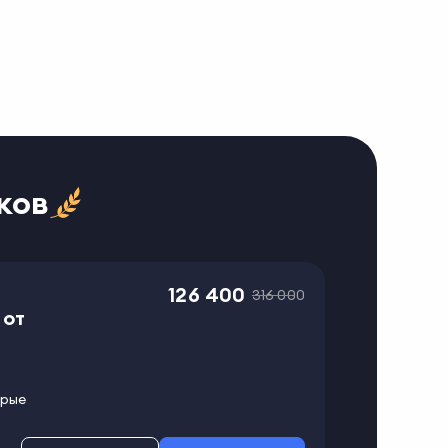
ков
126 400
316 000
 от
орые