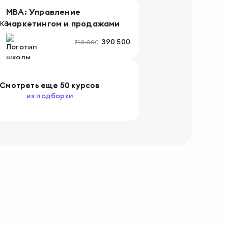
МВА: Управление
маркетингом и продажами
390 500
710 000
Смотреть
еще
50 курсов
из подборки