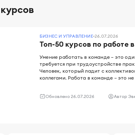
 курсов
БИЗНЕС И УПРАВЛЕНИЕ
26.07.2026
•
Топ-50 курсов по работе 
Умение работать в команде – это оди
требуется при трудоустройстве прак
Человек, который ладит с коллективо
коллегами. Работа в команде – это не только доброжелательность и
дружелюбность. Это еще и навык гра
сотрудниками, в том числе формулир
Обновлено
26.07.2026
Автор
Эв
умение договариваться и находить о
решение конфликтных ситуаций и сла
достижения целей. Изучите курсы по работе в команде из нашей
подборки и найдите идеальную для с
развитием этого soft skill вы заработ
руководителя, что может положитель