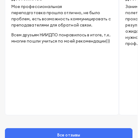
Мое профессиональная
Заним
переподготовка прошла отлично, не было
полет
проблем, есть возможность коммуницировать с
прохо
преподавателями для обратной связи.
резул
ожида
Всем друзьям НИИДПО понравилось в итоге, т.к.
нужно
многие пошли учиться по моей рекомендации)))
проф.
Все отзывы