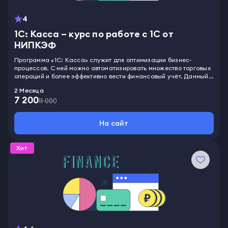
4
1С: Касса – курс по работе с 1С от
НИПКЭФ
Программа «1С: Касса» служит для оптимизации бизнес-
процессов. С ней можно автоматизировать множество торговых
операций и более эффективно вести финансовый учёт. Данный
инструмент поможет любому бухгалтеру, и курс повышения
2 Месяца
квалификации предлагает в совершенстве освоить его за два
7 200
месяца. Во время обучения вы узнаете, как работать со
11 000
справочниками и настраивать автоматическое заполнение
финансовых результатов. Вы также разберётесь в особенностях
На сайт
кассового аппарата и научитесь взаимодействовать со всей
необходимой документацией. Помимо бухгалтеров, программа
может быть полезна кассовым работникам, руководителям и
Хит
предпринимателям.