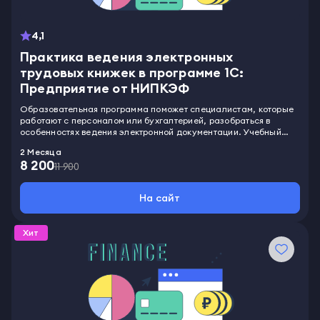
4,1
Практика ведения электронных
трудовых книжек в программе 1С:
Предприятие от НИПКЭФ
Образовательная программа поможет специалистам, которые
работают с персоналом или бухгалтерией, разобраться в
особенностях ведения электронной документации. Учебный
курс предназначен для работников, специализирующихся в
2 Месяца
области поддержания трудовой деятельности. В процессе
8 200
обучения студенты смогут получить представления о том, какие
11 900
есть требования к созданию и обеспечению трудовых книжек,
как правильно заводить их в электронном виде. За время учебы
На сайт
слушатели освоят навыки работы в системе 1С и научатся
использовать ее инструменты для эффективной
профессиональной деятельности.
Хит