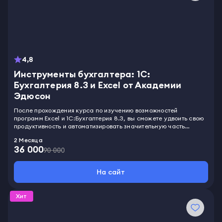
4,8
Инструменты бухгалтера: 1C:
Бухгалтерия 8.3 и Excel от Академии
Эдюсон
После прохождения курса по изучению возможностей
программ Excel и 1С:Бухгалтерия 8.3, вы сможете удвоить свою
продуктивность и автоматизировать значительную часть
рабочего процесса. Вы сможете пользоваться Excel при работе
2 Месяца
с массивами данных, настраивать макросы, визуализировать
36 000
информацию в виде понятных графиков и диаграмм, вести
90 000
бухгалтерский учет и делать отчеты, проводить
индивидуальные настройки программы 1С:Бухгалтерия 8.3. Вы
На сайт
поймете, как сделать процесс заполнения документов и
регистрации бухгалтерских операций автоматическим,
значительно сэкономите время и сможете посвятить
Хит
выполнению более важных и срочных задач.