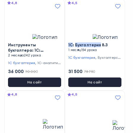
4,8
4,5
Инструменты
1С
:
Бухгалтерия
8.3
бухгалтера: 1C:
1 месяц
154 урока
Бухгалтерия
2 месяца
242 урока
8.3 и Excel
1С бухгалтерия
,
Бухгалтерск
ий учет и налоговое планиро
1С бухгалтерия
,
1С-аналитик
вание
а
,
Бухгалтерский учет и нало
36 000
31 500
90 000
78 750
говое планирование
,
Excel и
Google Таблицы
На сайт
На сайт
4,8
4,5