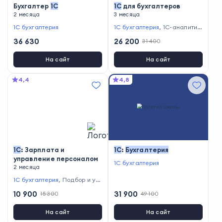
Бухгалтер
1С
1С
для бухгалтеров
2 месяца
3 месяца
1С бухгалтерия
1С бухгалтерия
,
1С-аналитик
а
,
Бухгалтерский учет и нало
36 630
26 200
31 400
говое планирование
На сайт
На сайт
4,4
4,8
1С
: Зарплата и
1С
:
Бухгалтерия
управление персоналом
1С бухгалтерия
2 месяца
1С бухгалтерия
,
Подбор и уп
равление персоналом
,
Бухга
10 900
31 900
15 300
49 100
лтерский учет и налоговое п
ланирование
На сайт
На сайт