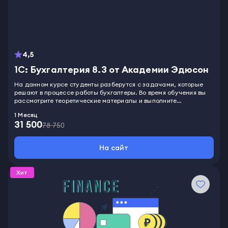
4,5
1С: Бухгалтерия 8.3 от Академии Эдюсон
На данном курсе студенты разберутся с задачами, которые
решают в процессе работы бухгалтеры. Во время обучения вы
рассмотрите теоретические материалы и выполните
упражнения, получите обратную связь от практикующих
1 Месяц
экспертов. Вы научитесь работать в самом популярном софте
31 500
для учета 1С:Бухгалтерия 8.3. Узнаете, как настраивать его под
78 750
собственные нужды. Сможете автоматизировать рутинные
задачи. Освоите инструменты для создания информативных
На сайт
бухгалтерских отчетов, а также научитесь просматривать уже
готовые отчеты на предмет ошибок. После окончания обучения
вы получите сертификат. Доступ к курсу останется навсегда.
Хит