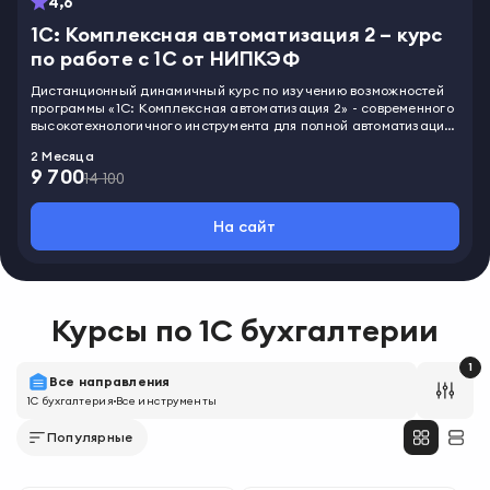
4,6
1С: Комплексная автоматизация 2 – курс
по работе с 1С от НИПКЭФ
Дистанционный динамичный курс по изучению возможностей
программы «1С: Комплексная автоматизация 2» - современного
высокотехнологичного инструмента для полной автоматизации
и эффективного ведения бизнес-процессов. Слушатели изучат
2 Месяца
строение и функциональные возможности программы, научатся
9 700
самостоятельно настраивать и задавать параметры, вносить
14 100
данные учета средств и расчета зарплаты, контролировать
кадровые перестановки, управлять финансовыми операциями,
На сайт
вести налоговый и бухгалтерский документооборот. Выпускники
пройдут итоговую аттестацию и получат удостоверение
установленного образца о повышении квалификации.
Курсы по
1С бухгалтерии
1
Все направления
1С бухгалтерия
Все инструменты
Популярные