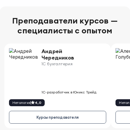
Преподаватели курсов —
специалисты с опытом
Андрей 
Чередников
1С бухгалтерия
1С-разработчик в Юникс Трейд
Нетология
4,0
Нетол
Курсы преподавателя