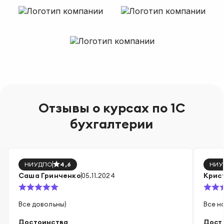
Отзывы о курсах
по 1С
бухгалтерии
НИУДПО
4,6
НИУ
Саша Гринченко
Крис
05.11.2024
Все довольны)
Все н
Достоинства
Дост