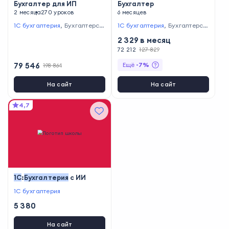
Бухгалтер для ИП
Бухгалтер
2 месяца
270 уроков
6 месяцев
1С бухгалтерия
,
Бухгалтерск
1С бухгалтерия
,
Бухгалтерск
ий учет и налоговое планиро
ий учет и налоговое планиро
2 329
в месяц
вание
вание
,
Excel и Google Таблиц
ы
72 212
127 829
79 546
Ещё
-
7
%
198 864
На сайт
На сайт
4,7
1С
:
Бухгалтерия
с ИИ
1С бухгалтерия
5 380
На сайт