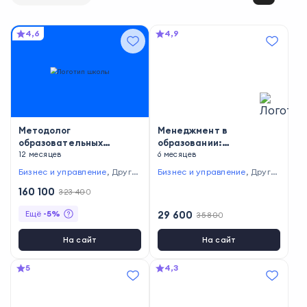
4,6
4,9
Методолог
Менеджмент в
образовательных
образовании:
программ
12 месяцев
обеспечение развития и
6 месяцев
эффективности
Бизнес и управление
,
Други
Бизнес и управление
,
Други
деятельности
е профессии
е профессии
160 100
образовательной
323 400
организации
Ещё
-
5
%
29 600
35 800
На сайт
На сайт
5
4,3