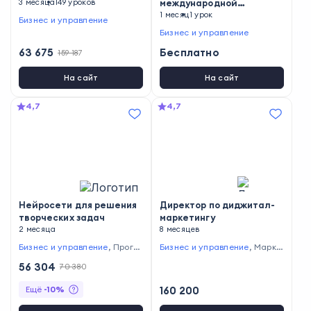
3 месяца
149 уроков
международной
аккредитацией
1 месяц
1 урок
Бизнес и управление
Бизнес и управление
63 675
Бесплатно
159 187
На сайт
На сайт
4,7
4,7
Нейросети для решения
Директор по диджитал-
творческих задач
маркетингу
2 месяца
8 месяцев
Бизнес и управление
,
Прогр
Бизнес и управление
,
Марке
аммирование
,
Маркетинг
,
Ди
тинг
56 304
70 380
зайн
,
Другие профессии
,
Са
моразвитие
,
Создание конте
Ещё
-
10
%
160 200
нта