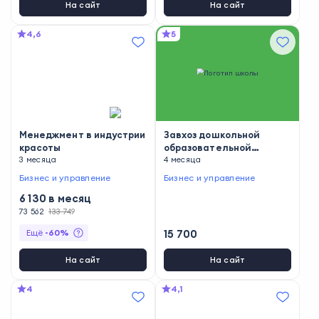
На сайт
На сайт
4,6
5
Менеджмент в индустрии
Завхоз дошкольной
красоты
образовательной
3 месяца
организации
4 месяца
Бизнес и управление
Бизнес и управление
6 130
в месяц
73 562
133 749
Ещё
-
60
%
15 700
На сайт
На сайт
4
4,1