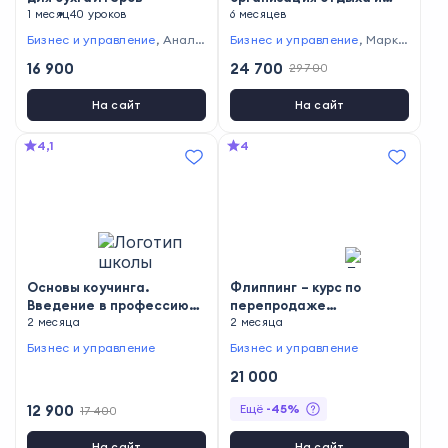
1 месяц
40 уроков
развлечений
6 месяцев
Бизнес и управление
,
Анали
Бизнес и управление
,
Марке
тика
,
Финансы
тинг
16 900
24 700
29 700
На сайт
На сайт
4,1
4
Основы коучинга.
Флиппинг – курс по
Введение в профессию
перепродаже
«Коуч»
2 месяца
недвижимости после
2 месяца
ремонта
Бизнес и управление
Бизнес и управление
21 000
12 900
Ещё
-
45
%
17 400
На сайт
На сайт