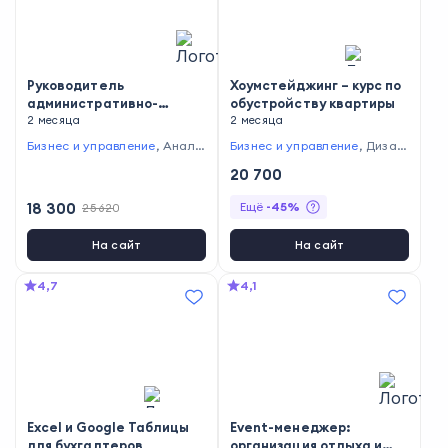
Руководитель
Хоумстейджинг – курс по
административно-
обустройству квартиры
хозяйственного отдела
2 месяца
2 месяца
Бизнес и управление
,
Анали
Бизнес и управление
,
Дизай
тика
,
Финансы
н
20 700
18 300
Ещё
-
45
%
25 620
На сайт
На сайт
4,7
4,1
Excel и Google Таблицы
Event-менеджер:
для бухгалтеров
организация отдыха и