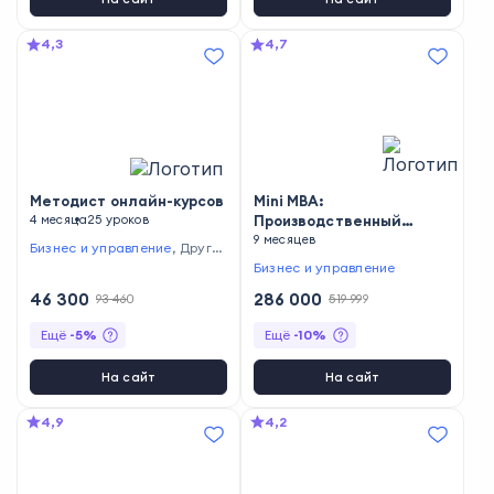
4,3
4,7
Методист онлайн-курсов
Mini МВА:
4 месяца
25 уроков
Производственный
менеджмент
9 месяцев
Бизнес и управление
,
Други
е профессии
Бизнес и управление
46 300
286 000
93 460
519 999
Ещё
-
5
%
Ещё
-
10
%
На сайт
На сайт
4,9
4,2