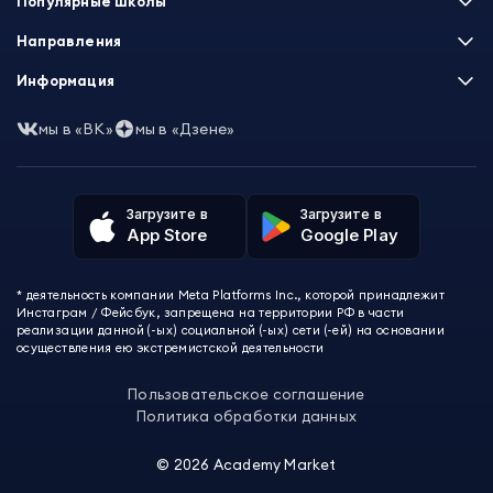
Популярные школы
Skillbox
Направления
Нетология
Программирование
Информация
XYZ School
Бизнес и управление
GeekBrains
Часто задаваемые вопросы
Маркетинг
мы в «ВК»
мы в «Дзене»
Skillfactory
Пользовательское соглашение
Дизайн
Contented
Политика обработки данных
Аналитика
Talentsy
Отзывы о школах
Игры
Fashion Factory School
Избранные курсы
Другие профессии
Загрузите в
Загрузите в
ProductStar
Акции и скидки
App Store
Google Play
Финансы
Эколь
Карта сайта
Саморазвитие
Международная школа профессий
СМИ о нас
Создание контента
Викиум
* деятельность компании Meta Platforms Inc., которой принадлежит
О проекте
Красота и здоровье
Бруноям
Инстаграм / Фейсбук, запрещена на территории РФ в части
Контакты
Для детей и подростков
EDPRO
реализации данной (-ых) социальной (-ых) сети (-ей) на основании
Психология
осуществления ею экстремистской деятельности
Level One
Психодемия
Skypro
Пользовательское соглашение
Академия Эдюсон
Политика обработки данных
Вебиум
#Sekta
©
2026
Academy Market
MAED