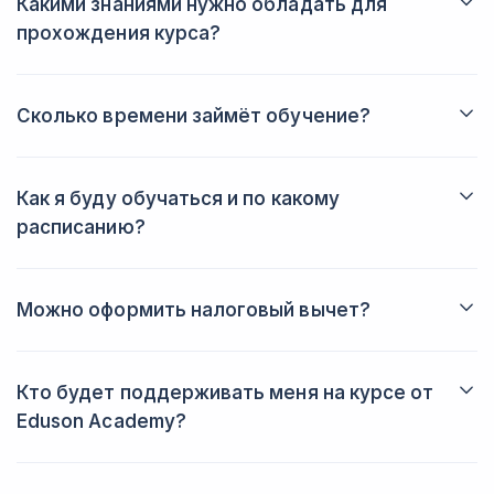
Какими знаниями нужно обладать для
прохождения курса?
Опыт программирования и управления командами
разработчиков может пригодиться, но это необязательно.
Всё необходимое вы узнаете уже на курсе.
Сколько времени займёт обучение?
Вы можете завершить курс за четыре месяца, он легко
совмещается с другими делами. За это время вы получите
ценные и практически применимые навыки.
Как я буду обучаться и по какому
расписанию?
На курсе нет расписания. Вы изучаете материалы
самостоятельно в любое удобное время. Если появятся
вопросы, то вам обязательно помогут эксперты и кураторы.
Можно оформить налоговый вычет?
Да, конечно. Подать заявление можно на официальном сайте
ИФНС или в приложении Госуслуг. Команда школы поможет
собрать пакет документов.
Кто будет поддерживать меня на курсе от
Eduson Academy?
Вам назначат личного куратора. С ним можно общаться по
почте или через мессенджеры. Он ответит на любые вопросы
и поддержит в трудных ситуациях.