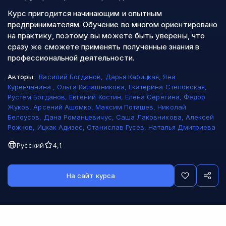
Курс пригодится начинающим и опытным
предпринимателям. Обучение во многом ориентировано
на практику, поэтому вы можете быть уверены, что
сразу же сможете применять полученные знания в
профессиональной деятельности.
Авторы:
Василий Богданов
,
Дарья Кабицкая
,
Яна
Куренчанина
,
Ольга Калашникова
,
Екатерина Степовская
,
Рустем Богданов
,
Евгений Костин
,
Елена Серегина
,
Федор
Жуков
,
Арсений Ашомко
,
Максим Поташев
,
Николай
Белоусов
,
Дана Романцевичус
,
Саша Лаковникова
,
Алексей
Рожков
,
Ицхак Адизес
,
Станислав Гусев
,
Наталья Дмитриева
Русский
4,1
На сайт курса