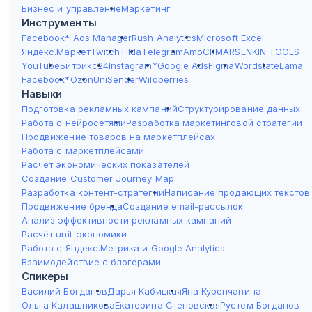
Бизнес и управление
Маркетинг
Инструменты
Facebook* Ads Manager
Rush Analytics
Microsoft Excel
Яндекс.Маркет
Twitch
Tilda
Telegram
AmoCRM
ARSENKIN TOOLS
YouTube
Битрикс24
Instagram*
Google Ads
Figma
Wordstat
eLama
Facebook*
Ozon
UniSender
Wildberries
Навыки
Подготовка рекламных кампаний
Структурирование данных
Работа с нейросетями
Разработка маркетинговой стратегии
Продвижение товаров на маркетплейсах
Работа с маркетплейсами
Расчёт экономических показателей
Создание Customer Journey Map
Разработка контент-стратегии
Написание продающих текстов
Продвижение бренда
Создание email-рассылок
Анализ эффективности рекламных кампаний
Расчёт unit-экономики
Работа с Яндекс.Метрика и Google Analytics
Взаимодействие с блогерами
Спикеры
Василий Богданов
Дарья Кабицкая
Яна Куренчанина
Ольга Калашникова
Екатерина Степовская
Рустем Богданов