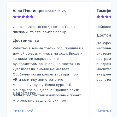
Алла Пчелинцева
Тимофей 
23.05.2026
Сложновато, но когда есть опыт за
Нейросети 
плечами, то становится проще
Достоинс
Достоинства
До курса п
Работаю в найме третий год, пришла из
хаотичным,
другой сферы, училась на ходу. Вроде и
системного
кандидатов закрываю, и с
программу,
руководством общаюсь, но постоянно
внедрения 
чувствовала: знаний не хватает.
масштабиро
Особенно когда коллеги говорят про
внедрению 
HR-аналитику или стратегию, я
расчетом R
молчала в трубку. Взяла курс "HR-
и методику
менеджер" в Эдюсоне. Прошла почти
компании. 
Недостатки
полностью, остался дипломный проект.
процессам,
Что реально зашло: блоки про
экономию. В
-
онбординг и адаптацию - прямо с
200% - уже
шаблонами, которые я уже вбросила в
Читать всё
процессе о
Читать всё
работу. Управление корпоративной
модуль по 