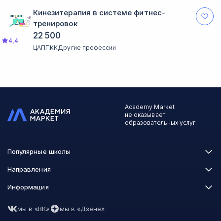
Кинезитерапия в системе фитнес-
тренировок
22 500
4,4
ЦАППКК
Другие профессии
Academy Market
не оказывает
образовательных услуг
Популярные школы
Skillbox
Направления
Нетология
Программирование
Информация
XYZ School
Бизнес и управление
GeekBrains
Часто задаваемые вопросы
Маркетинг
Skillfactory
мы в «ВК»
мы в «Дзене»
Пользовательское соглашение
Дизайн
Contented