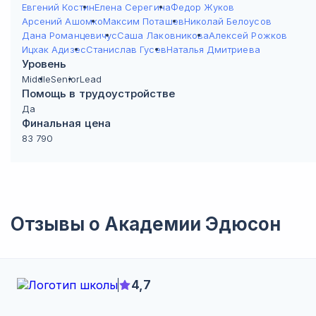
Евгений Костин
Елена Серегина
Федор Жуков
Арсений Ашомко
Максим Поташев
Николай Белоусов
Дана Романцевичус
Саша Лаковникова
Алексей Рожков
Ицхак Адизес
Станислав Гусев
Наталья Дмитриева
Уровень
Middle
Senior
Lead
Помощь в трудоустройстве
Да
Финальная цена
83 790
Отзывы о
Академии Эдюсон
4,7