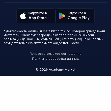
Политика обработки данных
Аналитика
Talentsy
Отзывы о школах
Игры
Fashion Factory School
Избранные курсы
Другие профессии
Загрузите в
Загрузите в
ProductStar
Акции и скидки
App Store
Google Play
Финансы
Эколь
Карта сайта
Саморазвитие
Международная школа профессий
СМИ о нас
Создание контента
Викиум
* деятельность компании Meta Platforms Inc., которой принадлежит
О проекте
Красота и здоровье
Бруноям
Инстаграм / Фейсбук, запрещена на территории РФ в части
Контакты
Для детей и подростков
EDPRO
реализации данной (-ых) социальной (-ых) сети (-ей) на основании
Психология
осуществления ею экстремистской деятельности
Level One
Психодемия
Skypro
Пользовательское соглашение
Академия Эдюсон
Политика обработки данных
Вебиум
#Sekta
©
2026
Academy Market
MAED
Онлайн-школа №1
Skillbox Английский (Kespa)
Логомашина
АПОК
НИУДПО
Зерокодер
Bang Bang Education