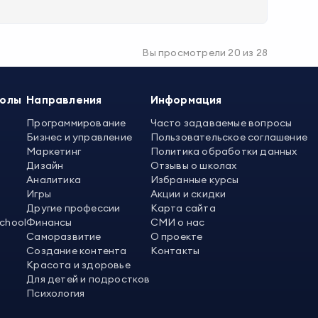
Вы просмотрели
20
из
28
колы
Направления
Информация
Программирование
Часто задаваемые вопросы
Бизнес и управление
Пользовательское соглашение
Маркетинг
Политика обработки данных
Дизайн
Отзывы о школах
Аналитика
Избранные курсы
Игры
Акции и скидки
Другие профессии
Карта сайта
School
Финансы
СМИ о нас
Саморазвитие
О проекте
Создание контента
Контакты
Красота и здоровье
Для детей и подростков
Психология