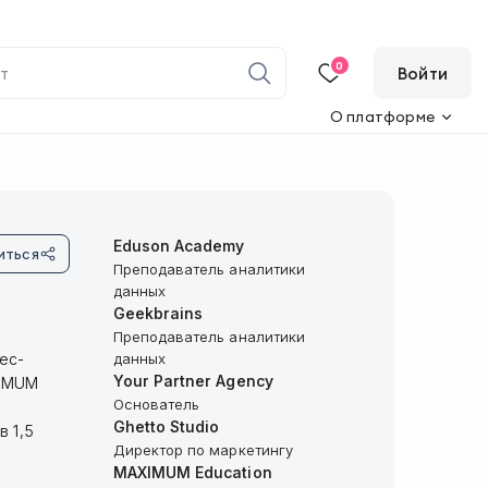
0
Войти
О платформе
Eduson Academy
иться
Преподаватель аналитики
данных
Geekbrains
Преподаватель аналитики
ес-
данных
Your Partner Agency
XIMUM
Основатель
Ghetto Studio
 1,5
Директор по маркетингу
MAXIMUM Education