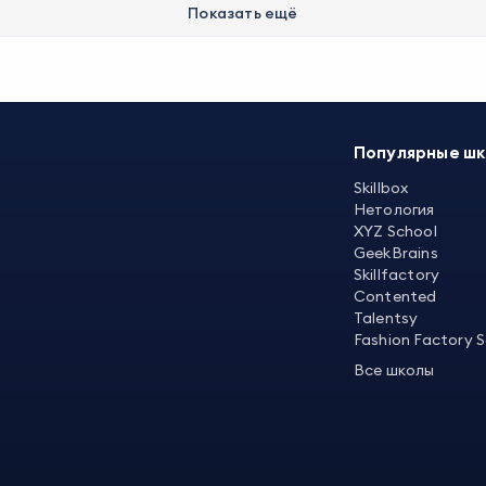
Показать ещё
Популярные ш
Skillbox
Нетология
XYZ School
GeekBrains
Skillfactory
Contented
Talentsy
Fashion Factory 
Все школы