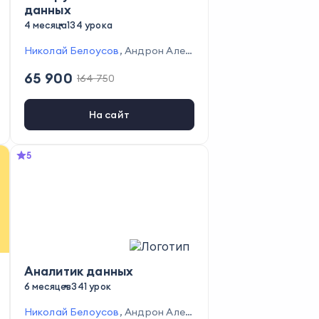
данных
4 месяца
134 урока
Николай Белоусов
,
Андрон Алек
санян
,
Алексей Колоколов
,
Рома
65 900
164 750
н Павлов
На сайт
5
Аналитик данных
6 месяцев
341 урок
Николай Белоусов
,
Андрон Алек