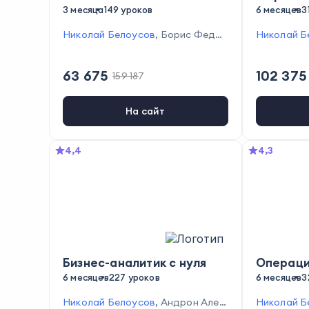
3 месяца
149 уроков
6 месяцев
3
Николай Белоусов
,
Борис Федо
Николай Б
ров
,
Ярослав Малиновский
,
Окса
никова
,
Ру
на Дажун
,
Кирилл Линник
,
Елена
й Костин
,
63 675
102 375
Васильева
159 187
,
Айгуль Шадрина
Елена Сер
рсений Аш
в
,
Дана Ро
На сайт
овникова
,
та Прохор
Наталья Д
4,4
4,3
Бизнес-аналитик с нуля
Операци
6 месяцев
227 уроков
6 месяцев
3
Николай Белоусов
,
Андрон Алек
Николай Б