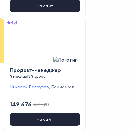
На сайт
4,4
Продакт-менеджер
3 месяца
183 урока
Николай Белоусов
,
Борис Федо
ров
,
Жанна Азизова
,
Роман Лашк
ул
,
Елена Серегина
,
Егор Петров
,
149 676
Кирилл Линник
374 190
,
Мария Проворов
а
,
Алексей Таченков
На сайт