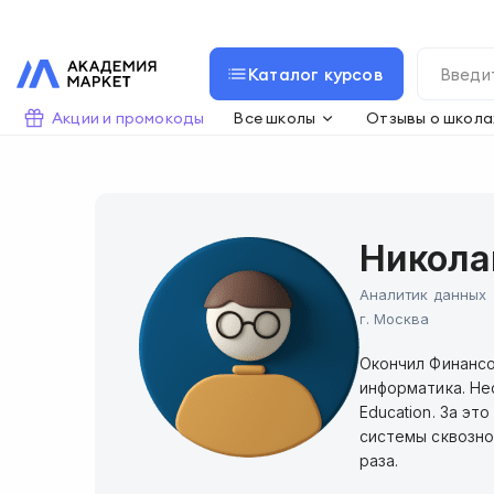
Каталог курсов
Акции и промокоды
Все школы
Отзывы о школа
Никола
Аналитик данных
г.
Москва
Окончил Финансо
информатика. Не
Education. За эт
системы сквозно
раза.