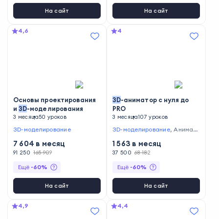
На сайт
На сайт
4,6
4
Основы проектирования
3D
-аниматор с нуля до
и
3D
-моделирования
PRO
3 месяца
50 уроков
3 месяца
107 уроков
3D-моделирование
3D-моделирование
,
Анимац
ионный дизайн
7 604
в месяц
1 563
в месяц
91 250
165 909
37 500
68 182
Ещё
-
60
%
Ещё
-
60
%
На сайт
На сайт
4,9
4,4