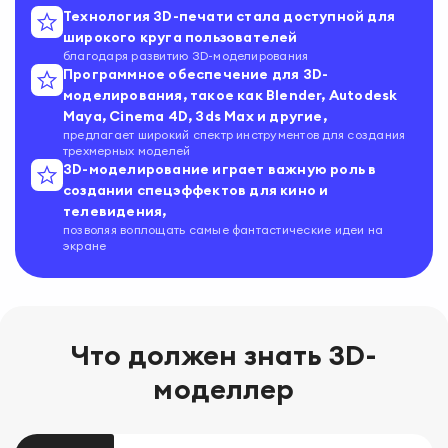
Технология 3D-печати стала доступной для
широкого круга пользователей
благодаря развитию 3D-моделирования
Программное обеспечение для 3D-
моделирования, такое как Blender, Autodesk
Maya, Cinema 4D, 3ds Max и другие,
предлагает широкий спектр инструментов для создания
трехмерных моделей
3D-моделирование играет важную роль в
создании спецэффектов для кино и
телевидения,
позволяя воплощать самые фантастические идеи на
экране
Что должен знать
3D-
моделлер