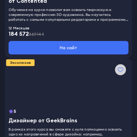
от Contented
Обучение на курсе позволит вам освоить творческую и
современную профессию 3D-художника. Вы научитесь
работать с самыми популярными редакторами и программами
для создания 3D-моделей и анимации. Сможете
12 Месяцев
самостоятельно моделировать и создавать уникальных
184 572
персонажей, анимировать их. Специалисты в сфере
369 144
трехмерного моделирования востребованы в киноиндустрии,
рекламе и геймдеве. Во время обучения вы сделаете несколько
На сайт
крутых проектов, которыми пополните свое портфолио и
произведете впечатление на работодателя. Сможете
претендовать на должность в крупной компании и увеличить
Эксклюзив
свой доход.
5
Дизайнер от GeekBrains
В рамках этого курса вы сможете с нуля полноценно освоить
одно из направлений в сфере дизайна: например,