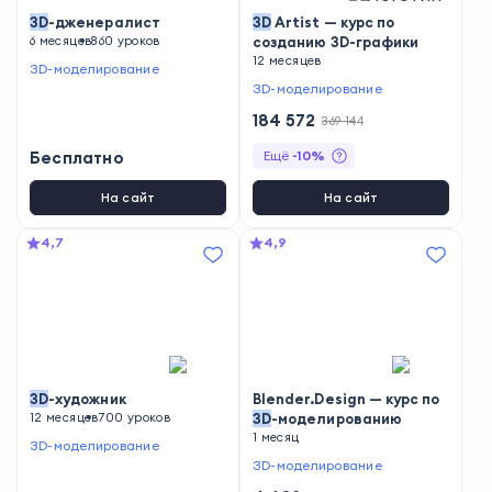
3D
-дженералист
3D
Artist — курс по
6 месяцев
860 уроков
созданию 3D-графики
12 месяцев
3D-моделирование
3D-моделирование
184 572
369 144
Бесплатно
Ещё
-
10
%
На сайт
На сайт
4,7
4,9
3D
-художник
Blender.Design — курс по
12 месяцев
700 уроков
3D
-моделированию
1 месяц
3D-моделирование
3D-моделирование