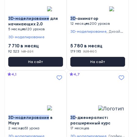
3D
-
моделирование
для
3D
-аниматор
начинающих 2.0
12 месяцев
200 уроков
5 месяцев
120 уроков
3D-моделирование
,
Дизайн
видеоигр
3D-моделирование
7 710
в месяц
5 780
в месяц
92 523
168 224
179 193
325 805
На сайт
На сайт
4,1
4,7
3D
-
моделирование
в
3D
-дженералист:
Maya
расширенный курс
2 месяца
53 урока
17 месяцев
3D-моделирование
3D-моделирование
,
Графиче