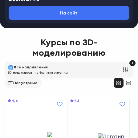
дизайнеров и художников двухмерной или компьютерной
графики, которые за счёт новых знаний и 8 практических работ
На сайт
смогут расширить свои компетенции до более масштабных
задач и проектов в игровой и киноиндустрии.
Курсы по
3D-
моделированию
1
Все направления
3D-моделирование
Все инструменты
Популярные
4,6
4,1