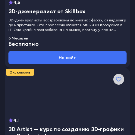
4,6
3D-дженералист от Skillbox
3D-дженералисты востребованы во многих сферах, от видеоигр
до маркетинга. Эта профессия является одним из пропусков в
IT. Она крайне востребована на рынке, поэтому у вас не
возникнет проблем с трудоустройством и поиском заказов с
6 Месяцев
достойной оплатой. В ходе обучения вы научитесь создавать
Бесплатно
персонажей и объекты окружения в 3D. Сможете грамотно их
анимировать. Узнаете, как преобразовать трёхмерные модели в
двухмерные. Поймёте, как работать над техникой. Приобретёте
На сайт
навыки подбора референсов, скульптинга, процедурной
генерации и настройки освещения. Разберётесь в том,
как оптимизировать готовую модель. Научитесь создавать
Эксклюзив
детализированные текстуры.
4,1
3D Artist — курс по созданию 3D-графики