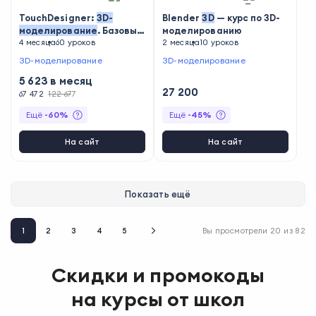
TouchDesigner:
3D
-
Blender
3D
— курс по 3D-
моделирование
. Базовый
моделированию
курс
4 месяца
60 уроков
2 месяца
10 уроков
3D-моделирование
3D-моделирование
5 623
в месяц
27 200
67 472
122 677
Ещё
-
60
%
Ещё
-
45
%
На сайт
На сайт
Показать ещё
1
2
3
4
5
Вы просмотрели
20
из
82
Скидки и промокоды
на курсы от школ