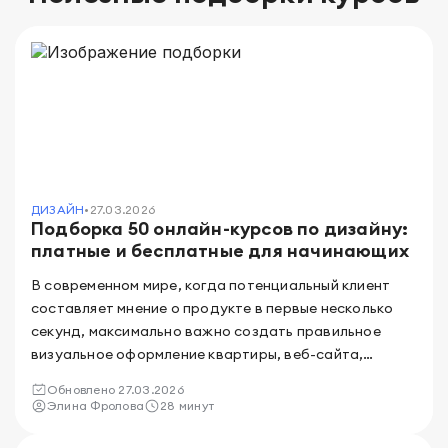
ДИЗАЙН
•
27.03.2026
Подборка 50 онлайн-курсов по дизайну:
платные и бесплатные для начинающих
В современном мире, когда потенциальный клиент
составляет мнение о продукте в первые несколько
секунд, максимально важно создать правильное
визуальное оформление квартиры, веб-сайта,
логотипа, рекламы – список можно продолжать
Обновлено
27.03.2026
бесконечно. Именно по этой причине дизайнеры
Элина Фролова
28 минут
остаются самыми востребованными сотрудниками
на протяжении многих лет. В нашей подборке вы