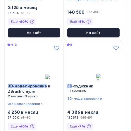
ский дизайн
3 125
в месяц
140 500
275 450
37 500
68 182
Ещё
-
60
%
Ещё
-
5
%
На сайт
На сайт
4,3
5
3D
-
моделирование
в
3D
-художник
ZBrush с нуля
10 месяцев
2 месяца
53 урока
3D-моделирование
3D-моделирование
6 250
в месяц
4 386
в месяц
37 500
68 182
135 973
235 451
Ещё
-
60
%
Ещё
-
7
%