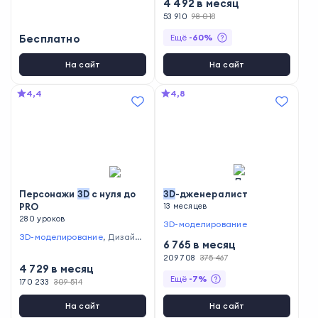
4 492
в месяц
53 910
98 018
Бесплатно
Ещё
-
60
%
На сайт
На сайт
4,4
4,8
Персонажи
3D
с нуля до
3D
-дженералист
PRO
13 месяцев
280 уроков
3D-моделирование
3D-моделирование
,
Дизайн
6 765
в месяц
видеоигр
209 708
375 467
4 729
в месяц
Ещё
-
7
%
170 233
309 514
На сайт
На сайт