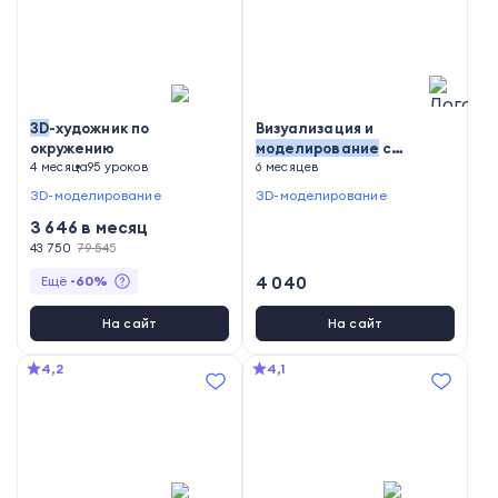
3D
-художник по
Визуализация и
окружению
моделирование
с
4 месяца
95 уроков
помощью
6 месяцев
3D
S Max
3D-моделирование
3D-моделирование
3 646
в месяц
43 750
79 545
Ещё
-
60
%
4 040
На сайт
На сайт
4,2
4,1