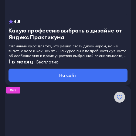
4,8
Какую профессию выбрать в дизайне от
Яндекс Практикума
Отличный курс для тех, кто решил стать дизайнером, но не
знает, с чего и как начать. На курсе вы в подробностях узнаете
об особенностях и преимуществах выбранной специальности,
1
в месяц
поймете, какие бывают востребованные специализации и
Бесплатно
направления в дизайне, выясните, чем отличаются цели,
задачи и обязанности специалистов разных сфер и отраслей,
На сайт
рассмотрите возможности карьерного, зарплатного и
профессионального роста, поймете, где и сколько
нужно учиться, чтобы приобрести профессию дизайнера,
получите практические советы от экспертов, как и с чего
Хит
начать профессиональную деятельность.