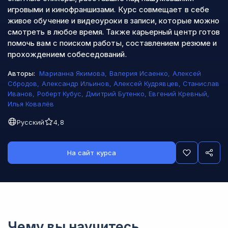
игровыми и кинофраншизами. Курс совмещает в себе
живое обучение и видеоуроки в записи, которые можно
смотреть в любое время. Также карьерный центр готов
помочь вам с поиском работы, составлением резюме и
прохождением собеседований.
Авторы:
Марианна Якимова
,
Валерия Исаенко
,
Алексей
Сбродов
,
Александр Ильинов
,
Алексей Кудрявцев
,
Станислав
Иванов
,
Роберт Кубус
,
Дмитрий Бутенко
,
Евгений Кревный
,
Илья Ковалёв
Русский
4,8
На сайт курса
Чему вы научитесь