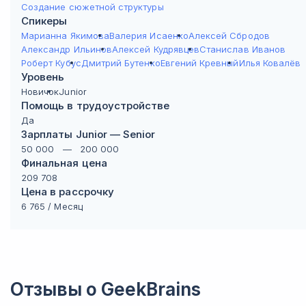
Создание сюжетной структуры
Спикеры
Марианна Якимова
Валерия Исаенко
Алексей Сбродов
Александр Ильинов
Алексей Кудрявцев
Станислав Иванов
Роберт Кубус
Дмитрий Бутенко
Евгений Кревный
Илья Ковалёв
Уровень
Новичок
Junior
Помощь в трудоустройстве
Да
Зарплаты Junior — Senior
50 000
—
200 000
Финальная цена
209 708
Цена в рассрочку
6 765
/ Месяц
Отзывы о
GeekBrains