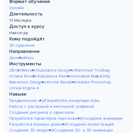
Формат обучения
Онлайн
Длительность
13 Месяцев
Доступ к курсу
Навсегда
Кому подойдёт
3D-художник
Направление
Дизайн
Игры
Инструменты
ZBrush
Blender
Substance Designer
Marmoset Toolbag
Octane Render
Substance Painter
Autodesk Maya
Unity
Marvelous Designer
Arnold Renderer
Adobe Photoshop
Unreal Engine 4
Навыки
Продвижение игр
Разработка концепции игры
Работа с растровой и векторной графикой
Создание рисунков и зарисовок
Проработка характеров персонажей
Создание анимации
Разработка игровых уровней
Создание иллюстраций
Создание 3D-моделей
Создание 2D- и 3D-анимации