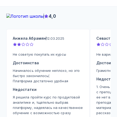
4,0
Анжела Абрамян
Севастьян
12.03.2025
Не советую покупать их курсы
Не вариант
Достоинства
Достоинс
Начиналось обучение неплохо, но это
Грамотные 
быстро закончилось(
Недостат
Платформа достаточно удобная
1. Очень ма
Недостатки
с преподав
Я решила пройти курс по продуктовой
ее нет воо
аналитике и, тщательно выбрав
преподават
платформу, надеялась на качественное
материал п
обучение с возможностью сразу
рассказать