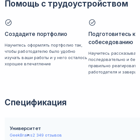
Как устроен геймдев
Помощь с трудоустройством
Получите представление о том, как функционирует современная
игровая индустрия.
Дополнительные аспекты работы 3D-художника
Обсудите раннее не затронутые особенности деятельности 3D-
художника.
Создадите портфолио
Подготовитесь к
собеседованию
Научитесь оформлять портфолио так,
чтобы работодателю было удобно
Научитесь рассказывать
изучать ваши работы и у него осталось
последовательно и без 
хорошее впечатление
правильно реагировать
работодателя и заверша
Спецификация
Университет
GeekBrains
2 349 отзывов