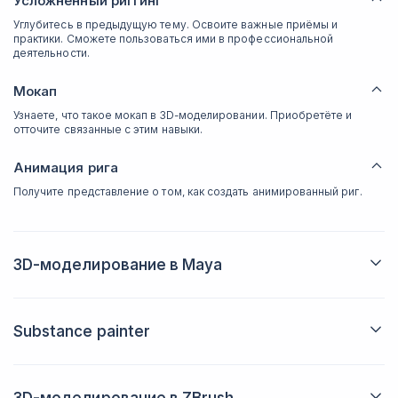
Усложненный риггинг
Углубитесь в предыдущую тему. Освоите важные приёмы и
практики. Сможете пользоваться ими в профессиональной
деятельности.
Мокап
Узнаете, что такое мокап в 3D-моделировании. Приобретёте и
отточите связанные с этим навыки.
Анимация рига
Получите представление о том, как создать анимированный риг.
3D-моделирование в Maya
Подготовка к работе
Разберётесь в более углублённом функционале Maya. Научитесь
настраивать интерфейс под себя.
Substance painter
Создание high poly / low poly
Узнаете, как создаются high poly и low poly-модели в изучаемой
Теория и особенности текстурирования
программе. Поймёте, для чего они нужны.
UV — создание развертки
Познакомитесь с основными теоретическими положениями,
связанными с текстурированием. Разберётесь в нюансах этого
Рассмотрите действенные методики разработки UV-развёртки.