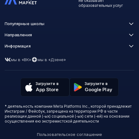
не оказывает
образовательных услуг
Популярные школы
Skillbox
Направления
Нетология
Программирование
Информация
XYZ School
Бизнес и управление
GeekBrains
Часто задаваемые вопросы
Маркетинг
Skillfactory
мы в «ВК»
мы в «Дзене»
Пользовательское соглашение
Дизайн
Contented
Политика обработки данных
Аналитика
Talentsy
Отзывы о школах
Игры
Fashion Factory School
Избранные курсы
Другие профессии
Загрузите в
Загрузите в
ProductStar
Акции и скидки
App Store
Google Play
Финансы
Эколь
Карта сайта
Саморазвитие
Международная школа профессий
СМИ о нас
Создание контента
Викиум
* деятельность компании Meta Platforms Inc., которой принадлежит
О проекте
Красота и здоровье
Бруноям
Инстаграм / Фейсбук, запрещена на территории РФ в части
Контакты
Для детей и подростков
EDPRO
реализации данной (-ых) социальной (-ых) сети (-ей) на основании
Психология
осуществления ею экстремистской деятельности
Level One
Психодемия
Skypro
Пользовательское соглашение