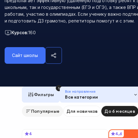
предполагает эффективную удаленную подготовку ребят к э
школьным, так и государственным (ЕГЭ и ОГЭ), а также ВПР
работам, участию в олимпиадах. Если ученику важно подтя
и подготовить ДЗ грамотно, репетиторы помогут и с этим.
Курсов:
160
Сайт школы
1
Все направления
Фильтры
Все категории
Популярные
Для новичков
До 6 месяцев
4
4,6