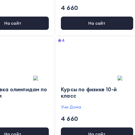
4 660
На сайт
На сайт
4
вка олимпидам по
Курсы по физике 10-й
и
класс
Учи Дома
4 660
На сайт
На сайт