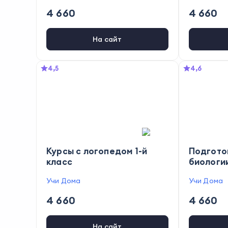
4 660
4 660
На сайт
4,5
4,6
Курсы с логопедом 1-й
Подгото
класс
биологи
Учи Дома
Учи Дома
4 660
4 660
На сайт