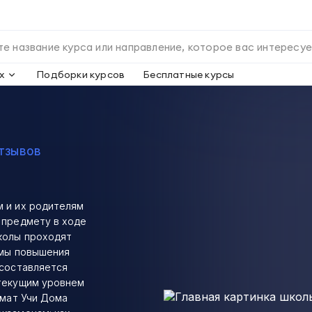
х
Подборки курсов
Бесплатные курсы
отзывов
м и их родителям
 предмету в ходе
колы проходят
ммы повышения
 составляется
 текущим уровнем
рмат Учи Дома