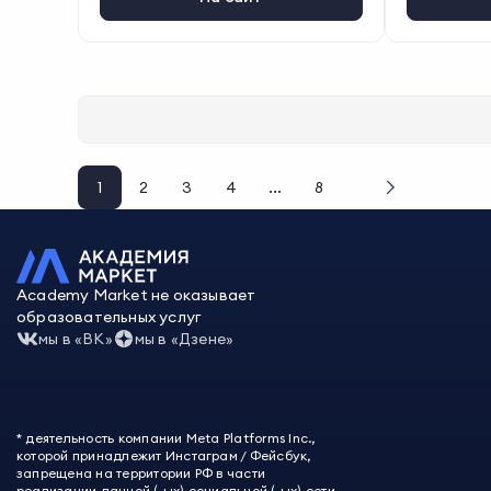
1
2
3
4
...
8
Academy Market не оказывает
образовательных услуг
мы в «ВК»
мы в «Дзене»
* деятельность компании Meta Platforms Inc.,
которой принадлежит Инстаграм / Фейсбук,
запрещена на территории РФ в части
реализации данной (-ых) социальной (-ых) сети