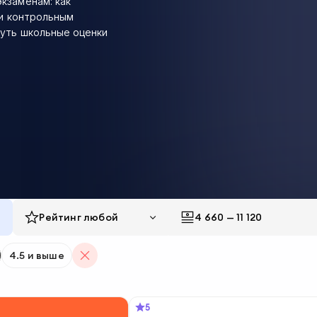
кзаменам: как
 и контрольным
нуть школьные оценки
Рейтинг
любой
4 660
—
11 120
4.5 и выше
5