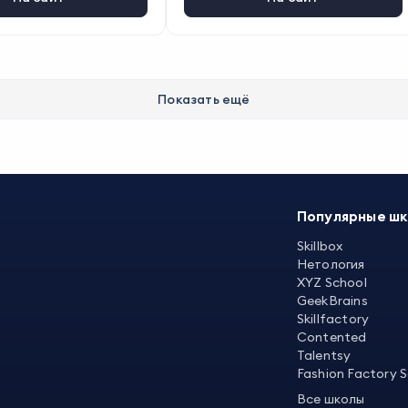
Показать ещё
Популярные ш
Skillbox
Нетология
XYZ School
GeekBrains
Skillfactory
Contented
Talentsy
Fashion Factory 
Все школы