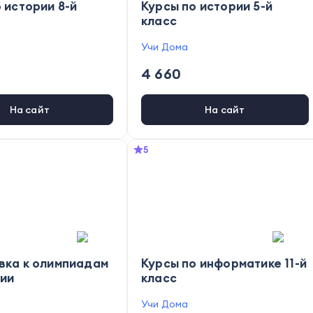
 истории 8-й
Курсы по истории 5-й
класс
Учи Дома
4 660
На сайт
На сайт
5
вка к олимпиадам
Курсы по информатике 11-й
рии
класс
Учи Дома