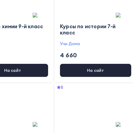
 химии 9-й класс
Курсы по истории 7-й
класс
Учи Дома
4 660
На сайт
На сайт
5