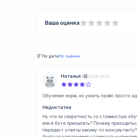
Ваша оценка
По дате
По оценке
Наталья :((
02.08.2024
Обучение норм, но узнать прайс просто а
Недостатки
Ну что за секретность со стоимостью обу
или в боте присылать? Почему приходитьс
передаст ответы какому-то консультанту?
бояться разглашения стоимости и конкуре