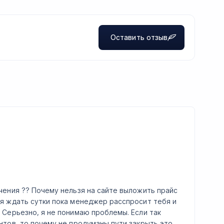
Оставить отзыв
д
чения ?? Почему нельзя на сайте выложить прайс
я ждать сутки пока менеджер расспросит тебя и
 Серьезно, я не понимаю проблемы. Если так
нтов, то почему не продуманы пути закрыть это