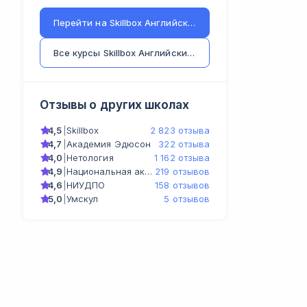
Перейти на
Skillbox Английский (Kespa)
Все курсы
Skillbox Английский (Kespa)
Отзывы о других школах
4,5
|
Skillbox
2 823 отзыва
4,7
|
Академия Эдюсон
322 отзыва
4,0
|
Нетология
1 162 отзыва
4,9
|
Национальная академия ДПО
219 отзывов
4,6
|
НИУДПО
158 отзывов
5,0
|
Умскул
5 отзывов