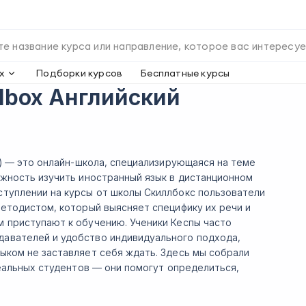
х
Подборки курсов
Бесплатные курсы
llbox Английский
") — это онлайн-школа, специализирующаяся на теме
ожность изучить иностранный язык в дистанционном
ступлении на курсы от школы Скиллбокс пользователи
методистом, который выясняет специфику их речи и
м приступают к обучению. Ученики Кеспы часто
авателей и удобство индивидуального подхода,
ыком не заставляет себя ждать. Здесь мы собрали
реальных студентов — они помогут определиться,