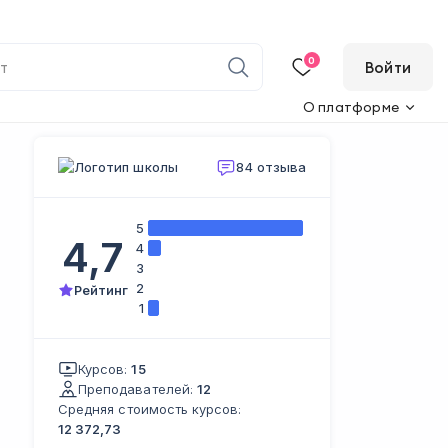
0
Войти
О платформе
84 отзыва
5
4,7
4
3
2
Рейтинг
1
Курсов:
15
Преподавателей:
12
Средняя стоимость курсов:
12 372,73