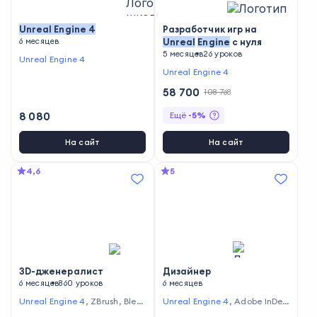
Unreal
Engine
4
Разработчик игр на
6 месяцев
Unreal
Engine
с нуля
5 месяцев
26 уроков
Unreal Engine 4
Unreal Engine 4
58 700
108 768
8 080
Ещё
-
5
%
На сайт
На сайт
4,6
5
3D-дженералист
Дизайнер
6 месяцев
860 уроков
6 месяцев
Unreal Engine 4
,
ZBrush
,
Blen
Unreal Engine 4
,
Adobe InDesi
der
,
Marmoset Toolbag
,
Auto
gn
,
ZBrush
,
Adobe Premiere Pr