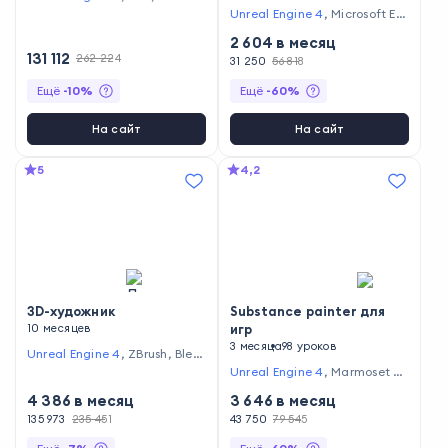
nce
,
Perforce
,
Unity
,
GameM
Unreal Engine 4
,
Microsoft Ex
aker Studio 2
,
Git
,
Miro
cel
2 604
в месяц
131 112
262 224
31 250
56 818
Ещё
-
10
%
Ещё
-
60
%
На сайт
На сайт
5
4,2
3D-художник
Substance painter для
10 месяцев
игр
3 месяца
98 уроков
Unreal Engine 4
,
ZBrush
,
Blen
der
,
Marmoset Toolbag
,
Auto
Unreal Engine 4
,
Marmoset To
desk Maya
,
Houdini
,
Unity
,
M
olbag
,
Substance Painter
,
Uni
4 386
в месяц
3 646
в месяц
arvelous Designer
ty
,
Adobe Photoshop
135 973
235 451
43 750
79 545