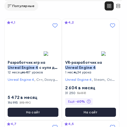
Популярные
4,1
4,2
Разработчик игр на
VR-разработчик на
Unreal
Engine
4
с нуля до
Unreal
Engine
4
Middle
12 месяцев
487 уроков
1 месяц
34 урока
Unreal Engine 4
,
C++
,
Doxyge
Unreal Engine 4
,
Steam
,
Ocul
n
,
ReSharper
,
Git
us SDK
2 604
в месяц
31 250
56 818
5 472
в месяц
Ещё
-
60
%
196 995
393 990
На сайт
На сайт
4,7
4,5