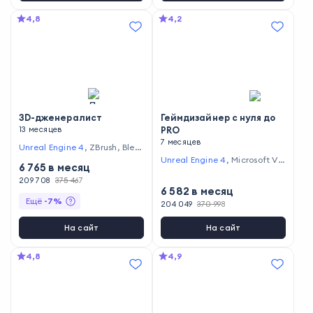
4,8
4,2
3D-дженералист
Геймдизайнер с нуля до
13 месяцев
PRO
7 месяцев
Unreal Engine 4
,
ZBrush
,
Blen
der
,
Substance Designer
,
Mar
Unreal Engine 4
,
Microsoft Vis
6 765
в месяц
moset Toolbag
,
Octane Rend
ual Studio
,
Unity
,
Miro
er
209 708
,
Substance Painter
375 467
,
Autode
6 582
в месяц
sk Maya
,
Unity
,
Marvelous De
Ещё
-
7
%
signer
,
Arnold Renderer
,
Ado
204 049
370 998
be Photoshop
На сайт
На сайт
4,8
4,9