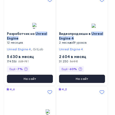
Разработчик на
Unreal
Видеопродакшн в
Unreal
Engine
Engine
4
12 месяцев
2 месяца
59 уроков
Unreal Engine 4
,
GitLab
Unreal Engine 4
5 630
в месяц
2 604
в месяц
174 536
228 781
31 250
56 818
Ещё
-
7
%
Ещё
-
60
%
На сайт
На сайт
4,6
4,2