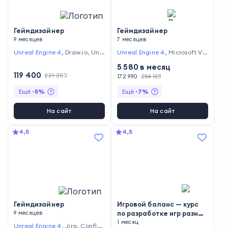
Геймдизайнер
Геймдизайнер
9 месяцев
7 месяцев
Unreal Engine 4
,
Draw.io
,
Unit
Unreal Engine 4
,
Microsoft Vis
y
,
Git
ual Studio
,
Unity
,
GitLab
5 580
в месяц
119 400
221 203
172 990
254 138
Ещё
-
5
%
Ещё
-
7
%
На сайт
На сайт
4,5
4,5
Геймдизайнер
Игровой баланс — курс
9 месяцев
по разработке игр разных
жанров
1 месяц
Unreal Engine 4
,
Jira
,
Conflue