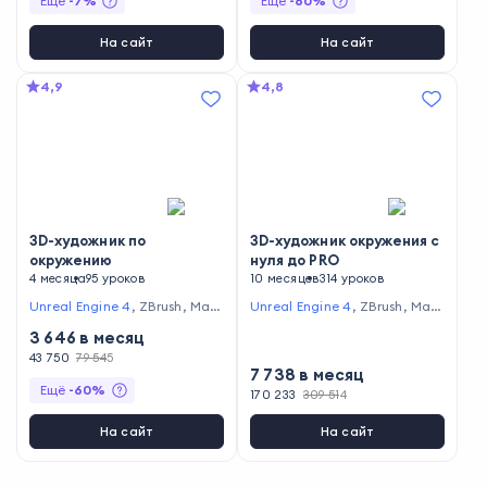
Ещё
-
7
%
Ещё
-
60
%
На сайт
На сайт
4,9
4,8
3D-художник по
3D-художник окружения с
окружению
нуля до PRO
4 месяца
95 уроков
10 месяцев
314 уроков
Unreal Engine 4
,
ZBrush
,
Mar
Unreal Engine 4
,
ZBrush
,
Mar
moset Toolbag
,
Quixel Mixer
moset Toolbag
,
Autodesk Ma
3 646
в месяц
ya
,
Adobe Photoshop
43 750
79 545
7 738
в месяц
Ещё
-
60
%
170 233
309 514
На сайт
На сайт