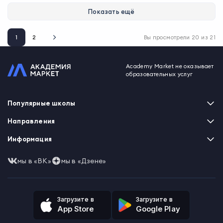
Показать ещё
1
2
Вы просмотрели
20
из
21
Academy Market не оказывает
образовательных услуг
Популярные школы
Skillbox
Направления
Нетология
Программирование
Информация
XYZ School
Бизнес и управление
GeekBrains
Часто задаваемые вопросы
Маркетинг
мы в «ВК»
мы в «Дзене»
Skillfactory
Пользовательское соглашение
Дизайн
Contented
Политика обработки данных
Аналитика
Talentsy
Отзывы о школах
Игры
Fashion Factory School
Избранные курсы
Другие профессии
Загрузите в
Загрузите в
ProductStar
Акции и скидки
App Store
Google Play
Финансы
Эколь
Карта сайта
Саморазвитие
Международная школа профессий