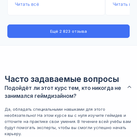
искусствен
Циклы и массивы
что они сильно различаются в деталях.
Читать всё
Читать всё
Примените циклы и массивы.
Практические задания реально
2) про пра
Работа с временем в Unity
полезные. Например делал
скажу. Я де
исследование источников с
Сможете управлять временем.
несколько м
перплексити, работал с таблицами
соцсетей. И
Первый проект: создание игры Save the village
Ещё
2 823 отзыва
данных. В реальной работе это
примеры а т
Разработаете игру.
экономит часы. Было несколько кейсов
использова
Перемещение и вращение
по переводу и анализу информации,
кейсов из р
Поймёте принцип перемещения и вращения.
которые я сразу применил. Библиотека
все делал 
Знакомство с физическим движком: часть 1
промптов тоже выручает, она есть в
чтобы понят
Начнёте знакомство с физическим движком.
курсе и это удобно, когда не нужно
3) еще оди
каждый раз писать запрос с нуля.
Знакомство с физическим движком: часть 2
понравился
Может конечно казаться мелочью, но
Часто задаваемые вопросы
Завершите тему.
Треть курса
когда работаешь быстро, это уже
Второй проект: создание игры «Wild Ball: часть 1»
эти навыки 
Подойдёт ли этот курс тем, кто никогда не
экономит силы. Один момент, который
Создадите первую часть.
Сейчас дум
можно отнести к минусам: первые
занимался геймдизайном?
Второй проект: создание игры «Wild Ball: часть 2»
saas-сервис
недели 2 было тяжело, материала
Спроектируете продолжение.
много и нужно было адаптироваться.
Да, обладать специальными навыками для этого
Итог: курс 
Но потом втянулся, нашел удобный
Второй проект: создание игры «Wild Ball: часть 3»
необязательно! На этом курсе вы с нуля изучите геймдев и
обрывков и
темп занятий по 5-7 часов в неделю
Разработаете третью часть.
отточите на практике свои умения. В течение всей учёбы вам
планируете
как и рекомендовалось. За эту цену со
Второй проект: создание игры «Wild Ball: часть 4»
будут помогать эксперты, чтобы вы смогли успешно начать
работы с ИИ
скидкой это хороший курс. Если
карьеру.
Продумаете последнюю версию.