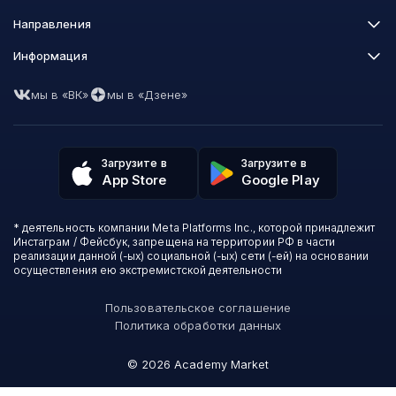
Skillbox
Направления
Нетология
Программирование
Информация
XYZ School
Бизнес и управление
GeekBrains
Часто задаваемые вопросы
Маркетинг
Skillfactory
мы в «ВК»
мы в «Дзене»
Пользовательское соглашение
Дизайн
Contented
Политика обработки данных
Аналитика
Talentsy
Отзывы о школах
Игры
Fashion Factory School
Избранные курсы
Другие профессии
Загрузите в
Загрузите в
ProductStar
Акции и скидки
App Store
Google Play
Финансы
Эколь
Карта сайта
Саморазвитие
Международная школа профессий
СМИ о нас
Создание контента
Викиум
* деятельность компании Meta Platforms Inc., которой принадлежит
О проекте
Красота и здоровье
Бруноям
Инстаграм / Фейсбук, запрещена на территории РФ в части
Контакты
Для детей и подростков
EDPRO
реализации данной (-ых) социальной (-ых) сети (-ей) на основании
Психология
осуществления ею экстремистской деятельности
Level One
Психодемия
Skypro
Пользовательское соглашение
Академия Эдюсон
Политика обработки данных
Вебиум
#Sekta
©
2026
Academy Market
MAED
Skillbox Английский (Kespa)