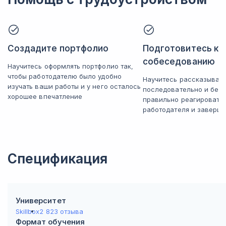
использованием Blueprints и C++, пополните портфолио
двумя работами.
Создание проекта, интерфейс редактора, базовые
Создадите портфолио
Подготовитесь к
операции
Создадите проект, продумаете интерфейс редактора и базовые
собеседованию
Научитесь оформлять портфолио так,
операции.
Базовые классы, настройки проекта, структура
чтобы работодателю было удобно
Научитесь рассказывать
проекта и движка
изучать ваши работы и у него осталось
последовательно и без 
Разберёте классы, настроите игру, разберётесь в её структуре,
хорошее впечатление
правильно реагировать
узнаете, как устроен движок.
Как использовать Git при работе в одиночку
работодателя и заверша
Сможете самостоятельно пользоваться Git.
Первый блюпринт. Компоненты
Поработаете с блюпринтом, разберётесь в его устройстве.
Переменные и функции. Управление потоком в
Спецификация
Blueprints
Научитесь применять функции и переменные, управлять потоком.
Actor. Взаимодействие между Actor
Поработаете с этим классом.
Университет
Отладка и тестирование Blueprints
Skillbox
2 823 отзыва
Сможете отладить и протестировать Blueprints.
Формат обучения