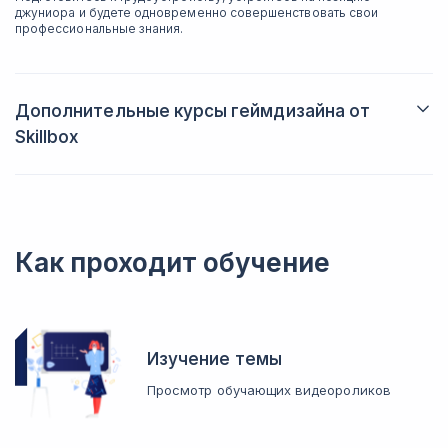
джуниора и будете одновременно совершенствовать свои
профессиональные знания.
Дополнительные курсы геймдизайна от
Skillbox
Монетизация в играх
Сможете размещать рекламу, создавать платные товары,
повышать доходность и удерживать игроков, откроете
секреты финансового успеха.
Как проходит обучение
Основные модели монетизации
Разберёте наиболее популярные модели.
Составные части игры
Рассмотрите её составляющие.
Изучение темы
Игровая экономика. Основы
Изучите основы игровой экономики.
Просмотр обучающих видеороликов
Игровая экономика. Продвинутый уровень
Углубите свои познания в этой области.