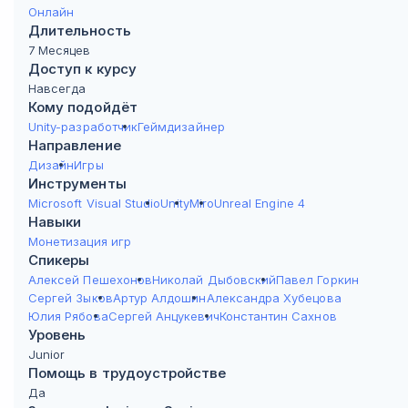
Наследование, массивы
Онлайн
Длительность
Получите представление о наследоваии и массивах.
7 Месяцев
События скриптов (Construction Script, Spawn,
Доступ к курсу
Event Dispatcher)
Навсегда
Выясните, что такое события скриптов.
Кому подойдёт
Инструменты для разработки на С++. Первый код
Unity-разработчик
Геймдизайнер
Освоите необходимые инструменты, напишете первый код.
Направление
Разработка на С++ в процедурном стиле
Дизайн
Игры
Изучите принципы процедурного программирования.
Инструменты
Препроцессор и его директивы
Microsoft Visual Studio
Unity
Miro
Unreal Engine 4
Рассмотрите инструкции препроцессора.
Навыки
Создание проекта и настройка проекта. Создание
Монетизация игр
Спикеры
базовых классов на C++
Алексей Пешехонов
Николай Дыбовский
Павел Горкин
Проведёте нужные меры.
Сергей Зыков
Артур Алдошин
Александра Хубецова
Правила создания классов и объектов, заголовки и
Юлия Рябова
Сергей Анцукевич
Константин Сахнов
макросы
Уровень
Выучите правила.
Junior
Массивы. Преобразование типов данных
Помощь в трудоустройстве
Разберётесь в массивах, преобразуете типы данных.
Да