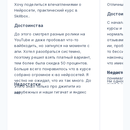
Подготовка билда
Хочу поделиться впечатлениями о
Отличный ку
Подготовите билд.
Нейросети, практический курс в
Достоинс
Skillbox..
Мобильный прототип
С начала 2
Разработаете прототип для мобильного устройства.
Достоинства
курсы и вс
Финальная работа: игра в жанре «арканоид»
До этого смотрел разные ролики на
нормальное
Создадите арканоид.
YouTube и даже пробовал что-то
отзывам, с
вайбкодить, но запнулся на моменте с
ии, пробов
Разработчик на Unity с нуля
апи. Хотел разобраться системно,
то бессист
Обретёте базовые компетенции в сфере Unity-разработки,
поэтому решил взять платный вариант,
наконец ку
навыки программирования на C#, работы с ассетами,
тем более была скидка 50 процентов.
что имеем.
создания пейзажей и героев, создадите пять проектов.
Больше всего понравилось что в курсе
1) зацепила
Недостат
собрано огромное к-во нейросетей. Я
Введение
понимал что
честно не ожидал, что их так много. До
Ни одного!
Пройдёте вводную часть.
Недостатки
знал с како
этого знал только про джипити из
Здесь по по
Работа с ассетами на сцене
зарубежных и наши гигачат и яндекс
нет
вводный мо
Поработаете с ассетами.
(иногда шедврумом баловался еще)).
к чему, пот
На курсе прошелся по Gemini, потом
Знакомство с интерфейсами
текстом, от
попробовал Cursor для кода, миджорни
Ознакомитесь с их структурой.
главное чт
для видео. Каждый инструмент под
Создание и использование скриптов
теория и п
свою задачу. Раньше думал, что все
Составите скрипты, узнаете, где они используются.
я понял чт
нейросети одинаковые, а оказалось