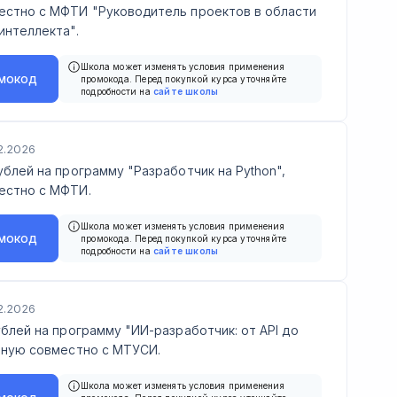
естно с МФТИ "Руководитель проектов в области
интеллекта".
Школа может изменять условия применения
мокод
промокода. Перед покупкой курса уточняйте
подробности на
сайте школы
2.2026
ублей на программу "Разработчик на Python",
естно с МФТИ.
Школа может изменять условия применения
мокод
промокода. Перед покупкой курса уточняйте
подробности на
сайте школы
2.2026
ублей на программу "ИИ-разработчик: от API до
нную совместно с МТУСИ.
Школа может изменять условия применения