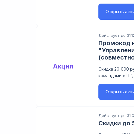
Открыть
акц
Действует до 31.1
Промокод н
"Управлени
(совместн
Акция
Скидка 20 000 р
командами в IT"
Открыть
акц
Действует до 31.
Скидки до 