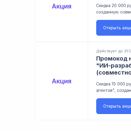
Акция
Скидка 20 000 р
созданную совм
Открыть
акц
Действует до 31.1
Промокод н
"ИИ-разраб
(совместн
Акция
Скидка 15 000 р
агентов", созда
Открыть
акц