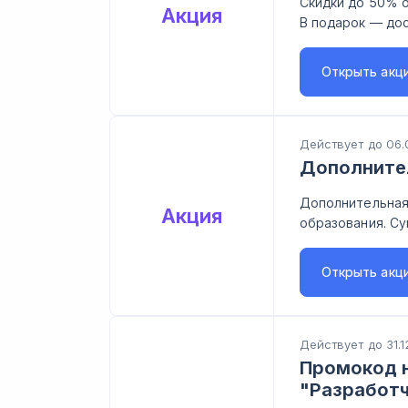
Скидки до 50% 
Акция
В подарок — дос
Открыть
акц
Действует до 06.
Дополните
Дополнительная
Акция
образования. Су
Открыть
акц
Действует до 31.1
Промокод н
"Разработч