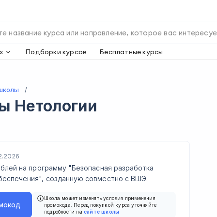
х
Подборки курсов
Бесплатные курсы
школы
ды
Нетологии
2.2026
ублей на программу "Безопасная разработка
беспечения", созданную совместно с ВШЭ.
Школа может изменять условия применения
мокод
промокода. Перед покупкой курса уточняйте
подробности на
сайте школы