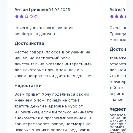
Антон Гришаев
Astrid Yu
04.02.2025
0
Ничего уникального, взято из
Очень поло
свободного доступа
Проходила 
менеджмен
Достоинства
Достоинс
Честно говоря, плюсов в обучении не
нашел, но бесплатный блок
тренажёр - 
действительно оказался интересным и
отработка,
дал некоторые идеи о том, как и в
дальнейшей
каком направлении двигаться дальше.
что в голо
структура, 
Недостатки
той же теме
спринтах, а
Всем привет! Хочу поделиться своим
знания
мнением о том, почему не стоит
тратить деньги и время на курс от
подача мат
Недостат
Я.Практикум, если вы только начинаете
образовате
знакомиться с программированием. Я
Не нашла, 
мягкие дед
заинтересовался Python, несмотря на
всегда реш
формат дед
нулевые знания в области, ведь учить
командой с
дедлайны э