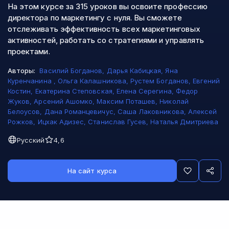
На этом курсе за 315 уроков вы освоите профессию
директора по маркетингу с нуля. Вы сможете
отслеживать эффективность всех маркетинговых
активностей, работать со стратегиями и управлять
проектами.
Авторы:
Василий Богданов
,
Дарья Кабицкая
,
Яна
Куренчанина
,
Ольга Калашникова
,
Рустем Богданов
,
Евгений
Костин
,
Екатерина Степовская
,
Елена Серегина
,
Федор
Жуков
,
Арсений Ашомко
,
Максим Поташев
,
Николай
Белоусов
,
Дана Романцевичус
,
Саша Лаковникова
,
Алексей
Рожков
,
Ицхак Адизес
,
Станислав Гусев
,
Наталья Дмитриева
Русский
4,6
На сайт курса