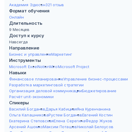
Академия Эдюсон
321 отзыв
Формат обучения
Онлайн
Длительность
9 Месяцев
Доступ к курсу
Навсегда
Направление
Бизнес и управление
Маркетинг
Инструменты
Microsoft Excel
Notion
Miro
Microsoft Project
Навыки
Финансовое планирование
Управление бизнес-процессами
Разработка маркетинговой стратегии
Организация деловой коммуникации
Бюджетирование
Расчёт unit-экономики
Спикеры
Василий Богданов
Дарья Кабицкая
Яна Куренчанина
Ольга Калашникова
Рустем Богданов
Евгений Костин
Екатерина Степовская
Елена Серегина
Федор Жуков
Арсений Ашомко
Максим Поташев
Николай Белоусов