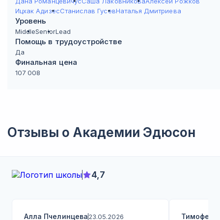
Дана Романцевичус
Саша Лаковникова
Алексей Рожков
Ицхак Адизес
Станислав Гусев
Наталья Дмитриева
Уровень
Middle
Senior
Lead
Помощь в трудоустройстве
Да
Финальная цена
107 008
Отзывы о
Академии Эдюсон
4,7
Алла Пчелинцева
Тимофей 
23.05.2026