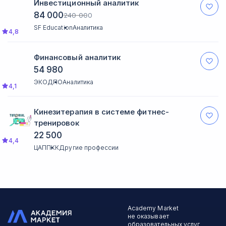
Инвестиционный аналитик
84 000
240 000
SF Education
Аналитика
4,8
Финансовый аналитик
54 980
ЭКОДПО
Аналитика
4,1
Кинезитерапия в системе фитнес-
тренировок
22 500
4,4
ЦАППКК
Другие профессии
Academy Market
не оказывает
образовательных услуг