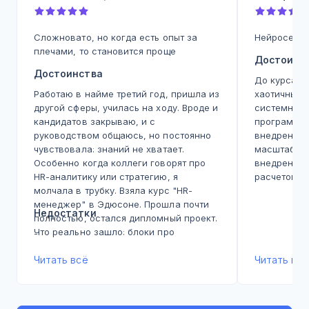
Сложновато, но когда есть опыт за
Нейросети 
плечами, то становится проще
Достоинс
Достоинства
До курса п
Работаю в найме третий год, пришла из
хаотичным,
другой сферы, училась на ходу. Вроде и
системного
кандидатов закрываю, и с
программу,
руководством общаюсь, но постоянно
внедрения 
чувствовала: знаний не хватает.
масштабиро
Особенно когда коллеги говорят про
внедрению 
HR-аналитику или стратегию, я
расчетом R
молчала в трубку. Взяла курс "HR-
и методику
менеджер" в Эдюсоне. Прошла почти
компании. 
Недостатки
полностью, остался дипломный проект.
процессам,
Что реально зашло: блоки про
экономию. В
-
онбординг и адаптацию - прямо с
200% - уже
шаблонами, которые я уже вбросила в
Читать всё
процессе о
Читать всё
работу. Управление корпоративной
модуль по 
культурой - до этого думала, что это
часа собрал
про "пиццу по пятницам", оказалось
который ав