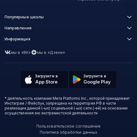
Популярные школы
Skillbox
Направления
Нетология
Программирование
Информация
XYZ School
Бизнес и управление
GeekBrains
Часто задаваемые вопросы
Маркетинг
Skillfactory
мы в «ВК»
мы в «Дзене»
Пользовательское соглашение
Дизайн
Contented
Политика обработки данных
Аналитика
Talentsy
Отзывы о школах
Игры
Fashion Factory School
Избранные курсы
Другие профессии
Загрузите в
Загрузите в
ProductStar
Акции и скидки
App Store
Google Play
Финансы
Эколь
Карта сайта
Саморазвитие
Международная школа профессий
СМИ о нас
Создание контента
Викиум
* деятельность компании Meta Platforms Inc., которой принадлежит
О проекте
Красота и здоровье
Бруноям
Инстаграм / Фейсбук, запрещена на территории РФ в части
Контакты
Для детей и подростков
EDPRO
реализации данной (-ых) социальной (-ых) сети (-ей) на основании
Психология
осуществления ею экстремистской деятельности
Level One
Психодемия
Skypro
Пользовательское соглашение
Академия Эдюсон
Политика обработки данных