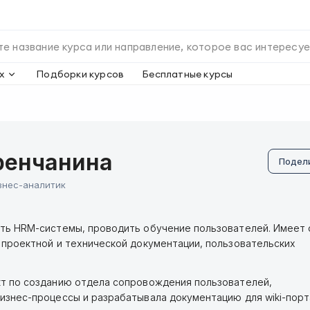
х
Подборки курсов
Бесплатные курсы
ренчанина
Подел
знес-аналитик
ть HRM-системы, проводить обучение пользователей. Имеет
 проектной и технической документации, пользовательских
т по созданию отдела сопровождения пользователей,
изнес-процессы и разрабатывала документацию для wiki-порт