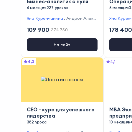
Бизнес-аналитик с нуля
Операци
6 месяцев
227 уроков
6 месяцев
3
Яна Куренчанина
,
Андрон Алекс
Яна Курен
анян
,
Наталья Желнова
,
Евгений
в
,
Доминик
109 900
178 400
274 750
Кромский
,
Роман Павлов
,
Виктор
ров
,
Яросл
Дмитриев
,
Азиза Улугова
,
Оксан
н Лашкул
,
а Дажун
,
Николай Белоусов
,
Ма
ия Ткачева
На сайт
рия Проворова
,
Светлана Федо
Серегина
,
рова
,
Анна Казаченко
хак Адизе
4,3
4,1
CEO - курс для успешного
MBA Экс
лидерства
предпри
382 урока
10 месяцев