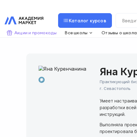
Каталог курсов
Акции и промокоды
Все школы
Отзывы о школа
Яна Ку
Практикующий би
г.
Севастополь
Умеет настраива
разработки всей
инструкций.
Выполняла проек
проектировала б