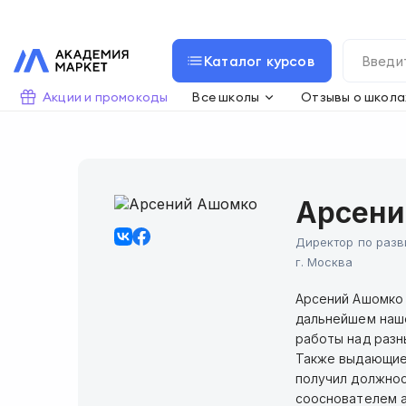
Каталог курсов
Акции и промокоды
Все школы
Отзывы о школа
Арсени
Директор по разв
г.
Москва
Арсений Ашомко 
дальнейшем наше
работы над разн
Также выдающиес
получил должнос
сооснователем а