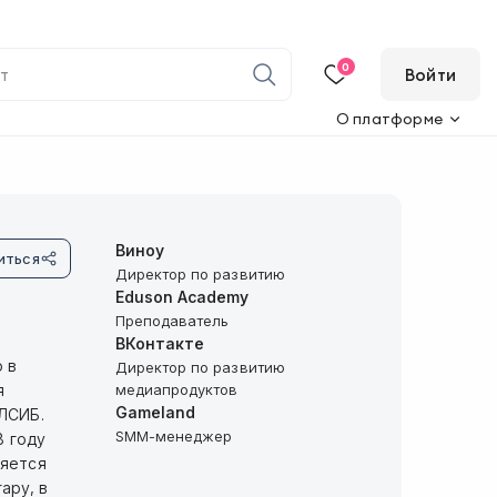
0
Войти
О платформе
Виноу
иться
Директор по развитию
Eduson Academy
Преподаватель
ВКонтакте
 в
Директор по развитию
я
медиапродуктов
Gameland
АЛСИБ.
SMM-менеджер
8 году
ляется
apy, в