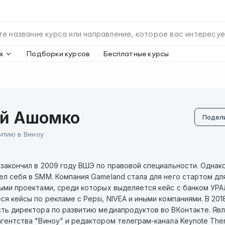
х
Подборки курсов
Бесплатные курсы
й Ашомко
Подел
итию в Виноу
закончил в 2009 году ВШЭ по правовой специальности. Однако
л себя в SMM. Компания Gameland стала для него стартом дл
ыми проектами, среди которых выделяется кейс с банком УР
я кейсы по рекламе с Pepsi, NIVEA и иными компаниями. В 201
ть директора по развитию медиапродуктов во ВКонтакте. Яв
гентства "Виноу" и редактором телеграм-канала Keynote Ther