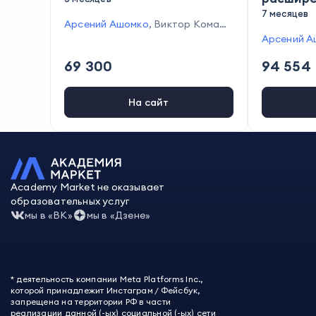
7 месяцев
Арсений Ашомко
,
Виктор Комаро
в
,
Вячеслав Прохоров
,
Иван Мит
Арсений А
рофанов
,
Глеб Чудецкий
,
Юлия М
в
,
Вячесла
69 300
94 554
агась
,
Дамир Халилов
,
Маша Лук
цкий
,
Юлия
ина
,
Владимир Коноплев
ов
,
Ульяна
на
,
Владим
На сайт
Academy Market не оказывает
образовательных услуг
мы в «ВК»
мы в «Дзене»
* деятельность компании Meta Platforms Inc.,
которой принадлежит Инстаграм / Фейсбук,
запрещена на территории РФ в части
реализации данной (-ых) социальной (-ых) сети