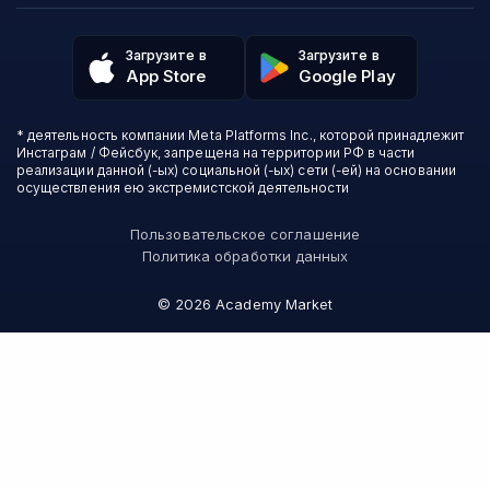
Политика обработки данных
Аналитика
Talentsy
Отзывы о школах
Игры
Fashion Factory School
Избранные курсы
Другие профессии
Загрузите в
Загрузите в
ProductStar
Акции и скидки
App Store
Google Play
Финансы
Эколь
Карта сайта
Саморазвитие
Международная школа профессий
СМИ о нас
Создание контента
Викиум
* деятельность компании Meta Platforms Inc., которой принадлежит
О проекте
Красота и здоровье
Бруноям
Инстаграм / Фейсбук, запрещена на территории РФ в части
Контакты
Для детей и подростков
EDPRO
реализации данной (-ых) социальной (-ых) сети (-ей) на основании
Психология
осуществления ею экстремистской деятельности
Level One
Психодемия
Skypro
Пользовательское соглашение
Академия Эдюсон
Политика обработки данных
Вебиум
#Sekta
©
2026
Academy Market
MAED
Skillbox Английский (Kespa)
Онлайн-школа №1
Логомашина
АПОК
НИУДПО
Зерокодер
Bang Bang Education