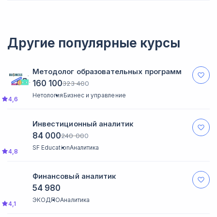
обладать навыками программирования на Python, работы с
программами для создания и тренировки нейросетей,
такими как Keras, PyTorch и TensorFlow, а также с базами
данных и языком запросов SQL.
Другие популярные курсы
Методолог образовательных программ
160 100
323 400
Нетология
Бизнес и управление
4,6
Инвестиционный аналитик
84 000
240 000
SF Education
Аналитика
4,8
Финансовый аналитик
54 980
ЭКОДПО
Аналитика
4,1