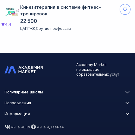
Кинезитерапия в системе фитнес-
тренировок
22 500
4,4
ЦАППКК
Другие профессии
Academy Market
не оказывает
образовательных услуг
Популярные школы
Skillbox
Направления
Нетология
Программирование
Информация
XYZ School
Бизнес и управление
GeekBrains
Часто задаваемые вопросы
Маркетинг
Skillfactory
мы в «ВК»
мы в «Дзене»
Пользовательское соглашение
Дизайн
Contented