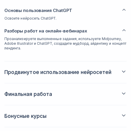
Оcновы пользования ChatGPT
Освоите нейросеть ChatGPT.
Разборы работ на онлайн-вебинарах
Проанализируете выполненные задания, используете Midjourney,
Adobe Illustrator и ChatGPT, создадите мудборд, айдентику и концепт
лендинга.
Продвинутое использование нейросетей
Большие языковые модели
Изучите языковые модели.
Финальная работа
Генерация промтов
С помощью изученных нейросетей создадите итоговый
Сможете разрабатывать промтинги.
проект — лендинг, иллюстрацию или айдентику, оформите
Сервисы для генерации изображений: ClipDrop.co,
работу как кейс на платформе Behance или Dribble и
Playground AI, Leonardo AI, Phygital +, Adobe Firefly,
Бонусные курсы
включите её в своё портфолио.
Invoke ai
Изучите с нуля графический онлайн-редактор Figma, а также
Освоите различные сервисы для генерации изображений.
Adobe Illustrator, наиболее востребованный инструмент