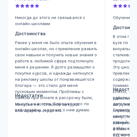
Никогда до этого не связывался с
Обучение н
онлайн-школами
Достоинс
Достоинства
В этом год
Ранее у меня не было опыта обучения в
вузе по веб
онлайн-школах, но стремление развить
визуальной
свои навыки и получить новые знания о
сталкивала
работе в любимой сфере подтолкнуло
продолжить
меня к решению. Я долго размышлял о
Эту школу 
покупке курсов, и однажды наткнулся
привлекате
на рекламу школы от понравившегося
содержател
блогера — это стало для меня
помимо Figm
Недостат
пусковым моментом. Проблемы с
Effects, а 
Недостатки
банком при оплате в рассрочку были,
работы мне
Единственн
но суть не в этом. Я прошел курс по
дополнител
Минусов нет. Спасибо за курс!
загружаетс
веб-дизайну, и вот что о нем думаю.
Contented.
Благодарюю сердечно.
пприходитс
Программа обучения четко разделена
качественно
минут, что 
на модули, где мы изучали такие
ровный, а 
заверил, чт
инструменты, как Фигма, Фотошоп и
файлы и сс
в Slack сл
Тильда. Практических заданий было
изучения. 
22), из-за 