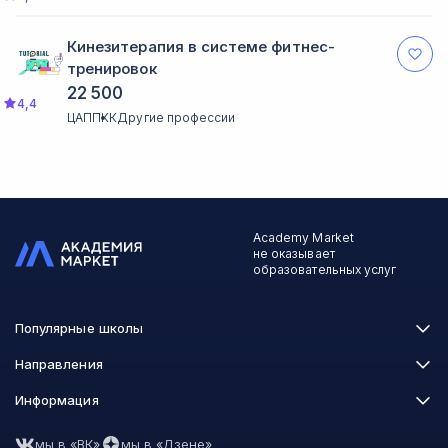
Кинезитерапия в системе фитнес-
тренировок
22 500
4,4
ЦАППКК
Другие профессии
Academy Market
не оказывает
образовательных услуг
Популярные школы
Skillbox
Направления
Нетология
Программирование
Информация
XYZ School
Бизнес и управление
GeekBrains
Часто задаваемые вопросы
Маркетинг
Skillfactory
мы в «ВК»
мы в «Дзене»