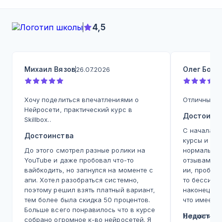
4,5
Михаил Вязов
Олег Бодр
26.07.2026
Хочу поделиться впечатлениями о
Отличный ку
Нейросети, практический курс в
Достоинс
Skillbox..
С начала 2
Достоинства
курсы и вс
До этого смотрел разные ролики на
нормальное
YouTube и даже пробовал что-то
отзывам, с
вайбкодить, но запнулся на моменте с
ии, пробов
апи. Хотел разобраться системно,
то бессист
поэтому решил взять платный вариант,
наконец ку
тем более была скидка 50 процентов.
что имеем.
Больше всего понравилось что в курсе
1) зацепила
Недостат
собрано огромное к-во нейросетей. Я