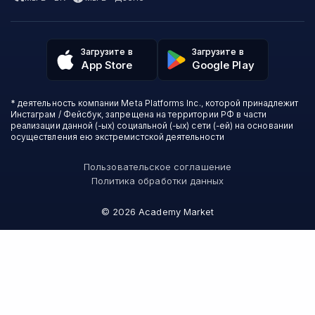
Пользовательское соглашение
Дизайн
Contented
Политика обработки данных
Аналитика
Talentsy
Отзывы о школах
Игры
Fashion Factory School
Избранные курсы
Другие профессии
Загрузите в
Загрузите в
ProductStar
Акции и скидки
App Store
Google Play
Финансы
Эколь
Карта сайта
Саморазвитие
Международная школа профессий
СМИ о нас
Создание контента
Викиум
* деятельность компании Meta Platforms Inc., которой принадлежит
О проекте
Красота и здоровье
Бруноям
Инстаграм / Фейсбук, запрещена на территории РФ в части
Контакты
Для детей и подростков
EDPRO
реализации данной (-ых) социальной (-ых) сети (-ей) на основании
Психология
осуществления ею экстремистской деятельности
Level One
Психодемия
Skypro
Пользовательское соглашение
Академия Эдюсон
Политика обработки данных
Вебиум
#Sekta
©
2026
Academy Market
MAED
Онлайн-школа №1
Skillbox Английский (Kespa)
Логомашина
АПОК
НИУДПО
Зерокодер