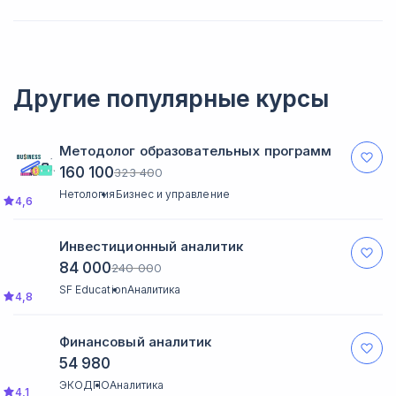
Да, конечно. Подать заявление можно на официальном сайте
ИФНС или в приложении Госуслуг. Команда школы поможет
собрать пакет документов.
Другие популярные курсы
Методолог образовательных программ
160 100
323 400
Нетология
Бизнес и управление
4,6
Инвестиционный аналитик
84 000
240 000
SF Education
Аналитика
4,8
Финансовый аналитик
54 980
ЭКОДПО
Аналитика
4,1