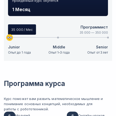
пройденный курс окупятся
1 Месяц
Программист
35 000
/ Мес
35 000
—
350 000
Junior
Middle
Senior
Опыт до 1 года
Опыт 1–3 года
Опыт от 3 лет
Программа курса
Курс поможет вам развить математическое мышление и
понимание основных концепций, необходимых для
работы с робототехникой.
6
Модулей
6
Онлайн-уроков