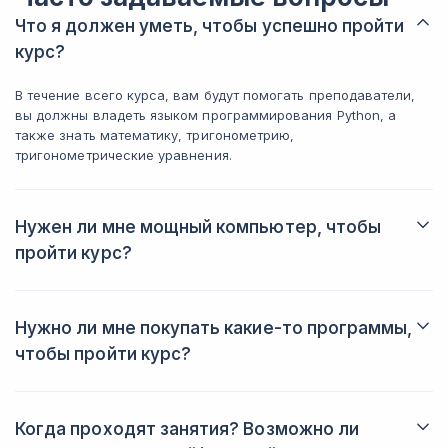
Треть курса
когда работаешь быстро, это уже
эти навыки 
Что я должен уметь, чтобы успешно пройти
экономит силы. Один момент, который
Сейчас дум
можно отнести к минусам: первые
курс?
saas-сервис
недели 2 было тяжело, материала
много и нужно было адаптироваться.
В течение всего курса, вам будут помогать преподаватели,
Итог: курс 
Но потом втянулся, нашел удобный
вы должны владеть языком программирования Python, а
обрывков и
темп занятий по 5-7 часов в неделю
также знать математику, тригонометрию,
планируете
как и рекомендовалось. За эту цену со
тригонометрические уравнения.
работы с ИИ
скидкой это хороший курс. Если
рассчитываете всерьез работать с ИИ,
то имеет смысл.
Нужен ли мне мощный компьютер, чтобы
пройти курс?
Для того, чтобы пройти курс вам не обязательно иметь
мощный компьютер, достаточно 4 ГБ оперативной памяти
и процессора с частотой 1,6 ГГц.
Нужно ли мне покупать какие-то программы,
чтобы пройти курс?
Для того, чтобы пройти курс, вам не нужно приобретать
дополнительные услуги, все программное обеспечение
бесплатное, на курсе вам объяснят, как все скачать и
Когда проходят занятия? Возможно ли
настроить.