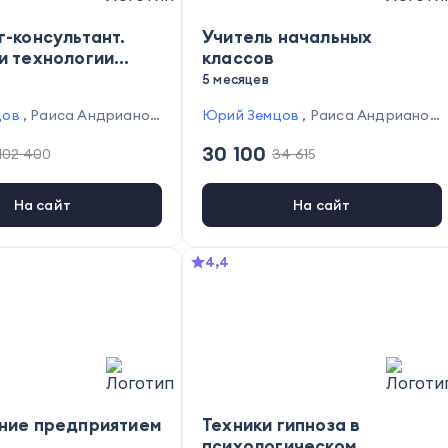
-консультант.
Учитель начальных
и технологии
классов
я психологических
5 месяцев
аселению и
цов
,
Раиса Андрианов
Юрий Земцов
,
Раиса Андрианов
ациям
Тышкевич
,
Елена Мель
а
,
Марина Тышкевич
,
Елена Мель
30 100
102 400
34 615
лина Валеева
,
Дария
никова
,
Галина Валеева
,
Дария
,
Анна Камитова
,
Ангел
Шевченко
,
Анна Камитова
,
Ангел
,
Анастасия Кузнецова
ина Белан
,
Анастасия Кузнецова
На сайт
На сайт
енякова
,
Оксана Тенякова
4,4
ние предприятием
Техники гипноза в
психологическом