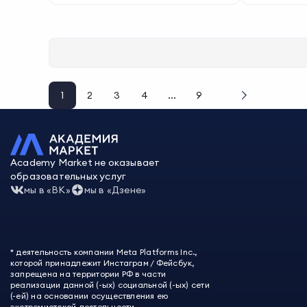
1
2
3
4
...
9
Academy Market не оказывает
образовательных услуг
мы в «ВК»
мы в «Дзене»
* деятельность компании Meta Platforms Inc.,
которой принадлежит Инстаграм / Фейсбук,
запрещена на территории РФ в части
реализации данной (-ых) социальной (-ых) сети
(-ей) на основании осуществления ею
экстремистской деятельности