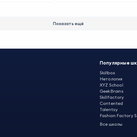
Показать ещё
Популярные ш
Skillbox
Нетология
XYZ School
GeekBrains
Skillfactory
Contented
Talentsy
Fashion Factory 
Все школы