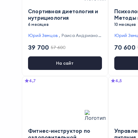
Спортивная диетология и
Психолог
нутрициология
Методы 
оказани
6 месяцев
10 месяцев
услуг н
Юрий Земцов
,
Раиса Андрианов
Юрий Зем
организ
а
,
Марина Тышкевич
,
Елена Мель
а
,
Марина 
39 700
70 600
57 600
никова
,
Галина Валеева
,
Дария
никова
,
Га
Шевченко
,
Анна Камитова
,
Ангел
Шевченко
ина Белан
,
Анастасия Кузнецова
ина Белан
На сайт
,
Оксана Тенякова
,
Оксана Т
4,7
4,5
Фитнес-инструктор по
Управле
оздоровительной
питания