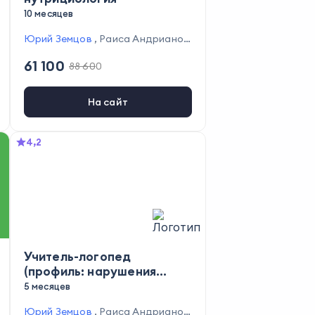
10 месяцев
Юрий Земцов
,
Раиса Андрианов
а
,
Марина Тышкевич
,
Елена Мель
61 100
88 600
никова
,
Галина Валеева
,
Дария
Шевченко
,
Анна Камитова
,
Ангел
ина Белан
,
Анастасия Кузнецова
На сайт
,
Оксана Тенякова
4,2
Учитель-логопед
(профиль: нарушения
речи)
5 месяцев
Юрий Земцов
,
Раиса Андрианов