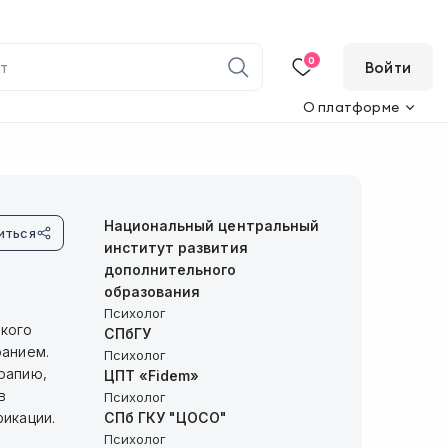
0
Войти
О платформе
Национальный центральный
иться
институт развития
дополнительного
образования
Психолог
ского
СПбГУ
ранием.
Психолог
рапию,
ЦПТ «Fidem»
в
Психолог
фикации.
СПб ГКУ "ЦОСО"
Психолог