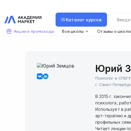
Каталог курсов
Акции и промокоды
Все школы
Отзывы о школа
Юрий 
Психолог в СПбГУ
г.
Санкт-Петербур
В 2015 г. законч
психолога, рабо
Использует в ра
арт-терапию и д
профильных семи
Читает лекции п