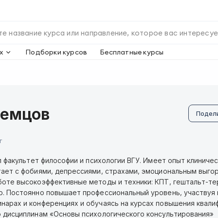
х
Подборки курсов
Бесплатные курсы
Земцов
Подел
г
ил факультет философии и психологии ВГУ. Имеет опыт клиниче
тает с фобиями, депрессиями, страхами, эмоциональным выго
боте высокоэффективные методы и техники: КПТ, гештальт-те
р. Постоянно повышает профессиональный уровень, участвуя 
нарах и конференциях и обучаясь на курсах повышения квали
о дисциплинам «Основы психологического консультирования»