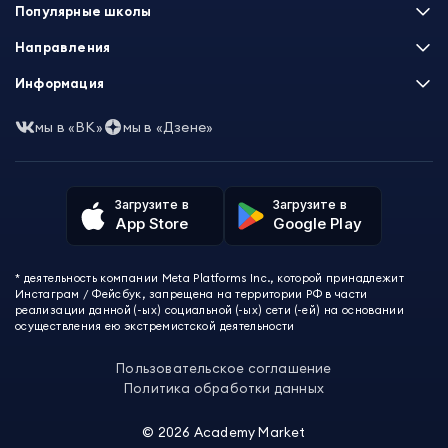
Популярные школы
Skillbox
Направления
Нетология
Программирование
Информация
XYZ School
Бизнес и управление
GeekBrains
Часто задаваемые вопросы
Маркетинг
мы в «ВК»
мы в «Дзене»
Skillfactory
Пользовательское соглашение
Дизайн
Contented
Политика обработки данных
Аналитика
Talentsy
Отзывы о школах
Игры
Fashion Factory School
Избранные курсы
Другие профессии
Загрузите в
Загрузите в
ProductStar
Акции и скидки
App Store
Google Play
Финансы
Эколь
Карта сайта
Саморазвитие
Международная школа профессий
СМИ о нас
Создание контента
Викиум
* деятельность компании Meta Platforms Inc., которой принадлежит
О проекте
Красота и здоровье
Бруноям
Инстаграм / Фейсбук, запрещена на территории РФ в части
Контакты
Для детей и подростков
EDPRO
реализации данной (-ых) социальной (-ых) сети (-ей) на основании
Психология
осуществления ею экстремистской деятельности
Level One
Психодемия
Skypro
Пользовательское соглашение
Академия Эдюсон
Политика обработки данных
Вебиум
#Sekta
©
2026
Academy Market
MAED