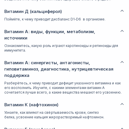
Витамин Д (кальциферол)
Поймёте, к чему приводит дисбаланс D1-D6 в организме.
Витамин А: виды, функции, метаболизм,
источники
Ознакомитесь, какую роль играют каротиноиды и ретиноиды для
иммунитета.
Витамин А: синергисты, антагонисты,
гиповитаминоз, диагностика, нутрицевтическая
поддержка
Разберётесь, к чему приводит дефицит указанного витамина и как
его восполнить. Изучите, с какими элементами витамин А
сочетается лучше всего, а какие вещества мешают его усвоению.
Витамин К (нафтохинон)
Узнаете, как влияют на свёртываемость крови, синтез
белка, усвоение кальция жирорастворимый нафтохинон.