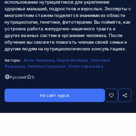
использованию нутрицевтиков для укрепления
здоровья малышей, подростков и взрослых. Эксперты с
многолетним стажем поделятся знаниями из области
нутрициологии, генетики, фитотерапии. Вы поймёте, как
устроена работа желудочно-кишечного тракта и
других важных систем в организме человека. После
обучения вы сможете помогать членам своей семьи и
другим людям на нутрициологических консультациях.
Авторы:
Алла Чеканова
,
Мария Волкова
,
Светлана
Федорова
,
Наталья Сорокина
,
Юлия Савельева
Русский
5
На сайт курса