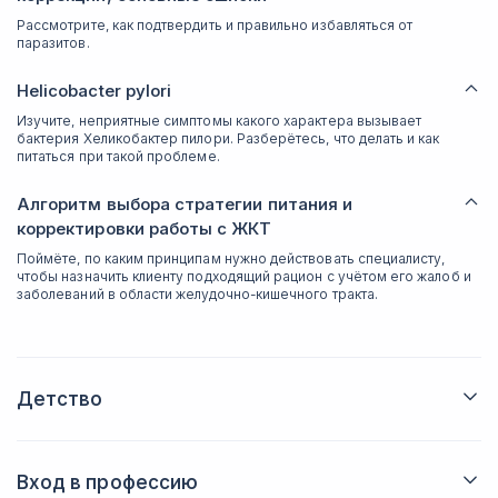
Рассмотрите, как подтвердить и правильно избавляться от
паразитов.
Helicobacter pylori
Изучите, неприятные симптомы какого характера вызывает
бактерия Хеликобактер пилори. Разберётесь, что делать и как
питаться при такой проблеме.
Алгоритм выбора стратегии питания и
корректировки работы с ЖКТ
Поймёте, по каким принципам нужно действовать специалисту,
чтобы назначить клиенту подходящий рацион с учётом его жалоб и
заболеваний в области желудочно-кишечного тракта.
Детство
Модуль 7. Особенности детского организма
Этапы развития ребёнка
Вход в профессию
Разберётесь, какие стадии с изменениями в организме проходят