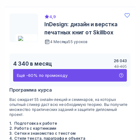
4,9
InDesign: дизайн и верстка
печатных книг от Skillbox
4 Месяца
55 уроков
26 043
4 340
в месяц
43 405
Ещё
-
60
%
по промокоду
Программа курса
Вас ожидает 55 онлайн-лекций и семинаров, на которых
опытный спикер даст всю необходимую теорию. Вы получите
множество практических заданий и защитите дипломный
проект.
1
.
Подготовка к работе
2
.
Работа с картинками
3
.
Сетки и знакомство с текстом
4
.
Стили текста, параграфа и объекта