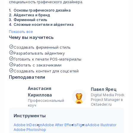
специальность графического дизайнера.
1
.
Основы графического дизайна
2
.
Айдентика и бренд
3
.
Фирменный стиль
4
.
Сложные носители и айдентика
Показать все
Чему вы научитесь
Создавать фирменный стиль
Разрабатывать айдентику
Готовить к печати POS-материалы
Работать с заказчиками
Создавать контент для соцсетей
Преподаватели
Анастасия
Павел Ярец
Кириллова
Digital Media Producer 
Project Manager в
Профессиональный
Оktaeder.ru
коуч
Инструменты
Adobe InDesign
Adobe After Effects
Figma
Adobe Illustrator
Adobe Photoshop