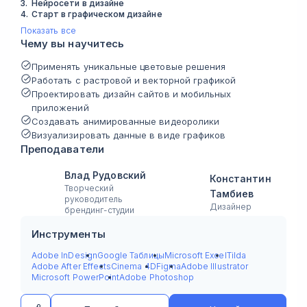
3
.
Нейросети в дизайне
4
.
Старт в графическом дизайне
Показать все
Чему вы научитесь
Применять уникальные цветовые решения
Работать с растровой и векторной графикой
Проектировать дизайн сайтов и мобильных
приложений
Создавать анимированные видеоролики
Визуализировать данные в виде графиков
Преподаватели
Влад Рудовский
Константин
Творческий
Тамбиев
руководитель
Дизайнер
брендинг-студии
Инструменты
Adobe InDesign
Google Таблицы
Microsoft Excel
Tilda
Adobe After Effects
Cinema 4D
Figma
Adobe Illustrator
Microsoft PowerPoint
Adobe Photoshop