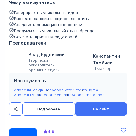
Чему вы научитесь
Генерировать уникальные идеи
Рисовать запоминающиеся логотипы
Создавать анимационные ролики
Продумывать уникальный стиль бренда
Сочетать шрифты между собой
Преподаватели
Влад Рудовский
Константин
Творческий
Тамбиев
руководитель
Дизайнер
брендинг-студии
Инструменты
Adobe InDesign
Tilda
Adobe After Effects
Figma
Adobe Illustrator
Adobe Animate
Adobe Photoshop
Подробнее
На сайт
4,9