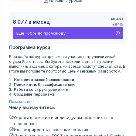
1 Месяц
45 уроков
48 463
8 077
в месяц
88 115
Ещё
-
60
%
по промокоду
Программа курса
В разработке курса принимали участие сотрудники дизайн-
студии Pic-o-matic. Вы будете проходить онлайн-уроки и
выполнять задания, с которыми всегда помогут специалисты. В
итоге вы пополните портфолио целым книжным разворотом.
1
.
История книжной иллюстрации
2
.
Поиск идеи. Классификация книг
3
.
Работа со структурой книги
4
.
Создание персонажа
Показать все
Чему вы научитесь
Отражать эмоции и индивидуальность книжного
персонажа
Иллюстрировать сюжетные события
Делать макеты по ГОСТу в программе Adobe InDesign