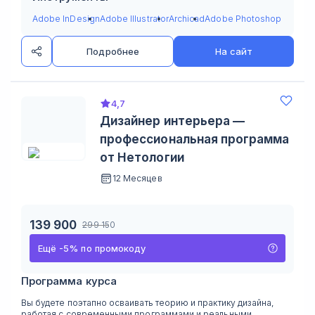
Adobe InDesign
Adobe Illustrator
Archicad
Adobe Photoshop
Подробнее
На сайт
4,7
Дизайнер интерьера —
профессиональная программа
от Нетологии
12 Месяцев
139 900
299 150
Ещё
-
5
%
по промокоду
Программа курса
Вы будете поэтапно осваивать теорию и практику дизайна,
работая с современными программами и реальными