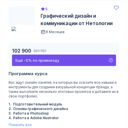
5
Графический дизайн и
коммуникации от Нетологии
8 Месяцев
102 900
201 750
Ещё
-
5
%
по промокоду
Программа курса
Вас ждут онлайн-занятия, на которых вы освоите все навыки и
инструменты для создания визуальной концепции бренда, а
также выполните несколько итоговых проектов и добавите их в
свое портфолио.
1
.
Подготовительный модуль
2
.
Основы графического дизайна
3
.
Работа в Photoshop
4
.
Работа в Adobe Illustrator
Показать все