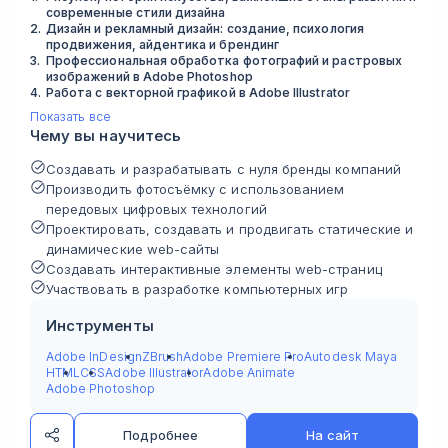
современные стили дизайна
2
.
Дизайн и рекламный дизайн: создание, психология
продвижения, айдентика и брендинг
3
.
Профессиональная обработка фотографий и растровых
изображений в Adobe Photoshop
4
.
Работа с векторной графикой в Adobe Illustrator
Показать все
Чему вы научитесь
Создавать и разрабатывать с нуля бренды компаний
Производить фотосъёмку с использованием
передовых цифровых технологий
Проектировать, создавать и продвигать статические и
динамические web-сайты
Создавать интерактивные элементы web-страниц
Участвовать в разработке компьютерных игр
Инструменты
Adobe InDesign
ZBrush
Adobe Premiere Pro
Autodesk Maya
HTML
CSS
Adobe Illustrator
Adobe Animate
Adobe Photoshop
Подробнее
На сайт