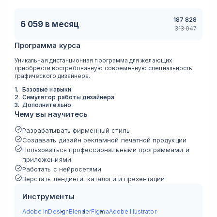
187 828
6 059
в месяц
313 047
Программа курса
Уникальная дистанционная программа для желающих
приобрести востребованную современную специальность
графического дизайнера.
1
.
Базовые навыки
2
.
Симулятор работы дизайнера
3
.
Дополнительно
Чему вы научитесь
Разрабатывать фирменный стиль
Создавать дизайн рекламной печатной продукции
Пользоваться профессиональными программами и
приложениями
Работать с нейросетями
Верстать лендинги, каталоги и презентации
Инструменты
Adobe InDesign
Blender
Figma
Adobe Illustrator