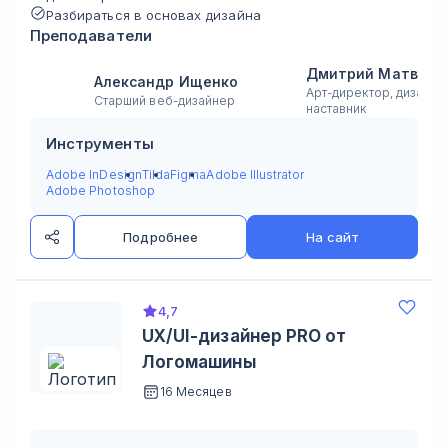
Разбираться в основах дизайна
Преподаватели
Дмитрий Матвеев
Александр Ищенко
Арт-директор, дизайн-
Старший веб-дизайнер
наставник
Инструменты
Adobe InDesign
Tilda
Figma
Adobe Illustrator
Adobe Photoshop
Подробнее
На сайт
4,7
UX/UI-дизайнер PRO от
Логомашины
16 Месяцев