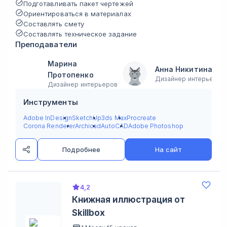
Подготавливать пакет чертежей
Ориентироваться в материалах
Составлять смету
Составлять техническое задание
Преподаватели
Марина
Анна Никитина
Протопенко
Дизайнер интерьера
Дизайнер интерьеров
Инструменты
Adobe InDesign
SketchUp
3ds Max
Procreate
Corona Renderer
Archicad
AutoCAD
Adobe Photoshop
Подробнее
На сайт
4,2
Книжная иллюстрация от
Skillbox