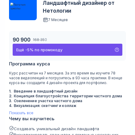
Ландшафтный дизайнер от
Нетологии
7 Месяцев
90 900
168 350
Ещё
-
5
%
по промокоду
Программа курса
Курс рассчитан на 7 месяцев. За это время вы изучите 78
часов видеолекций и погрузитесь в 93 часа практики. В конце
курса вы создадите 4 дизайн-проекта для портфолио.
1
.
Введение в ландшафтный дизайн
2
.
Концепция благоустройства территории частного дома
3
.
Озеленение участка частного дома
4
.
Визуализация: скетчинг и коллаж
Показать все
Чему вы научитесь
Создавать уникальный дизайн ландшафта
Визуализировать свои идеи с помощью нескольких