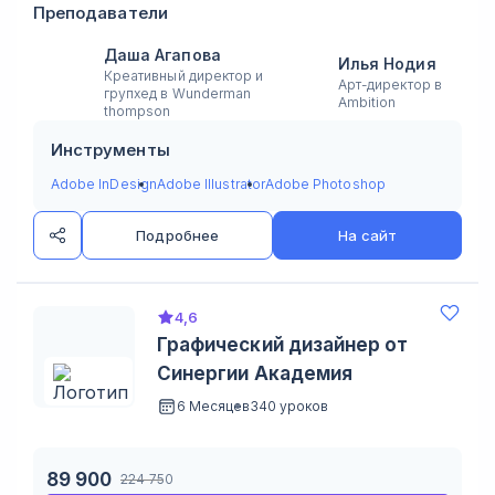
Преподаватели
Даша Агапова
Илья Нодия
Креативный директор и
Арт-директор в
групхед в Wunderman
Ambition
thompson
Инструменты
Adobe InDesign
Adobe Illustrator
Adobe Photoshop
Подробнее
На сайт
4,6
Графический дизайнер от
Синергии Академия
6 Месяцев
340 уроков
89 900
224 750