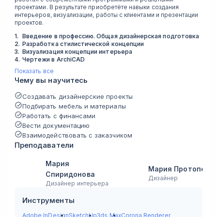
проектами. В результате приобретёте навыки создания
интерьеров, визуализации, работы с клиентами и презентации
проектов.
1
.
Введение в профессию. Общая дизайнерская подготовка
2
.
Разработка стилистической концепции
3
.
Визуализация концепции интерьера
4
.
Чертежи в ArchiCAD
Показать все
Чему вы научитесь
Создавать дизайнерские проекты
Подбирать мебель и материалы
Работать с финансами
Вести документацию
Взаимодействовать с заказчиком
Преподаватели
Мария
Мария Протопенк
Спиридонова
Дизайнер
Дизайнер интерьера
Инструменты
Adobe InDesign
SketchUp
3ds Max
Corona Renderer