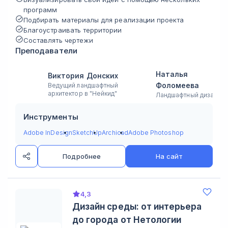
программ
Подбирать материалы для реализации проекта
Благоустраивать территории
Составлять чертежи
Преподаватели
Наталья
Виктория Донских
Фоломеева
Ведущий ландшафтный
архитектор в "Нейкид"
Ландшафтный дизайне
Инструменты
Adobe InDesign
SketchUp
Archicad
Adobe Photoshop
Подробнее
На сайт
4,3
Дизайн среды: от интерьера
до города от Нетологии