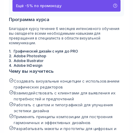
Ещё
-
5
%
по промокоду
Программа курса
Благодаря курсу течение 6 месяцев интенсивного обучения
вы овладеете всеми необходимыми навыками для
превращения в специалиста в области визуальной
коммуникации.
1
.
Графический д изайн с нуля до PRO
2
.
Adobe P hot oshop
3
.
Ado be Illu strator
4
.
Adobe I nDe sign
Чему вы научитесь
Создавать визуальные концепции с использованием
графических редакторов
Взаимодействовать с клиентами для выявления их
потребностей и предпочтений
Работать с цветом и типографикой для улучшения
эстетики дизайна
Применять принципы композиции для построения
гармоничных и эффективных дизайнов
Разрабатывать макеты и прототипы для цифровых и