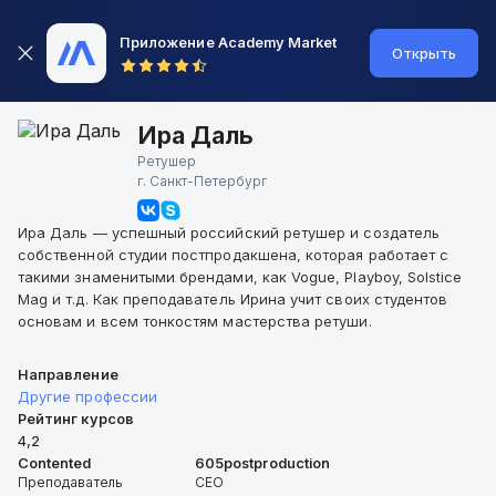
Приложение Academy Market
Открыть
Ира Даль
Ретушер
г.
Санкт-Петербург
Ира Даль — успешный российский ретушер и создатель
собственной студии постпродакшена, которая работает с
такими знаменитыми брендами, как Vogue, Playboy, Solstice
Mag и т.д. Как преподаватель Ирина учит своих студентов
основам и всем тонкостям мастерства ретуши.
Направление
Другие профессии
Рейтинг курсов
4,2
Contented
605postproduction
Преподаватель
CEO