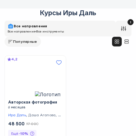
Курсы
Иры Даль
1
Все направления
Все направления
Все инструменты
Популярные
4,2
Авторская фотография
6 месяцев
Ира Даль
,
Даша Агапова
,
А
лексей Костромин
,
Илья Нод
48 500
97 000
ия
,
Александр Врублевский
,
Анастасия Поликарпова
,
Ди
Ещё
-
10
%
ма Гущин
,
Андрей Рогозин
,
С