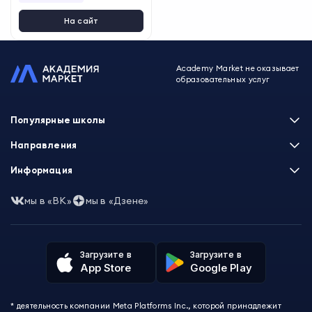
ергей Карпов
,
Андрей Мусин
,
Алена Кукушкина
На сайт
Academy Market не оказывает
образовательных услуг
Популярные школы
Skillbox
Направления
Нетология
Программирование
Информация
XYZ School
Бизнес и управление
GeekBrains
Часто задаваемые вопросы
Маркетинг
мы в «ВК»
мы в «Дзене»
Skillfactory
Пользовательское соглашение
Дизайн
Contented
Политика обработки данных
Аналитика
Talentsy
Отзывы о школах
Игры
Fashion Factory School
Избранные курсы
Другие профессии
Загрузите в
Загрузите в
ProductStar
Акции и скидки
App Store
Google Play
Финансы
Эколь
Карта сайта
Саморазвитие
Международная школа профессий
СМИ о нас
Создание контента
Викиум
* деятельность компании Meta Platforms Inc., которой принадлежит
О проекте
Красота и здоровье