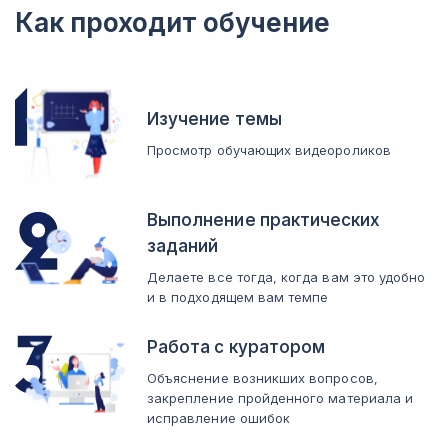
научитесь применять возможности нейросетей для решения
Как проходит обучение
профессиональных задач.
Изучение темы
Просмотр обучающих видеороликов
Выполнение практических
заданий
Делаете все тогда, когда вам это удобно
и в подходящем вам темпе
Работа с куратором
Объяснение возникших вопросов,
закрепление пройденного материала и
исправление ошибок