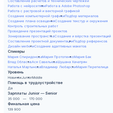
Составление расчётов и технических чертежей
Работа с нейросетями
Работа в Adobe Photoshop
Работа с растровой и векторной графикой
Создание компьютерной графики
Подбор материалов
Создание плана освещения
Создание текстур и окружения
Контроль строительных работ
Проведение презентаций проектов
Зонирование пространства
Создание и вёрстка презентаций
Составление проектной документации
Подбор референсов
Дизайн мебели
Создание адаптивных макетов
Спикеры
Мария Спиридонова
Мария Протопенко
Мария Бак
Влад Обласов
Ася Савельева
Шушана Хачатрян
Наталья Мартынова
Владимир Любарски
Мария Перепелица
Уровень
Новичок
Junior
Middle
Помощь в трудоустройстве
Да
Зарплаты Junior — Senior
35 000
—
170 000
Финальная цена
139 900