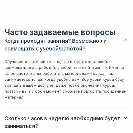
чрезвычайн
заданий будет недостаточно, несмотря
заниматель
на то, что материалы подобраны очень
Преподават
хорошо. В каждом уроке также
Это настоя
присутствуют полезные ссылки,
тренеры", к
которые новичкам обязательно нужно
Часто задаваемые вопросы
сухими тео
изучить, иначе может возникнуть
предлагают
Когда проходят занятия? Возможно ли
трудность на занятиях. Не забывайте
знания, кот
про Google. 2) Неплохо освежить свои
совмещать с учебой/работой?
практическ
знания по математике, особенно в
момент! Вс
статистике и теории вероятностей, это
Теперь я в
Обучение организовано так, что вы можете спокойно
очень пригодится. 3) Рекомендую через
дальнейшего
совмещать его с работой, учебой и личной жизнью. Именно
месяц-два вернуться к лекциям и
Алехина вс
вы решаете, когда работать с материалами курса - вы
домашним заданиям для повторного
проведет п
занимаетесь тогда, когда удобно вам. Все уроки курса будут
изучения — на это тоже стоит выделить
подбодрит! 
всегда в вашем доступе, даже после окончания курса,
время. 4) Если вначале вам кажется,
оказать пом
поэтому вы в любой момент сможете повторить пройденный
что вы ничего не понимаете — это
нее огромн
материал.
нормально. Главное — не
терпение!!!
останавливаться и продолжать
такой студен
пытаться, и вы справитесь. 5) Когда
благодарно
Сколько часов в неделю необходимо будет
сталкиваетесь с трудностями,
прийти на п
полезным алгоритмом может быть
заниматься?
вопросы, п
следующий: попробуйте разобраться в
сторону сту