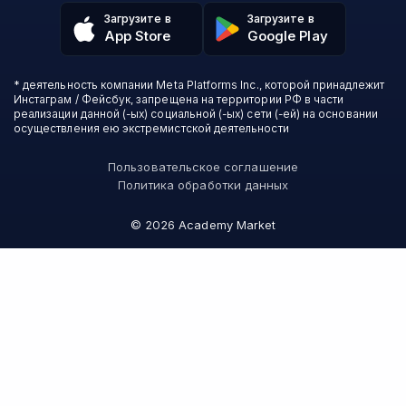
Fashion Factory School
Избранные курсы
Другие профессии
Загрузите в
Загрузите в
ProductStar
Акции и скидки
App Store
Google Play
Финансы
Эколь
Карта сайта
Саморазвитие
Международная школа профессий
СМИ о нас
Создание контента
Викиум
* деятельность компании Meta Platforms Inc., которой принадлежит
О проекте
Красота и здоровье
Бруноям
Инстаграм / Фейсбук, запрещена на территории РФ в части
Контакты
Для детей и подростков
EDPRO
реализации данной (-ых) социальной (-ых) сети (-ей) на основании
Психология
осуществления ею экстремистской деятельности
Level One
Психодемия
Skypro
Пользовательское соглашение
Академия Эдюсон
Политика обработки данных
Вебиум
#Sekta
©
2026
Academy Market
MAED
Skillbox Английский (Kespa)
Онлайн-школа №1
Логомашина
НИУДПО
АПОК
Зерокодер
Bang Bang Education
Слёрм
Verona School