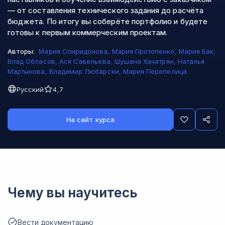
— от составления технического задания до расчёта
бюджета. По итогу вы соберёте портфолио и будете
готовы к первым коммерческим проектам.
Авторы:
Мария Спиридонова
,
Мария Протопенко
,
Мария Бак
,
Влад Обласов
,
Ася Савельева
,
Шушана Хачатрян
,
Наталья
Мартынова
,
Владимир Любарски
,
Мария Перепелица
Русский
4,7
На сайт курса
Чему вы научитесь
Вести документацию