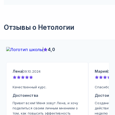
Отзывы о
Нетологии
4,0
Лена
Мария
09.10.2024
09.1
Качественный курс.
Спасибо бо
Достоинства
Достоинс
Привет всем! Меня зовут Лена, и хочу
Создание п
поделиться своим личным мнением о
действител
том, как повысить эффективность
неделю нов