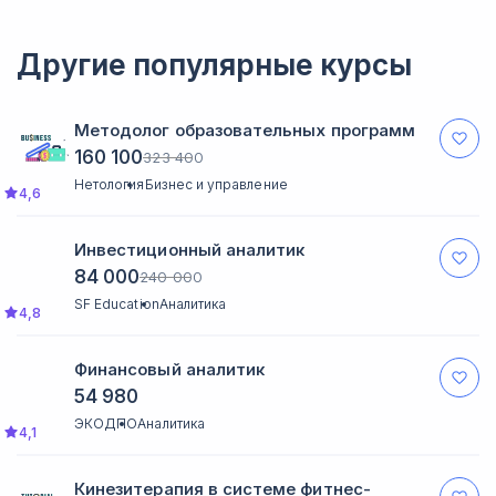
кураторов и координаторов, а также
помощь в поиске вакансий.
Другие популярные курсы
Методолог образовательных программ
160 100
323 400
Нетология
Бизнес и управление
4,6
Инвестиционный аналитик
84 000
240 000
SF Education
Аналитика
4,8
Финансовый аналитик
54 980
ЭКОДПО
Аналитика
4,1
Кинезитерапия в системе фитнес-