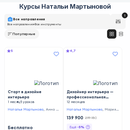
Курсы
Натальи Мартыновой
1
Все направления
Все направления
Все инструменты
Популярные
5
4,7
Старт в дизайне
Дизайнер интерьера —
интерьера
профессиональная
1 месяц
5 уроков
программа
12 месяцев
Наталья Мартынова
,
Анна Н
Наталья Мартынова
,
Мария
икитина
Спиридонова
,
Мария Протоп
139 900
299 150
енко
,
Мария Бак
,
Влад Обла
сов
,
Ася Савельева
,
Шушан
Бесплатно
Ещё
-
5
%
а Хачатрян
,
Владимир Люба