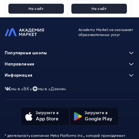
рски
,
Мария Перепелица
На сайт
На сайт
Academy Market не оказывает
образовательных услуг
Популярные школы
Skillbox
Направления
Нетология
Программирование
Информация
XYZ School
Бизнес и управление
GeekBrains
Часто задаваемые вопросы
Маркетинг
мы в «ВК»
мы в «Дзене»
Skillfactory
Пользовательское соглашение
Дизайн
Contented
Политика обработки данных
Аналитика
Talentsy
Отзывы о школах
Игры
Fashion Factory School
Избранные курсы
Другие профессии
Загрузите в
Загрузите в
ProductStar
Акции и скидки
App Store
Google Play
Финансы
Эколь
Карта сайта
Саморазвитие
Международная школа профессий
СМИ о нас
Создание контента
Викиум
* деятельность компании Meta Platforms Inc., которой принадлежит
О проекте
Красота и здоровье
Бруноям