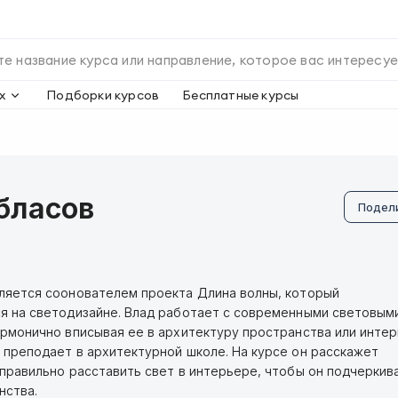
х
Подборки курсов
Бесплатные курсы
бласов
Подел
ляется соонователем проекта Длина волны, который
я на светодизайне. Влад работает с современными световым
армонично вписывая ее в архитектуру пространства или инте
 преподает в архитектурной школе. На курсе он расскажет
 правильно расставить свет в интерьере, чтобы он подчеркив
нства.