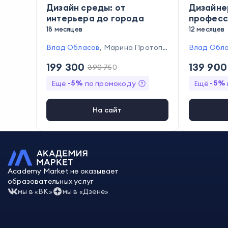
Дизайн среды: от
Дизайне
интерьера до города
професс
програм
18 месяцев
12 месяцев
Влад Обласов
,
Марина Протопе
Влад Обл
нко
,
Анна Никитина
,
Мария Бак
,
ова
,
Мария
199 300
139 900
390 750
Ася Савельева
,
Шушана Хачатря
Бак
,
Ася С
н
,
Владимир Любарски
атрян
,
Нат
-
5
%
-
5
%
Ещё
по промокоду
Ещё
димир Лю
лица
На сайт
Academy Market не оказывает
образовательных услуг
мы в «ВК»
мы в «Дзене»