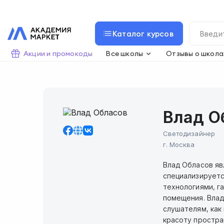
Каталог курсов
Акции и промокоды
Все школы
Отзывы о школа
Влад О
Светодизайнер
г.
Москва
Влад Обласов яв
специализируетс
технологиями, г
помещения. Влад
слушателям, как
красоту простра