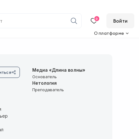
0
Войти
О платформе
Медиа «Длина волны»
иться
Основатель
Нетология
Преподаватель
и
рьер
ал