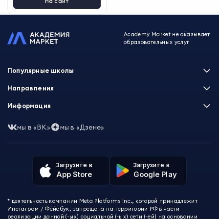
На сайт
Academy Market не оказывает
образовательных услуг
Популярные школы
Skillbox
Направления
Нетология
Программирование
Информация
XYZ School
Бизнес и управление
GeekBrains
Часто задаваемые вопросы
Маркетинг
мы в «ВК»
мы в «Дзене»
Skillfactory
Пользовательское соглашение
Дизайн
Contented
Политика обработки данных
Аналитика
Talentsy
Отзывы о школах
Игры
Fashion Factory School
Избранные курсы
Другие профессии
Загрузите в
Загрузите в
ProductStar
Акции и скидки
App Store
Google Play
Финансы
Эколь
Карта сайта
Саморазвитие
Международная школа профессий
СМИ о нас
Создание контента
Викиум
* деятельность компании Meta Platforms Inc., которой принадлежит
О проекте
Красота и здоровье
Бруноям
Инстаграм / Фейсбук, запрещена на территории РФ в части
Контакты
Для детей и подростков
EDPRO
реализации данной (-ых) социальной (-ых) сети (-ей) на основании