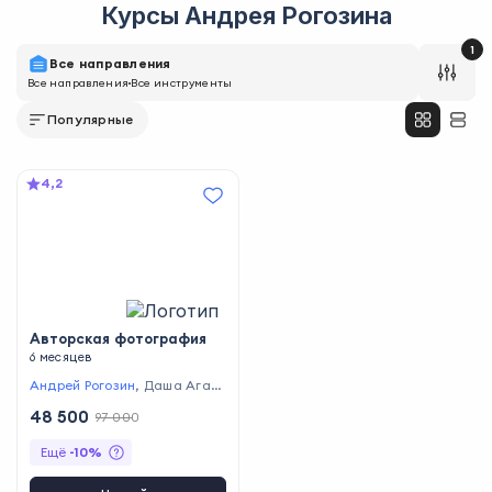
Курсы
Андрея Рогозина
1
Все направления
Все направления
Все инструменты
Популярные
4,2
Авторская фотография
6 месяцев
Андрей Рогозин
,
Даша Агап
ова
,
Алексей Костромин
,
Ил
48 500
97 000
ья Нодия
,
Александр Врубле
вский
,
Анастасия Поликарпо
Ещё
-
10
%
ва
,
Дима Гущин
,
Сергей Кар
пов
,
Ира Даль
,
Андрей Муси
н
,
Алена Кукушкина