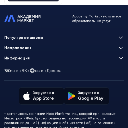
Academy Market не оказывает
образовательных услуг
Популярные школы
Skillbox
Направления
Нетология
Программирование
Информация
XYZ School
Бизнес и управление
GeekBrains
Часто задаваемые вопросы
Маркетинг
мы в «ВК»
мы в «Дзене»
Skillfactory
Пользовательское соглашение
Дизайн
Contented
Политика обработки данных
Аналитика
Talentsy
Отзывы о школах
Игры
Fashion Factory School
Избранные курсы
Другие профессии
Загрузите в
Загрузите в
ProductStar
Акции и скидки
App Store
Google Play
Финансы
Эколь
Карта сайта
Саморазвитие
Международная школа профессий
СМИ о нас
Создание контента
Викиум
* деятельность компании Meta Platforms Inc., которой принадлежит
О проекте
Красота и здоровье
Бруноям
Инстаграм / Фейсбук, запрещена на территории РФ в части
Контакты
Для детей и подростков
EDPRO
реализации данной (-ых) социальной (-ых) сети (-ей) на основании
Психология
осуществления ею экстремистской деятельности
Level One