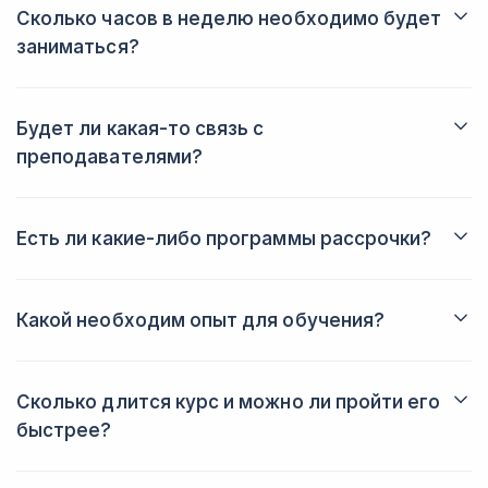
чтобы создать дизайн своей квартиры.
Сколько часов в неделю необходимо будет
заниматься?
Именно вы решаете, когда и сколько заниматься. Обычно
студенты тратят на обучение от трех до пяти часов в неделю.
Будет ли какая-то связь с
преподавателями?
Да, вы всегда сможете задать вопрос преподавателю в
личном кабинете. Также вы будете получать от него
обратную связь после выполнения домашних заданий.
Есть ли какие-либо программы рассрочки?
Да, вы можете купить курс в рассрочку, что позволит вам
лучше спланировать свой бюджет.
Какой необходим опыт для обучения?
Вам не потребуется никаких специальных знаний или
подготовки для успешного старта обучения.
Сколько длится курс и можно ли пройти его
быстрее?
Скорость прохождения курса зависит исключительно от вас!
Доступ к платформе останется у вас навсегда, поэтому вы