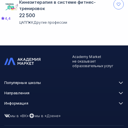
Кинезитерапия в системе фитнес-
тренировок
22 500
4,4
ЦАППКК
Другие профессии
Academy Market
не оказывает
образовательных услуг
Популярные школы
Skillbox
Направления
Нетология
Программирование
Информация
XYZ School
Бизнес и управление
GeekBrains
Часто задаваемые вопросы
Маркетинг
Skillfactory
мы в «ВК»
мы в «Дзене»
Пользовательское соглашение
Дизайн
Contented
Политика обработки данных
Аналитика
Talentsy