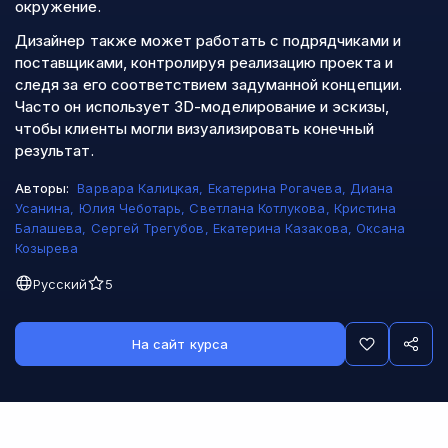
окружение.
Дизайнер также может работать с подрядчиками и
поставщиками, контролируя реализацию проекта и
следя за его соответствием задуманной концепции.
Часто он использует 3D-моделирование и эскизы,
чтобы клиенты могли визуализировать конечный
результат.
Авторы:
Варвара Калицкая
,
Екатерина Рогачева
,
Диана
Усанина
,
Юлия Чеботарь
,
Светлана Котлукова
,
Кристина
Балашева
,
Сергей Трегубов
,
Екатерина Казакова
,
Оксана
Козырева
Русский
5
На сайт курса