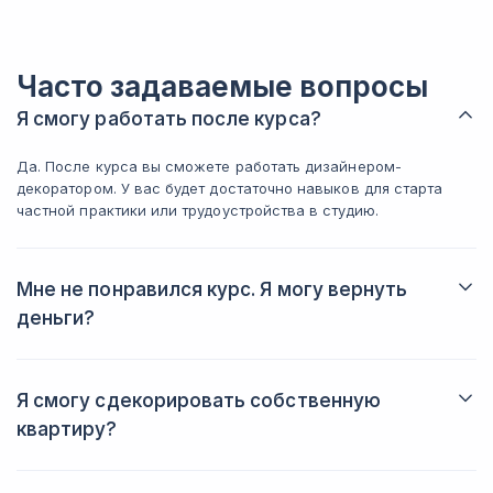
Часто задаваемые вопросы
Я смогу работать после курса?
Да. После курса вы сможете работать дизайнером-
декоратором. У вас будет достаточно навыков для старта
частной практики или трудоустройства в студию.
Мне не понравился курс. Я могу вернуть
деньги?
Да. Деньги возвращаются в соответствии с пройденным
материалом. Но мы уверены в качестве нашей программы,
рекомендуем попробовать!
Я смогу сдекорировать собственную
квартиру?
Конечно! Вы сможете взять это как итоговый проект и
получить качественную консультацию от экспертов школы,