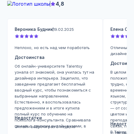
4,8
Вероника Будник
Елена Оку
19.02.2025
Неплохо, но есть над чем поработать
Отличный с
дизайнеров
Достоинства
Достоинс
Об онлайн-университете Talentsy
узнала от знакомой, она училась тут на
В целом о 
дизайнера интерьера. Зацепило, что
положитель
заведение предлагает бесплатный
трудно, но 
вводный курс, чтобы познакомиться с
времени. М
выбранным направлением.
языком, вс
Естественно, я воспользовалась
структурир
предложением и в итоге купила
— от созда
полный курс по обучению на
цветом и с
Недостатки
психолога-консультанта. Сравнивала
преподават
Недостат
ценник с другими онлайн вузами, в
связи, пом
Онлайн встречи раз в неделю
Talentsy вышло немного дешевле +
В Talensy в
— Не хвата