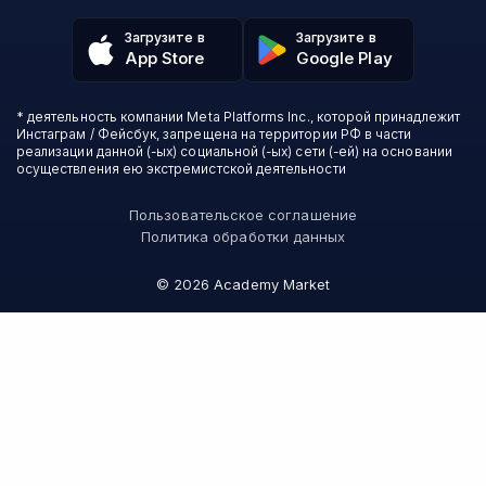
Отзывы о школах
Игры
Fashion Factory School
Избранные курсы
Другие профессии
Загрузите в
Загрузите в
ProductStar
Акции и скидки
App Store
Google Play
Финансы
Эколь
Карта сайта
Саморазвитие
Международная школа профессий
СМИ о нас
Создание контента
Викиум
* деятельность компании Meta Platforms Inc., которой принадлежит
О проекте
Красота и здоровье
Бруноям
Инстаграм / Фейсбук, запрещена на территории РФ в части
Контакты
Для детей и подростков
EDPRO
реализации данной (-ых) социальной (-ых) сети (-ей) на основании
Психология
осуществления ею экстремистской деятельности
Level One
Психодемия
Skypro
Пользовательское соглашение
Академия Эдюсон
Политика обработки данных
Вебиум
#Sekta
©
2026
Academy Market
MAED
Skillbox Английский (Kespa)
Онлайн-школа №1
Логомашина
АПОК
НИУДПО
Зерокодер
Слёрм
Bang Bang Education