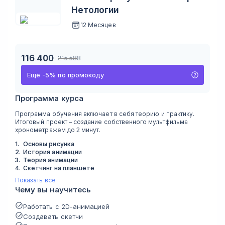
Нетологии
12 Месяцев
116 400
215 588
Ещё
-
5
%
по промокоду
Программа курса
Программа обучения включает в себя теорию и практику.
Итоговый проект – создание собственного мультфильма
хронометражем до 2 минут.
1
.
Основы рисунка
2
.
История анимации
3
.
Теория анимации
4
.
Скетчинг на планшете
Показать все
Чему вы научитесь
Работать с 2D-анимацией
Создавать скетчи