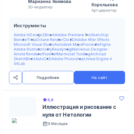
Марианна Якимова
Королькова
3D-моделлер
Арт-директор
Инструменты
Adobe InDesign
ZBrush
Adobe Premiere Pro
SketchUp
Blender
Tilda
Octane Render
Clo 3D
Adobe After Effects
Microsoft Visual Studio
Autodesk Maya
Procreate
Figma
Adobe Illustrator
Unity
Readymag
Marvelous Designer
Arnold Renderer
PureRef
Marmoset Toolbag
Archicad
SketchBook
AutoCAD
Adobe Photoshop
Unreal Engine 4
GitLab
Подробнее
На сайт
4,8
Иллюстрация и рисование с
нуля от Нетологии
9 Месяцев