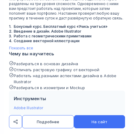
разделены на три уровня сложности. Одновременно с ними
вам предстоит работать над проектами, которые затем
пополнят ваше портфолио. Наставник проверит любую вашу
практику в течение суток и даст развёрнутую обратную связь.
1
.
Бонусный курс. Бесплатный курс «Учись учиться»
2
.
Введение в дизайн. Adobe Illustrator
3
.
Работа с геометрическими примитивами
4
.
Создание векторной иллюстрации
Показать все
Чему вы научитесь
Разбираться в основах дизайна
Отличать растровую графику от векторной
Работать над разными аспектами дизайна в Adobe
Illustrator
Разбираться в изометрии и Mockup
Инструменты
Adobe Illustrator
Подробнее
На сайт