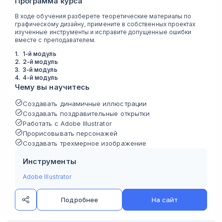
Программа курса
В ходе обучения разберете теоретические материалы по
графическому дизайну, примените в собственных проектах
изученные инструменты и исправите допущенные ошибки
вместе с преподавателем.
1
.
1-й модуль
2
.
2-й модуль
3
.
3-й модуль
4
.
4-й модуль
Чему вы научитесь
Создавать динамичные иллюстрации
Создавать поздравительные открытки
Работать с Adobe Illustrator
Прорисовывать персонажей
Создавать трехмерное изображение
Инструменты
Adobe Illustrator
Подробнее
На сайт