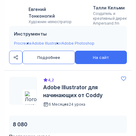
Талли Кельми
Евгений
Создатель и
Тонконогий
креативный директор 
Художник-иллюстратор
Ampersand.fm
Инструменты
Procreate
Adobe Illustrator
Adobe Photoshop
Подробнее
На сайт
4,2
Adobe Illustrator для
начинающих от Coddy
6 Месяцев
24 урока
8 080