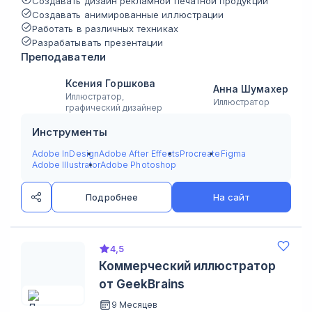
Создавать дизайн рекламной печатной продукции
Создавать анимированные иллюстрации
Работать в различных техниках
Разрабатывать презентации
Преподаватели
Ксения Горшкова
Анна Шумахер
Иллюстратор,
Иллюстратор
графический дизайнер
Инструменты
Adobe InDesign
Adobe After Effects
Procreate
Figma
Adobe Illustrator
Adobe Photoshop
Подробнее
На сайт
4,5
Коммерческий иллюстратор
от GeekBrains
9 Месяцев