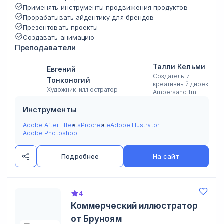
Применять инструменты продвижения продуктов
Прорабатывать айдентику для брендов
Презентовать проекты
Создавать анимацию
Преподаватели
Талли Кельми
Евгений
Создатель и
Тонконогий
креативный директор 
Художник-иллюстратор
Ampersand.fm
Инструменты
Adobe After Effects
Procreate
Adobe Illustrator
Adobe Photoshop
Подробнее
На сайт
4
Коммерческий иллюстратор
от Бруноям