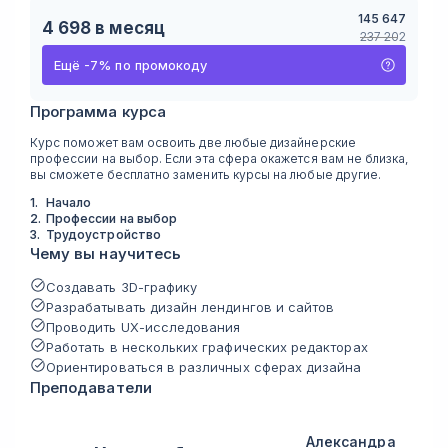
145 647
4 698
в месяц
237 202
Ещё
-
7
%
по промокоду
Программа курса
Курс поможет вам освоить две любые дизайнерские
профессии на выбор. Если эта сфера окажется вам не близка,
вы сможете бесплатно заменить курсы на любые другие.
1
.
Начало
2
.
Профессии на выбор
3
.
Трудоустройство
Чему вы научитесь
Создавать 3D-графику
Разрабатывать дизайн лендингов и сайтов
Проводить UX-исследования
Работать в нескольких графических редакторах
Ориентироваться в различных сферах дизайна
Преподаватели
Александра