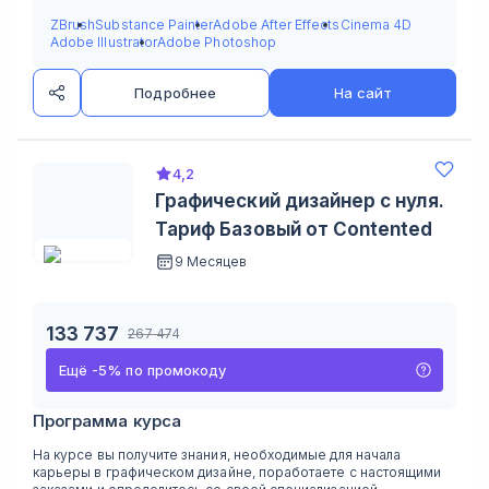
ZBrush
Substance Painter
Adobe After Effects
Cinema 4D
Adobe Illustrator
Adobe Photoshop
Подробнее
На сайт
4,2
Графический дизайнер с нуля.
Тариф Базовый от Contented
9 Месяцев
133 737
267 474
Ещё
-
5
%
по промокоду
Программа курса
На курсе вы получите знания, необходимые для начала
карьеры в графическом дизайне, поработаете с настоящими