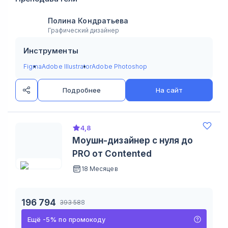
Полина Кондратьева
Графический дизайнер
Инструменты
Figma
Adobe Illustrator
Adobe Photoshop
Подробнее
На сайт
4,8
Моушн-дизайнер c нуля до
PRO от Contented
18 Месяцев
196 794
393 588
Ещё
-
5
%
по промокоду