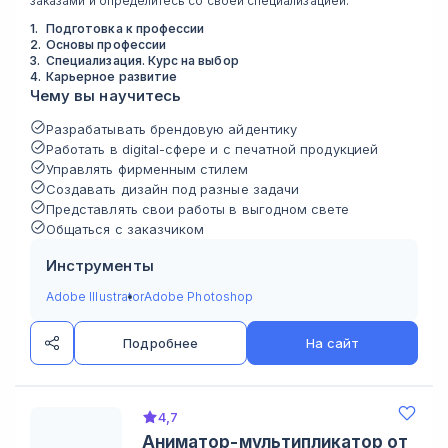
заказами и определитесь со своей специализацией.
1
.
Подготовка к профессии
2
.
Основы профессии
3
.
Специализация. Курс на выбор
4
.
Карьерное развитие
Чему вы научитесь
Разрабатывать брендовую айдентику
Работать в digital-сфере и с печатной продукцией
Управлять фирменным стилем
Создавать дизайн под разные задачи
Представлять свои работы в выгодном свете
Общаться с заказчиком
Инструменты
Adobe Illustrator
Adobe Photoshop
Подробнее
На сайт
4,7
Аниматор-мультипликатор от