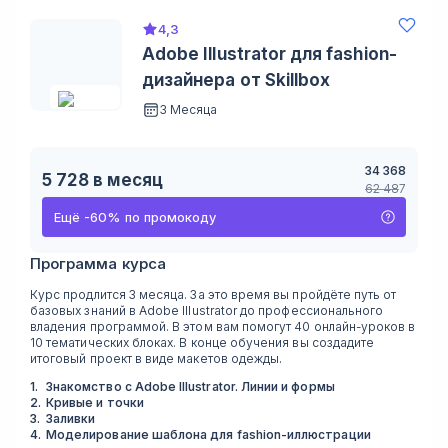
4,3
Adobe Illustrator для fashion-
дизайнера от Skillbox
3 Месяца
34 368
5 728
в месяц
62 487
Ещё
-
60
%
по промокоду
Программа курса
Курс продлится 3 месяца. За это время вы пройдёте путь от
базовых знаний в Adobe Illustrator до профессионального
владения программой. В этом вам помогут 40 онлайн-уроков в
10 тематических блоках. В конце обучения вы создадите
итоговый проект в виде макетов одежды.
1
.
Знакомство с Adobe Illustrator. Линии и формы
2
.
Кривые и точки
3
.
Заливки
4
.
Моделирование шаблона для fashion-иллюстрации