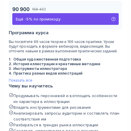
90 900
168 403
Ещё
-
5
%
по промокоду
Программа курса
Вы посвятите 99 часов теории и 166 часов практике. Уроки
будут проходить в формате вебинаров, видеолекций. Вы
отточите навыки в рамках выполнения практических заданий.
1
.
Общая художественная подготовка
2
.
История иллюстрации и креативные методики
3
.
Инструменты иллюстратора
4
.
Практика разных видов иллюстраций
Показать все
Чему вы научитесь
Продумывать персонажей и воплощать особенности
их характера в иллюстрации
Владеть инструментами для рисования
Анализировать запросы аудитории и составлять план
соответствия им
Разбираться в трендах рынка иллюстрации
Создавать иллюстрации в разных техниках