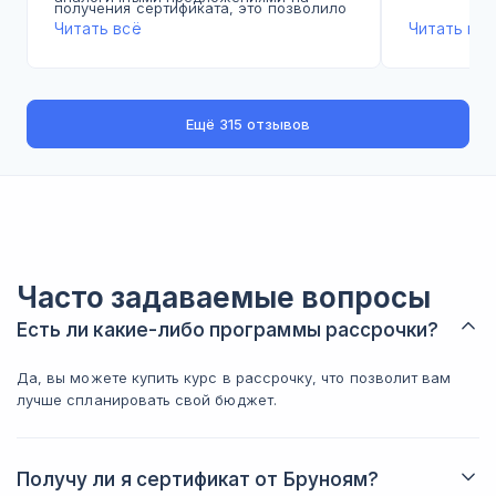
получения сертификата, это позволило
рассказыва
рынке;
Читать всё
Читать всё
бы более глубоко изучить профессию, а
заряжены м
так многие останавливаются на одной
Множество практических заданий, что
В свою оче
работе и не развиваются дальше.
способствует лучшему усвоению
к росту и 
материала.
хорошей ба
Что касается формата обучения, я
деятельнос
Ещё
315 отзывов
думала, что курс будет
А еще школа Бруноям находится в
поможет в 
преимущественно состоять из
Питере, и некоторые курсы (в том числе
рекомендов
видеоуроков, однако он представлен
этот) можно проходить очно в их
приобщитьс
текстовыми материалами с
офисе.
и стать хо
множеством скриншотов.
Часто задаваемые вопросы
Есть ли какие-либо программы рассрочки?
Да, вы можете купить курс в рассрочку, что позволит вам
лучше спланировать свой бюджет.
Получу ли я сертификат от Бруноям?