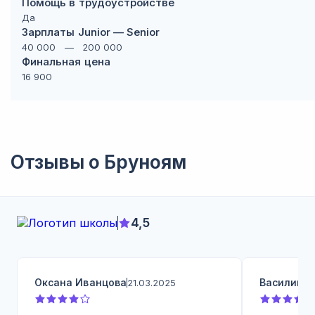
Помощь в трудоустройстве
Да
Зарплаты Junior — Senior
40 000
—
200 000
Финальная цена
16 900
Отзывы о
Бруноям
4,5
Оксана Иванцова
Василий 
21.03.2025