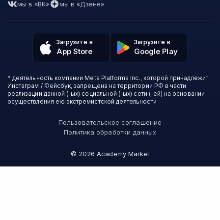
Часто задаваемые вопросы
Маркетинг
Skillfactory
мы в «ВК»
мы в «Дзене»
Пользовательское соглашение
Дизайн
Contented
Политика обработки данных
Аналитика
Talentsy
Отзывы о школах
Игры
Fashion Factory School
Избранные курсы
Другие профессии
Загрузите в
Загрузите в
ProductStar
Акции и скидки
App Store
Google Play
Финансы
Эколь
Карта сайта
Саморазвитие
Международная школа профессий
СМИ о нас
Создание контента
Викиум
* деятельность компании Meta Platforms Inc., которой принадлежит
О проекте
Красота и здоровье
Бруноям
Инстаграм / Фейсбук, запрещена на территории РФ в части
Контакты
Для детей и подростков
EDPRO
реализации данной (-ых) социальной (-ых) сети (-ей) на основании
Психология
осуществления ею экстремистской деятельности
Level One
Психодемия
Skypro
Пользовательское соглашение
Академия Эдюсон
Политика обработки данных
Вебиум
#Sekta
©
2026
Academy Market
MAED
Skillbox Английский (Kespa)
Онлайн-школа №1
Логомашина
АПОК
НИУДПО