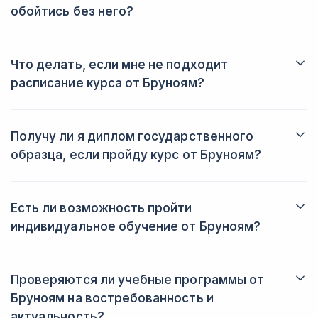
обойтись без него?
Если вы уже работаете по профессии и хотите получить
рекомендации от преподавателей по конкретным задачам,
вы можете это сделать на курсе. Если же вы новичок и у вас
Что делать, если мне не подходит
нет собственного проекта, то школа предоставляет задания,
расписание курса от Бруноям?
подготовленные с учётом условий реальных кейсов.
Вам понадобится заказать на сайте обратный звонок,
менеджеры по работе с клиентами обязательно подберут для
вас удобное время.
Получу ли я диплом государственного
образца, если пройду курс от Бруноям?
Да, школа также может выдать диплом государственного
образца, если студентам необходим официальный документ.
Есть ли возможность пройти
индивидуальное обучение от Бруноям?
Да, школа предоставляет такую возможность. Стоимость
курса будет зависеть от программы и количества учебных
часов.
Проверяются ли учебные программы от
Бруноям на востребованность и
актуальность?