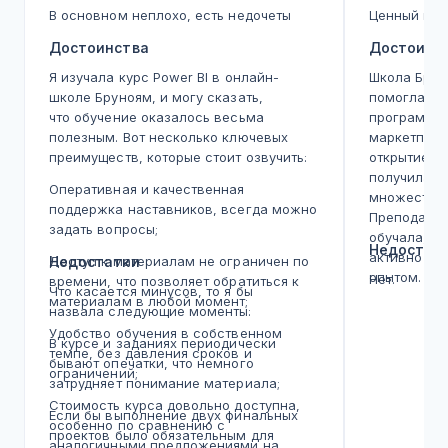
В основном неплохо, есть недочеты
Ценный кур
Достоинства
Достоинс
Я изучала курс Power BI в онлайн-
Школа Брун
школе Бруноям, и могу сказать,
помогла с 
что обучение оказалось весьма
программа
полезным. Вот несколько ключевых
маркетплей
преимуществ, которые стоит озвучить:
открытием. 
получила к
Оперативная и качественная
множеству 
поддержка наставников, всегда можно
Преподават
задать вопросы;
обучала, м
Недостат
активно де
Доступ к материалам не ограничен по
Недостатки
опытом. Кл
Нет.
времени, что позволяет обратиться к
Что касается минусов, то я бы
обучения в 
материалам в любой момент;
назвала следующие моменты:
сделало пр
Удобство обучения в собственном
ценным. Ко
В курсе и заданиях периодически
темпе, без давления сроков и
дали увере
бывают опечатки, что немного
ограничений;
силах. Чув
затрудняет понимание материала;
абстрактна
Стоимость курса довольно доступна,
Если бы выполнение двух финальных
Атмосфера 
особенно по сравнению с
проектов было обязательным для
друг друга
аналогичными предложениями на