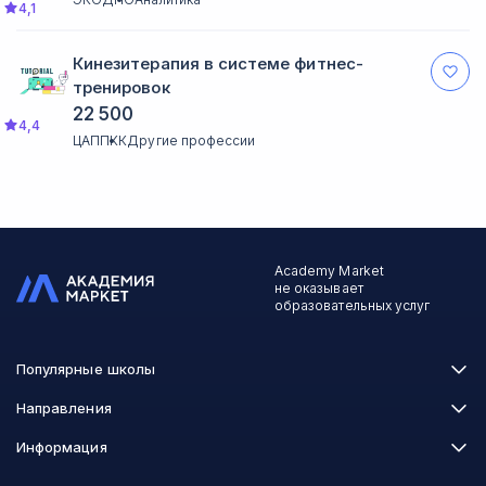
4,1
Кинезитерапия в системе фитнес-
тренировок
22 500
4,4
ЦАППКК
Другие профессии
Academy Market
не оказывает
образовательных услуг
Популярные школы
Skillbox
Направления
Нетология
Программирование
Информация
XYZ School
Бизнес и управление
GeekBrains