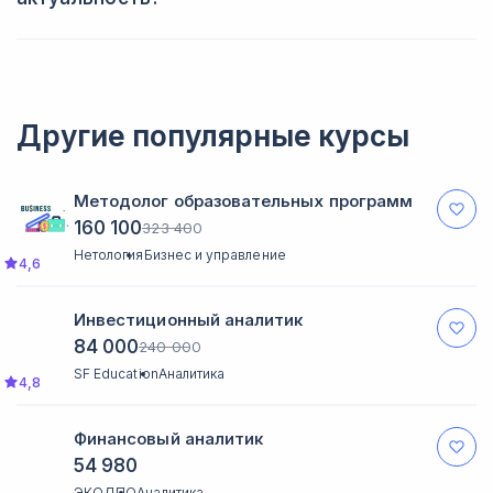
Все учебные программы обновляются раз в полгода, а также
в случае каких-либо изменений, не зависящих от школы
(например, в законодательстве). Если курс утрачивает
актуальность, то его удаляют с сайта.
Другие популярные курсы
Методолог образовательных программ
160 100
323 400
Нетология
Бизнес и управление
4,6
Инвестиционный аналитик
84 000
240 000
SF Education
Аналитика
4,8
Финансовый аналитик
54 980
ЭКОДПО
Аналитика