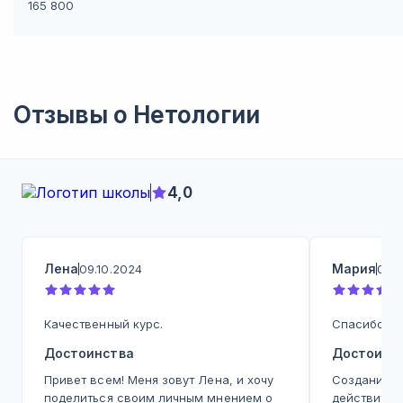
165 800
Отзывы о
Нетологии
4,0
Лена
Мария
09.10.2024
09.1
Качественный курс.
Спасибо бо
Достоинства
Достоинс
Привет всем! Меня зовут Лена, и хочу
Создание п
поделиться своим личным мнением о
действител