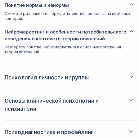
Понятие нормы и ненормы
Сможете разграничить норму и патологию, опираясь на ключевые
критерии.
Нейромаркетинг и особенности потребительского
поведения в контексте теории поколений
Разберёте понятие нейромаркетинга и основные положения
теории поколений.
Психология личности и группы
Исследуете связь между личностью и социумом, проследите
влияние окружения на психологию человека.
Основы клинической психологии и
Темперамент и характер человека
психиатрии
Поймёте, как связаны между собой эти понятия и почему их не
следует отождествлять.
Овладеете основами клинического подхода, разграничите
Воля, мотивы и потребности
компетенции психолога-консультанта и других специалистов.
Узнаете, как вышеперечисленные факторы влияют на поведение
индивида.
Психодиагностика и профайлинг
Одарённость и способности
Специфика психологии и психиатрии