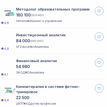
включая преподавателей, аспирантов,
кураторов и координаторов, а также
Методолог образовательных программ
помощь в поиске вакансий.
160 100
323 400
Нетология
Бизнес и управление
4,6
Инвестиционный аналитик
84 000
240 000
SF Education
Аналитика
4,8
Финансовый аналитик
54 980
ЭКОДПО
Аналитика
4,1
Кинезитерапия в системе фитнес-
тренировок
22 500
4,4
ЦАППКК
Другие профессии