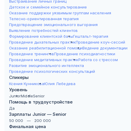
Выстраивание личных границ
Детское и семейное консультирование
Оказание поддержки уязвимым группам населения
Телесно-ориентированная терапия
Предотвращение эмоционального выгорания
Выявление потребностей клиентов
Формирование клиентской базы
Гештальт-терапия
Проведение дыхательных практик
Проведение коуч-сессий
Оказание реабилитационной помощи
Ведение документации
Проведение тренингов
Проведение психодиагностики
Проведение медитативных практик
Работа со стрессом
Развитие эмоционального интеллекта
Проведение психологических консультаций
Спикеры
Ксения Кунникова
Юлия Лебедева
Уровень
Junior
Middle
Senior
Помощь в трудоустройстве
Да
Зарплаты Junior — Senior
50 000
—
200 000
Финальная цена