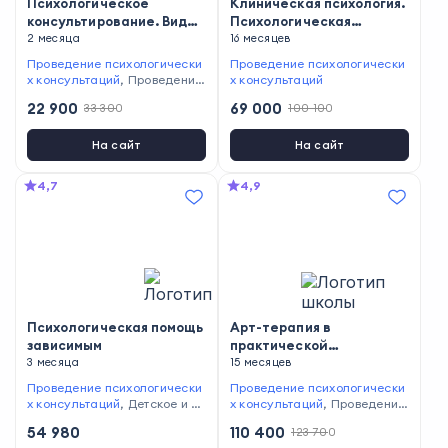
Психологическое
Клиническая психология.
консультирование. Виды
Психологическая
индивидуальной
2 месяца
диагностика и
16 месяцев
психологической помощи
психотерапия в
Проведение психологически
Проведение психологически
клинической и
х консультаций
,
Проведение
х консультаций
психолого-
психодиагностики
22 900
69 000
33 300
100 100
педагогической
практике со
На сайт
На сайт
специализацией в
патопсихологии
4,7
4,9
Психологическая помощь
Арт-терапия в
зависимым
практической
3 месяца
психологической
15 месяцев
помощи: интеграция
Проведение психологически
Проведение психологически
подходов и
х консультаций
,
Детское и се
х консультаций
,
Проведение
модальностей искусств в
мейное консультирование
,
Р
психодиагностики
54 980
110 400
123 700
работе с клиентами
абота с детьми