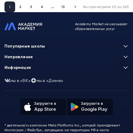
1
2
3
4
...
13
Вы просмотрели
20
из
245
Academy Market не оказывает
образовательных услуг
Популярные школы
Skillbox
Направления
Нетология
Программирование
Информация
XYZ School
Бизнес и управление
GeekBrains
Часто задаваемые вопросы
Маркетинг
мы в «ВК»
мы в «Дзене»
Skillfactory
Пользовательское соглашение
Дизайн
Contented
Политика обработки данных
Аналитика
Talentsy
Отзывы о школах
Игры
Fashion Factory School
Избранные курсы
Другие профессии
Загрузите в
Загрузите в
ProductStar
Акции и скидки
App Store
Google Play
Финансы
Эколь
Карта сайта
Саморазвитие
Международная школа профессий
СМИ о нас
Создание контента
Викиум
* деятельность компании Meta Platforms Inc., которой принадлежит
О проекте
Красота и здоровье
Бруноям
Инстаграм / Фейсбук, запрещена на территории РФ в части
Контакты
Для детей и подростков