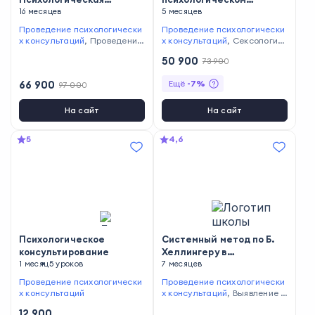
диагностика и
16 месяцев
консультировании
5 месяцев
психотерапия в
Проведение психологически
Проведение психологически
клинической и
х консультаций
,
Проведение
х консультаций
,
Сексологич
психолого-
психодиагностики
,
Решение
еское консультирование
50 900
73 900
педагогической
конфликтных ситуаций
,
Разв
итие эмоционального интелл
практике со
66 900
Ещё
-
7
%
97 000
екта
специализацией в
психологии
На сайт
На сайт
экстремальных ситуаций
5
4,6
Психологическое
Системный метод по Б.
консультирование
Хеллингеру в
1 месяц
5 уроков
индивидуальном и
7 месяцев
групповом
Проведение психологически
Проведение психологически
психологическом
х консультаций
х консультаций
,
Выявление п
консультировании
отребностей клиентов
12 900