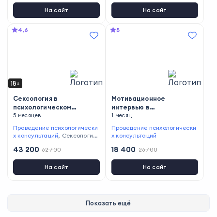
На сайт
На сайт
4,6
5
18+
Сексология в
Мотивационное
психологическом
интервью в
консультировании
5 месяцев
психологическом
1 месяц
консультировании
Проведение психологически
Проведение психологически
х консультаций
,
Сексологич
х консультаций
еское консультирование
,
Ра
43 200
18 400
62 700
26 700
бота со стрессом
На сайт
На сайт
Показать ещё