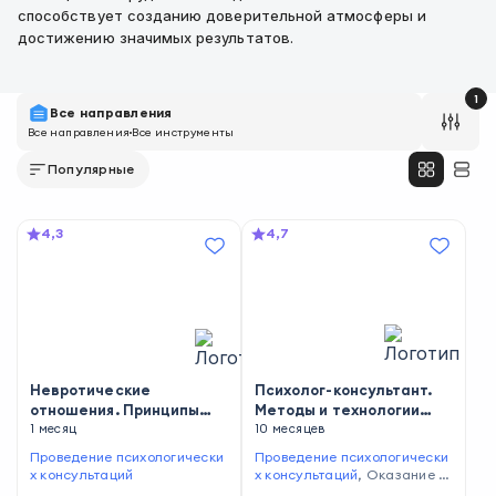
способствует созданию доверительной атмосферы и
достижению значимых результатов.
1
Все направления
Все направления
Все инструменты
Популярные
4,3
4,7
Невротические
Психолог-консультант.
отношения. Принципы
Методы и технологии
психологической работы
1 месяц
оказания
10 месяцев
в рамках семейной
психологических
услуг
Проведение психологически
Проведение психологически
системы
населению и
х консультаций
х консультаций
,
Оказание п
организациям
оддержки уязвимым группам