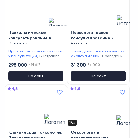
Психологическое
Психологическое
консультирование в
консультирование и
когнитивно-
18 месяцев
психодиагностика
4 месяца
поведенческом подходе
Проведение психологически
Проведение психологически
х консультаций
,
Выстраиван
х консультаций
,
Проведение
ие личных границ
,
Предотвр
психодиагностики
295 000
31 300
491 667
36 000
ащение эмоционального выг
орания
,
Выявление потребно
стей клиентов
,
Работа со стр
На сайт
На сайт
ессом
4,5
4,5
18+
Клиническая психология.
Сексология в
Психологическая
психологическом