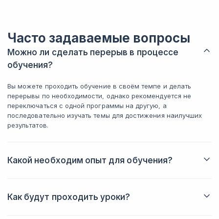
Платформа для обучения удобная, ни
разу не возникло проблем. Я лично
распечатывал все лекции — сейчас
Часто задаваемые вопросы
они очень помогают в работе.
Практические задания действительно
Можно ли сделать перерыв в процессе
заставляют разбираться в материале,
обучения?
поверхностно пройти не получится.
Тесты и итоговый экзамен сдаются
Вы можете проходить обучение в своём темпе и делать
спокойно, если учиться по лекциям.
перерывы по необходимости, однако рекомендуется не
В результате получил диплом, с
переключаться с одной программы на другую, а
которым можно уверенно идти на
последовательно изучать темы для достижения наилучших
работу. Знаний, которые дают на курсе,
результатов.
достаточно для старта в профессии.
Обучением доволен полностью. За
такую стоимость — это отличная
Какой необходим опыт для обучения?
возможность получить
востребованную специальность.
Вам не потребуется никаких специальных знаний или
Рекомендую.
подготовки для успешного старта обучения.
Как будут проходить уроки?
Вы сможете смотреть вебинары как в онлайн-режиме, так и
в записи, после чего получите домашние задания и