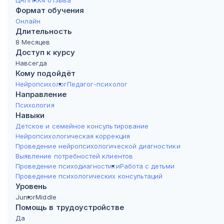
ЦАППКК
4 отзыва
Формат обучения
Онлайн
Длительность
8 Месяцев
Доступ к курсу
Навсегда
Кому подойдёт
Нейропсихолог
Педагог-психолог
Направление
Психология
Навыки
Детское и семейное консультирование
Нейропсихологическая коррекция
Проведение нейропсихологической диагностики
Выявление потребностей клиентов
Проведение психодиагностики
Работа с детьми
Проведение психологических консультаций
Уровень
Junior
Middle
Помощь в трудоустройстве
Да