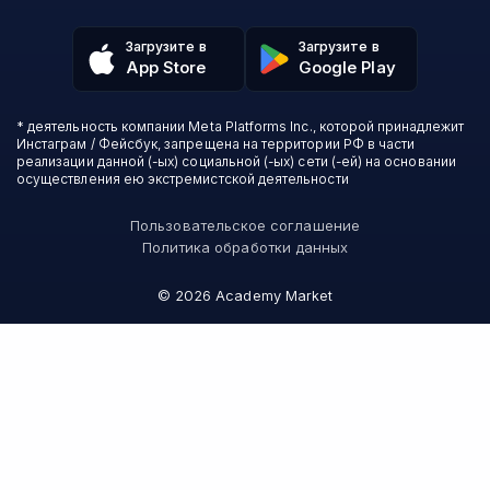
Аналитика
Talentsy
Отзывы о школах
Игры
Fashion Factory School
Избранные курсы
Другие профессии
Загрузите в
Загрузите в
ProductStar
Акции и скидки
App Store
Google Play
Финансы
Эколь
Карта сайта
Саморазвитие
Международная школа профессий
СМИ о нас
Создание контента
Викиум
* деятельность компании Meta Platforms Inc., которой принадлежит
О проекте
Красота и здоровье
Бруноям
Инстаграм / Фейсбук, запрещена на территории РФ в части
Контакты
Для детей и подростков
EDPRO
реализации данной (-ых) социальной (-ых) сети (-ей) на основании
Психология
осуществления ею экстремистской деятельности
Level One
Психодемия
Skypro
Пользовательское соглашение
Академия Эдюсон
Политика обработки данных
Вебиум
#Sekta
©
2026
Academy Market
MAED
Skillbox Английский (Kespa)
Онлайн-школа №1
Логомашина
АПОК
НИУДПО
Зерокодер
Bang Bang Education
Слёрм