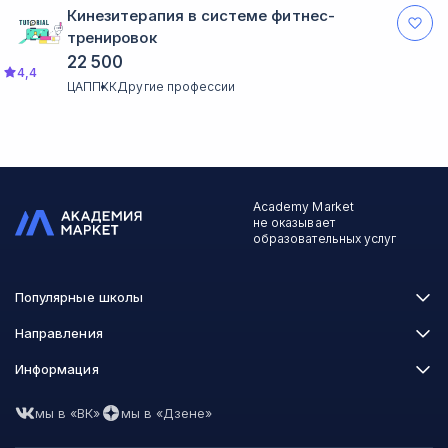
Кинезитерапия в системе фитнес-
тренировок
22 500
4,4
ЦАППКК
Другие профессии
Academy Market
не оказывает
образовательных услуг
Популярные школы
Skillbox
Направления
Нетология
Программирование
Информация
XYZ School
Бизнес и управление
GeekBrains
Часто задаваемые вопросы
Маркетинг
Skillfactory
мы в «ВК»
мы в «Дзене»
Пользовательское соглашение
Дизайн
Contented
Политика обработки данных