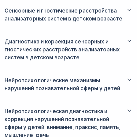
Рассмотрите методы диагностики и коррекции данных
нарушений.
Сенсорные и гностические расстройства
анализаторных систем в детском возрасте
Изучите типы сенсорных расстройств, таких как нарушения
восприятия, обработки и интеграции сенсорной информации.
Освоите методы диагностики, включая тесты на восприятие,
Диагностика и коррекция сенсорных и
внимание и координацию;
гностических расстройств анализаторных
систем в детском возрасте
Изучите различные виды травм, которые могут повлиять на
психологическое состояние ребенка, включая физическое,
эмоциональное и сексуальное насилие, а также травмы,
Нейропсихологические механизмы
связанные с потерей близких или серьезными
нарушений познавательной сферы у детей
заболеваниями.
Углубитесь в понимание нейропсихологических основ
познавательных нарушений. Изучите связи между мозговыми
структурами и функциями.
Нейропсихологическая диагностика и
коррекция нарушений познавательной
сферы у детей: внимание, праксис, память,
мышление, речь