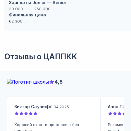
Зарплаты Junior — Senior
30 000
—
250 000
Финальная цена
62 300
Отзывы о
ЦАППКК
4,8
Виктор Саурин
Анна Г.
30.04.2025
19.
Хороший старт в профессию без
Рекомендую
переплат
роста