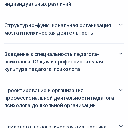
индивидуальных различий
Изучите факторы, влияющие на индивидуальные различия в
поведении и личности. Проанализируете методы оценки
индивидуальных характеристик.
Структурно-функциональная организация
мозга и психическая деятельность
Углубитесь в анатомию и физиологию мозга. Рассмотрите,
как различные структуры мозга влияют на психические
процессы.
Введение в специальность педагога-
психолога. Общая и профессиональная
культура педагога-психолога
Изучите роль педагога-психолога в образовательной
системе. Освоите нормы профессиональной этики и
культуры. Разовьёте навыки оценки психоэмоционального
Проектирование и организация
состояния учащихся и выявления их потребностей.
профессиональной деятельности педагога-
психолога дошкольной организации
Разберётесь в планировании и реализации психологической
работы в детском саду. Овладеете методами
взаимодействия с детьми и их семьями.
Психолого-педагогическая диагностика