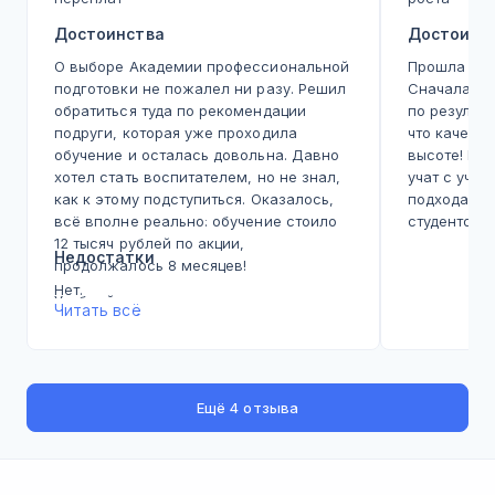
Достоинства
Достоинс
О выборе Академии профессиональной
Прошла в Ц
подготовки не пожалел ни разу. Решил
Сначала ос
обратиться туда по рекомендации
по результа
подруги, которая уже проходила
что качест
обучение и осталась довольна. Давно
высоте! Пр
хотел стать воспитателем, но не знал,
учат с уче
как к этому подступиться. Оказалось,
подхода и 
всё вполне реально: обучение стоило
студентов. 
12 тысяч рублей по акции,
потратить 
Недостатки
продолжалось 8 месяцев!
обучение.
Нет.
Учебный процесс выстроен грамотно.
Читать всё
Материалы хорошо структурированы,
всё логично и понятно. Особенно хочу
отметить нашего преподавателя —
Наталью Николаевну Ершову. Очень
Ещё
4 отзыва
компетентная, доступно объясняет,
всегда откликается на вопросы.
Благодаря ей многие сложные темы
стали понятными.