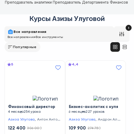
Преподаватель аналитики
Преподаватель Департамента Финансов
Курсы
Азизы Улуговой
1
Все направления
Все направления
Все инструменты
Популярные
5
4,4
Финансовый директор
Бизнес-аналитик с нуля
4 месяца
254 урока
6 месяцев
227 уроков
Азиза Улугова
,
Антон Антон
Азиза Улугова
,
Андрон Алек
ов
,
Руслан Голованов
,
Оксан
санян
,
Яна Куренчанина
,
Н
122 400
109 900
306 000
274 750
а Бондаренко
,
Павел Вешае
аталья Желнова
,
Евгений Кр
в
,
Евгений Кромский
,
Яросла
омский
,
Роман Павлов
,
Викто