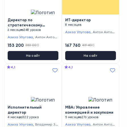
Директор по
ИТ-директор
стратегическому
8 месяцев
развитию
6 месяцев
348 уроков
Азиза Улугова
,
Антон Антон
ов
,
Руслан Голованов
,
Оксан
Азиза Улугова
,
Антон Антон
а Бондаренко
,
Наталья Жел
ов
,
Павел Вешаев
,
Ярослав
153 200
167 760
383 000
419 400
нова
,
Ярослав Малиновский
,
Малиновский
,
Виктор Бурмис
Евгений Плаксенков
,
Роман
тров
,
Ирина Егорова
,
Лидия
Лашкул
,
Елена Коптенко
,
Вик
Ткачева
На сайт
На сайт
тор Дмитриев
,
Оксана Дажу
н
,
Кирилл Линник
,
Николай Б
4,1
4,1
елоусов
,
Виталий Полехин
Исполнительный
MBA: Управление
директор
коммерцией и закупками
4 месяца
322 урока
5 месяцев
276 уроков
Азиза Улугова
,
Владимир Зи
Азиза Улугова
,
Антон Антон