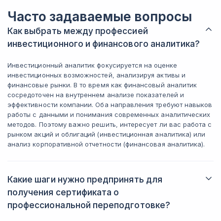
выходить за рамки рекрутинга. Уже
модулям по
Часто задаваемые вопросы
веду полноценный онбординг,
планирова
руководство заметило , дали
Как выбрать между профессией
дополнительные задачи по развитию
инвестиционного и финансового аналитика?
персонала. Мне кажется руто для тех, у
кого уже есть небольшой опыт, а не
полный ноль.
Инвестиционный аналитик фокусируется на оценке
инвестиционных возможностей, анализируя активы и
финансовые рынки. В то время как финансовый аналитик
сосредоточен на внутреннем анализе показателей и
эффективности компании. Оба направления требуют навыков
работы с данными и понимания современных аналитических
методов. Поэтому важно решить, интересует ли вас работа с
рынком акций и облигаций (инвестиционная аналитика) или
анализ корпоративной отчетности (финансовая аналитика).
Какие шаги нужно предпринять для
получения сертификата о
профессиональной переподготовке?
Для получения сертификата потребуется успешно завершить