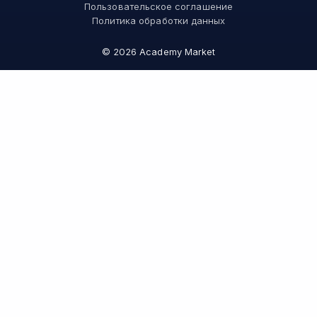
Skypro
Пользовательское соглашение
Академия Эдюсон
Политика обработки данных
Вебиум
#Sekta
©
2026
Academy Market
MAED
Skillbox Английский (Kespa)
Онлайн-школа №1
Логомашина
АПОК
НИУДПО
Зерокодер
Bang Bang Education
Слёрм
Verona School
Национальная академия ДПО
Фоксфорд
Компьютерная Академия TOP
City Business School
Годограф
Инглекс
Учи Дома
Умскул