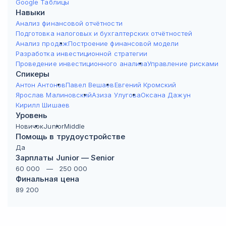
Google Таблицы
Навыки
Анализ финансовой отчётности
Подготовка налоговых и бухгалтерских отчётностей
Анализ продаж
Построение финансовой модели
Разработка инвестиционной стратегии
Проведение инвестиционного анализа
Управление рисками
Спикеры
Антон Антонов
Павел Вешаев
Евгений Кромский
Ярослав Малиновский
Азиза Улугова
Оксана Дажун
Кирилл Шишаев
Уровень
Новичок
Junior
Middle
Помощь в трудоустройстве
Да
Зарплаты Junior — Senior
60 000
—
250 000
Финальная цена
89 200