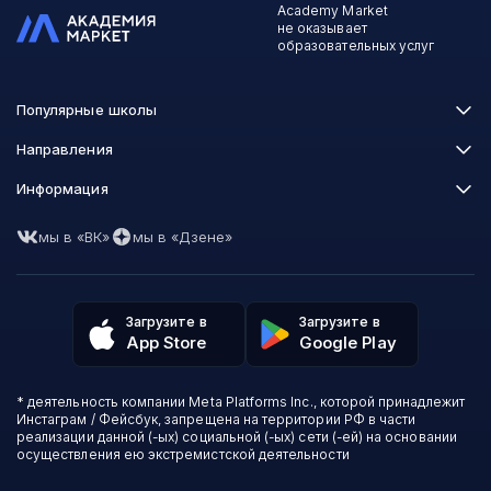
Academy Market
не оказывает
образовательных услуг
Популярные школы
Skillbox
Направления
Нетология
Программирование
Информация
XYZ School
Бизнес и управление
GeekBrains
Часто задаваемые вопросы
Маркетинг
Skillfactory
мы в «ВК»
мы в «Дзене»
Пользовательское соглашение
Дизайн
Contented
Политика обработки данных
Аналитика
Talentsy
Отзывы о школах
Игры
Fashion Factory School
Избранные курсы
Другие профессии
Загрузите в
Загрузите в
ProductStar
Акции и скидки
App Store
Google Play
Финансы
Эколь
Карта сайта
Саморазвитие
Международная школа профессий
СМИ о нас
Создание контента
Викиум
* деятельность компании Meta Platforms Inc., которой принадлежит
О проекте
Красота и здоровье
Бруноям
Инстаграм / Фейсбук, запрещена на территории РФ в части
Контакты
Для детей и подростков
EDPRO
реализации данной (-ых) социальной (-ых) сети (-ей) на основании
Психология
осуществления ею экстремистской деятельности
Level One
Психодемия