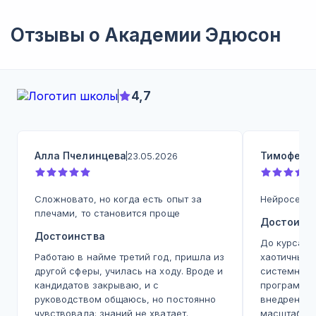
Отзывы о
Академии Эдюсон
4,7
Алла Пчелинцева
Тимофей 
23.05.2026
Сложновато, но когда есть опыт за
Нейросети 
плечами, то становится проще
Достоинс
Достоинства
До курса п
Работаю в найме третий год, пришла из
хаотичным,
другой сферы, училась на ходу. Вроде и
системного
кандидатов закрываю, и с
программу,
руководством общаюсь, но постоянно
внедрения 
чувствовала: знаний не хватает.
масштабиро