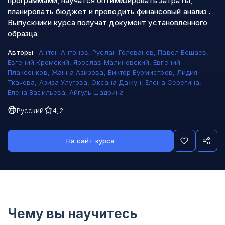
программами, научатся оптимизировать затраты,
планировать бюджет и проводить финансовый анализ .
Выпускники курса получат документ установленного
образца.
Авторы:
Антон Антонов
,
Руслан Голованов
,
Павел Вешаев
,
Евгений Кромский
,
Ярослав Малиновский
,
Евгений
Плаксенков
,
Жанна Азизова
,
Виктор Бурмистров
,
Лидия
Ткачева
,
Азиза Улугова
,
Оксана Дажун
,
Елена Серегина
,
Елена Васильева
,
Айгуль Шадрина
Русский
4,2
На сайт курса
Чему вы научитесь