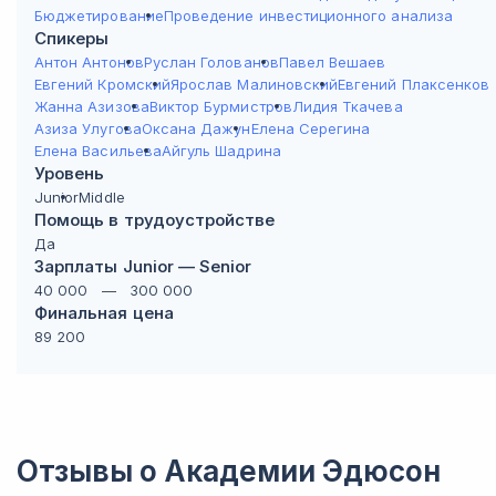
Бюджетирование
Проведение инвестиционного анализа
Спикеры
Антон Антонов
Руслан Голованов
Павел Вешаев
Евгений Кромский
Ярослав Малиновский
Евгений Плаксенков
Жанна Азизова
Виктор Бурмистров
Лидия Ткачева
Азиза Улугова
Оксана Дажун
Елена Серегина
Елена Васильева
Айгуль Шадрина
Уровень
Junior
Middle
Помощь в трудоустройстве
Да
Зарплаты Junior — Senior
40 000
—
300 000
Финальная цена
89 200
Отзывы о
Академии Эдюсон