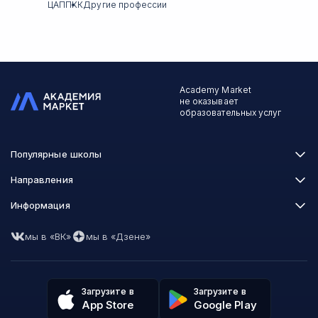
ЦАППКК
Другие профессии
Academy Market
не оказывает
образовательных услуг
Популярные школы
Skillbox
Направления
Нетология
Программирование
Информация
XYZ School
Бизнес и управление
GeekBrains
Часто задаваемые вопросы
Маркетинг
Skillfactory
мы в «ВК»
мы в «Дзене»
Пользовательское соглашение
Дизайн
Contented
Политика обработки данных
Аналитика
Talentsy
Отзывы о школах
Игры
Fashion Factory School
Избранные курсы
Другие профессии
Загрузите в
Загрузите в
ProductStar
Акции и скидки
App Store
Google Play
Финансы
Эколь
Карта сайта