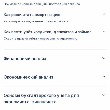
Поймете основные принципы построения баланса.
Как рассчитать амортизацию
Рассмотрите стандартные приемы расчета.
Как вести учёт кредитов, депозитов и займов
Освоите правил учёта и операции по отражению.
Финансовый анализ
Анализ эффективности бизнеса
Разберете суть понятия. Поймете, как определить эффективность и
оценить основные показатели.
Экономический анализ
Как анализировать показатели рентабельности,
оборачиваемости и ликвидности
Как бизнес связан с экономикой и как он растёт в
Рассмотрите способы проведения анализа.
условиях рынка
Как анализировать инвестиционную
Основы бухгалтерского учёта для
Определите признаки взаимосвязи и факторы роста.
привлекательность
экономиста-финансиста
Как бизнес зависит от рыночного спроса и
Освоите распространенные методы оценки.
предложения