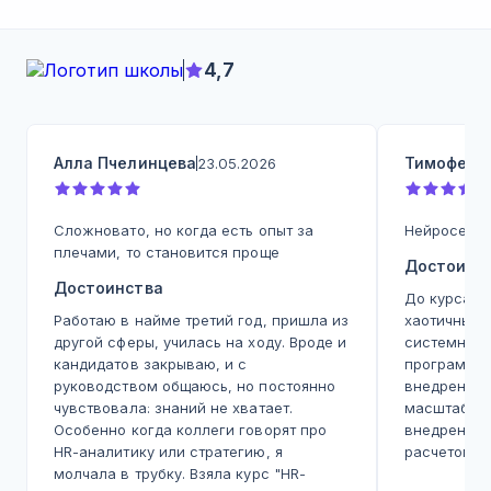
4,7
Алла Пчелинцева
Тимофей 
23.05.2026
Сложновато, но когда есть опыт за
Нейросети 
плечами, то становится проще
Достоинс
Достоинства
До курса п
Работаю в найме третий год, пришла из
хаотичным,
другой сферы, училась на ходу. Вроде и
системного
кандидатов закрываю, и с
программу,
руководством общаюсь, но постоянно
внедрения 
чувствовала: знаний не хватает.
масштабиро
Особенно когда коллеги говорят про
внедрению 
HR-аналитику или стратегию, я
расчетом R
молчала в трубку. Взяла курс "HR-
и методику