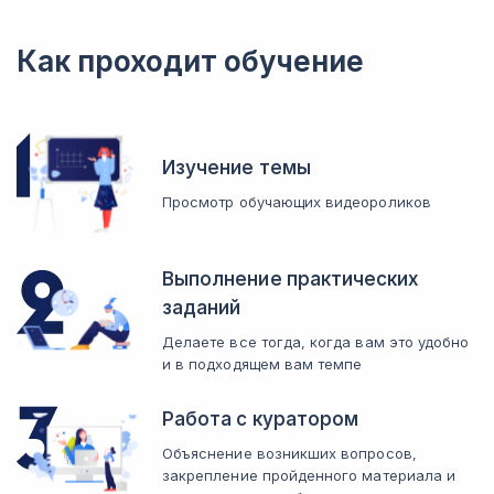
Ознакомитесь с методами оптимизации расходов.
Ключевые функции для быстрой и эффективной
Получите практические советы экспертов.
Как анализировать материальные затраты
работы
Как проверить контрагента
Разберете виды анализов. Освоите навыки проведения с учетом
Как проходит обучение
Изучите базовые функции.
Получите представление о надежных вариантах проверок.
специфики предприятия.
Визуализация данных
Как эффективно управлять кредиторской
Освоите основные способы визуализации.
задолженностью
Рассмотрите действенные методы работы с задолженностью.
Изучение темы
Просмотр обучающих видеороликов
Выполнение практических
заданий
Делаете все тогда, когда вам это удобно
и в подходящем вам темпе
Работа с куратором
Объяснение возникших вопросов,
закрепление пройденного материала и