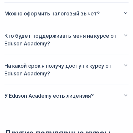
персонала. Мне кажется руто для тех, у
кого уже есть небольшой опыт, а не
Можно оформить налоговый вычет?
полный ноль.
Да, конечно. Подать заявление можно на официальном сайте
ИФНС или в приложении Госуслуг. Команда школы поможет
собрать пакет документов.
Кто будет поддерживать меня на курсе от
Eduson Academy?
Вам назначат личного куратора. С ним можно общаться по
почте или через мессенджеры. Он ответит на любые вопросы
и поддержит в трудных ситуациях.
На какой срок я получу доступ к курсу от
Eduson Academy?
Доступ к курсу предоставляется навсегда. Вы также
сможете получать обновления. В них добавляются
актуальные и востребованные темы.
У Eduson Academy есть лицензия?
Eduson Academy имеет государственную лицензию.
Деятельность школы соответствует всем образовательным
стандартам. Подробнее со всеми документами можно
ознакомиться на сайте учебной платформы.