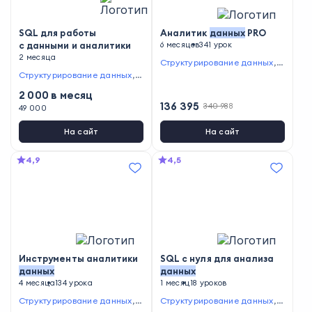
SQL для работы
Аналитик
данных
PRO
с данными и аналитики
6 месяцев
341 урок
2 месяца
Структурирование данных
,
У
правление потоками данных
Структурирование данных
,
У
,
Работа с базами данных
,
С
правление потоками данных
2 000
в месяц
оздание дашбордов
,
Провед
,
Работа с базами данных
,
Ф
136 395
340 988
ение A/B-тестов
,
Формулиро
ормулирование и тестирован
49 000
вание и тестирование гипоте
ие гипотез
,
Сбор и анализ д
з
,
Сбор и анализ данных
анных
На сайт
На сайт
4,9
4,5
Инструменты аналитики
SQL с нуля для анализа
данных
данных
4 месяца
134 урока
1 месяц
18 уроков
Структурирование данных
,
У
Структурирование данных
,
У
правление потоками данных
правление потоками данных