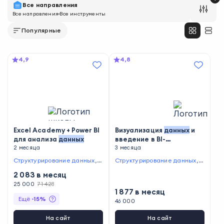
Все направления
Все направления
Все инструменты
Популярные
4,9
4,8
Excel Academy + Power BI
Визуализация
данных
и
для анализа
данных
введение в BI-
2 месяца
инструменты — с
3 месяца
сопровождением
Структурирование данных
,
У
Структурирование данных
,
В
правление потоками данных
изуализация отчётов
,
Работа
2 083
в месяц
,
Визуализация отчётов
,
Соз
в Tableau
,
Визуализация дан
дание дашбордов
25 000
71 428
,
Ведение
ных
1 877
в месяц
документации
,
Создание и в
Ещё
-
15
%
ёрстка презентаций
,
Сбор и
46 000
анализ данных
,
Работа в Mic
rosoft Excel и Google Таблиц
На сайт
На сайт