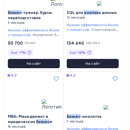
ское планирование
,
Анализ
конкурентов
,
Анализ целево
й аудитории
Бизнес
-тренер. Курсы
SQL для
анализ
а данных
переподготовки
12 месяцев
5 месяцев
Анализ эффективности бизне
с-процессов
,
Структурирова
Анализ эффективности бизне
ние данных
,
Анализ продаж
с-процессов
,
Управление би
,
Составление отчётности
,
Ви
знес-процессами
,
Мотиваци
50 700
134 640
73 600
360 000
зуализация отчётов
,
Расчёт
я сотрудников
экономических показателей
,
Ещё
-
7
%
Ещё
-
12
%
Формулирование и тестиров
ание гипотез
,
Сбор и анализ
данных
,
Написание SQL-зап
На сайт
На сайт
росов
,
Проведение А/В-тест
ов
4,9
4,3
МВА: Менеджмент в
Бизнес
-аналитик
юридическом
бизнес
е
7 месяцев
18 месяцев
Анализ эффективности бизне