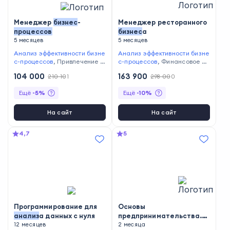
Менеджер
бизнес
-
Менеджер ресторанного
процессов
бизнес
а
5 месяцев
5 месяцев
Анализ эффективности бизне
Анализ эффективности бизне
с-процессов
,
Привлечение ф
с-процессов
,
Финансовое пл
инансирования и инвестиций
анирование
,
Управление биз
104 000
163 900
210 101
298 000
,
Делегирование задач
,
Упр
нес-процессами
,
Организац
авление бизнес-процессами
ия деловой коммуникации
,
С
Ещё
-
5
%
Ещё
-
10
%
,
Организация деловой комм
оставление проектной докум
уникации
,
Оптимизация рути
ентации
нных задач
,
Постановка цел
На сайт
На сайт
ей и задач
,
Проведение пре
зентаций проектов
,
Планиро
4,7
5
вание и организация времен
и
,
Стратегическое планиров
ание
Программирование для
Основы
анализ
а данных с нуля
предпринимательства.
12 месяцев
Начни свой
2 месяца
бизнес