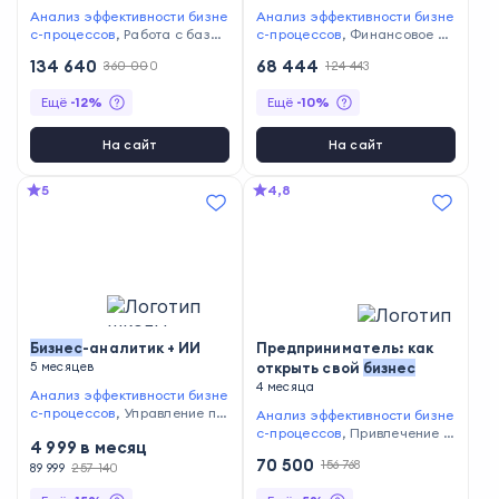
Анализ эффективности бизне
Анализ эффективности бизне
с-процессов
,
Работа с базам
с-процессов
,
Финансовое пл
и данных
,
Формулирование
анирование
,
Построение фи
134 640
68 444
360 000
124 443
и тестирование гипотез
,
Сбо
нансовой модели
,
Мотиваци
р и анализ данных
,
Работа в
я сотрудников
,
Разработка б
Ещё
-
12
%
Ещё
-
10
%
Microsoft Excel и Google Табл
изнес-стратегии
ицы
,
Написание SQL-запрос
ов
На сайт
На сайт
5
4,8
Бизнес
-аналитик + ИИ
Предприниматель: как
5 месяцев
открыть свой
бизнес
4 месяца
Анализ эффективности бизне
с-процессов
,
Управление по
Анализ эффективности бизне
токами данных
,
Структуриро
с-процессов
,
Привлечение ф
4 999
в месяц
вание данных
,
Составление
инансирования и инвестиций
70 500
156 768
отчётности
,
Визуализация от
89 999
257 140
,
Финансовое планирование
,
чётов
,
Управление бизнес-пр
Анализ продаж
,
Построение