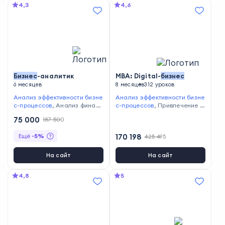
4,3
4,6
рограммирование на Python
,
Сбор и анализ данных
,
Пров
едение юридических консул
ьтаций
Бизнес
-аналитик
MBA: Digital-
бизнес
6 месяцев
8 месяцев
312 уроков
Анализ эффективности бизне
Анализ эффективности бизне
с-процессов
,
Анализ финанс
с-процессов
,
Привлечение ф
овой отчётности
,
Построение
инансирования и инвестиций
75 000
187 500
финансовой модели
,
Управл
,
Организация деловой комм
ение бизнес-процессами
,
По
уникации
,
Постановка целей
Ещё
-
5
%
170 198
425 495
становка целей и задач
и задач
,
Бюджетирование
,
У
правление рисками
,
Планир
ование и организация време
На сайт
На сайт
ни
4,8
5