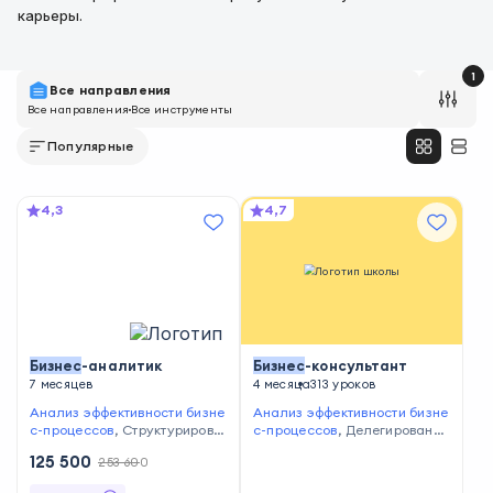
карьеры.
1
Все направления
Все направления
Все инструменты
Популярные
4,3
4,7
Бизнес
-аналитик
Бизнес
-консультант
7 месяцев
4 месяца
313 уроков
Анализ эффективности бизне
Анализ эффективности бизне
с-процессов
,
Структурирова
с-процессов
,
Делегирование
ние данных
,
Финансовое пл
задач
,
Управление бизнес-п
125 500
253 600
анирование
,
Работа с базам
роцессами
,
Проведение пре
и данных
,
Визуализация отч
зентаций проектов
,
Мотивац