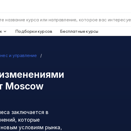
х
Подборки курсов
Бесплатные курсы
знес и управление
 изменениями
т Moscow
неса заключается в
енений, которые
 новым условиям рынка,