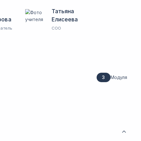
Татьяна
рова
Елисеева
атель
СОО
3
Модуля