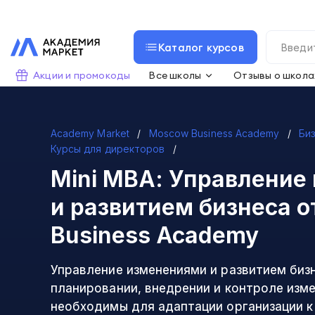
Каталог курсов
Акции и промокоды
Все школы
Отзывы о школа
Academy Market
Moscow Business Academy
Би
Курсы для директоров
Mini МВА: Управление
и развитием бизнеса
о
Business Academy
Управление изменениями и развитием биз
планировании, внедрении и контроле изм
необходимы для адаптации организации к