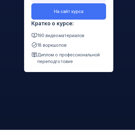
На сайт курса
Кратко о курсе:
190 видеоматериалов
18 воркшопов
Диплом о профессиональной
переподготовке