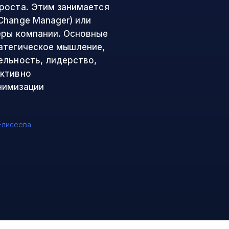
роста. Этим занимается
Change Manager) или
еры компании. Основные
атегическое мышление,
ельность, лидерство,
ективно
нимизации
Елисеева