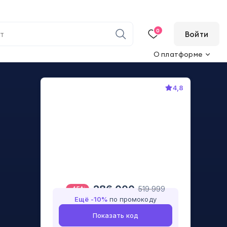
0
Войти
О платформе
4,8
286 000
519 999
-
45
%
Ещё -
10
%
по промокоду
Показать код