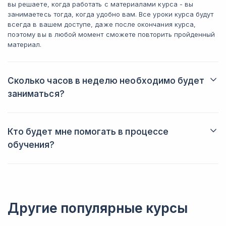
вы решаете, когда работать с материалами курса - вы
занимаетесь тогда, когда удобно вам. Все уроки курса будут
всегда в вашем доступе, даже после окончания курса,
поэтому вы в любой момент сможете повторить пройденный
материал.
Сколько часов в неделю необходимо будет
заниматься?
Именно вы решаете, когда и сколько заниматься. Обычно
студенты тратят на обучение от трех до пяти часов в неделю.
Кто будет мне помогать в процессе
обучения?
Проверять ваши домашние задания будут эксперты, а также
вас будет сопровождать куратор, который поможет
справиться с трудностями. Вы получите профессиональные
советы, рекомендации и лайфхаки.
Другие популярные курсы