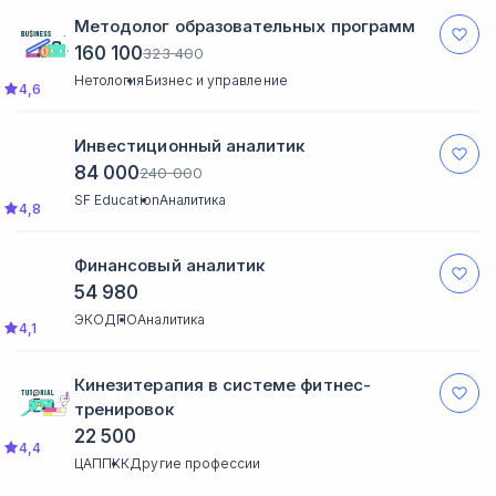
Методолог образовательных программ
160 100
323 400
Нетология
Бизнес и управление
4,6
Инвестиционный аналитик
84 000
240 000
SF Education
Аналитика
4,8
Финансовый аналитик
54 980
ЭКОДПО
Аналитика
4,1
Кинезитерапия в системе фитнес-
тренировок
22 500
4,4
ЦАППКК
Другие профессии