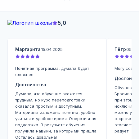
5,0
Маргарита
Пётр
15.04.2025
05.05
Понятная программа, думала будет
Могу совет
сложнее
Достоинс
Достоинства
Обучался на
Думала, что обучение окажется
Бросилась 
трудным, но курс переподготовки
при этом л
оказался простым и доступным.
исключитель
Материалы изложены понятно, удобно
можно учит
учиться в удобное время. Оперативная
открываешь
поддержка. В резульате обучения
отвечает д
получила навыки, за которыми пришла.
радует.
Осталась довольна!