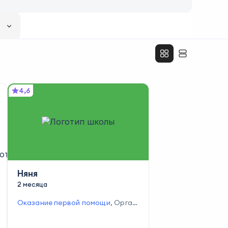
4,6
Няня
2 месяца
Оказание первой помощи
,
Орган
изация учебно-воспитательного
процесса
,
Контроль за соблюде