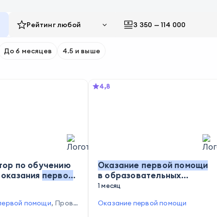
Рейтинг
любой
3 350
—
114 000
До 6 месяцев
4.5 и выше
4,8
тор по обучению
Оказание
первой
помощи
 оказания
первой
в образовательных
организациях
1 месяц
первой помощи
,
Прове
Оказание первой помощи
нимационных действий