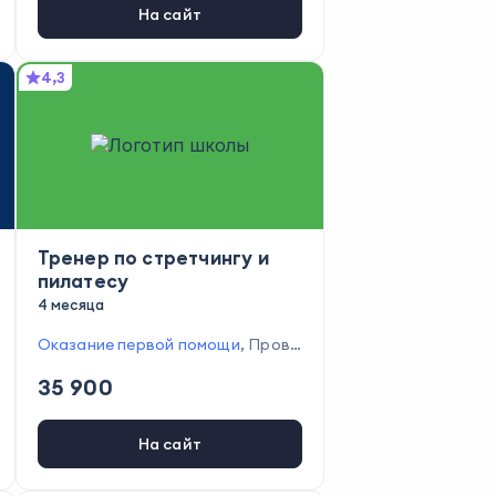
На сайт
4,3
Тренер по стретчингу и
пилатесу
4 месяца
Оказание первой помощи
,
Прове
дение тренировок
,
Проведение
35 900
реанимационных действий
,
Рабо
та с детьми
,
Укрепление организ
ма спортивными упражнениями
На сайт