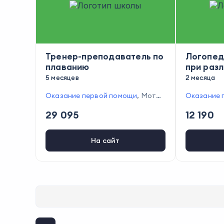
Тренер-преподаватель по
Логопед
плаванию
при раз
нарушен
5 месяцев
2 месяца
Оказание первой помощи
,
Мотив
Оказание 
ация спортсменов
,
Контроль за с
дение лог
29 095
12 190
облюдением техники безопаснос
вания
,
Лог
ти
,
Проведение тренировок
,
Реш
Выявление
ение конфликтных ситуаций
,
Пос
ов
,
Провед
На сайт
тановка целей и задач
,
Работа с
работы
,
П
детьми
рованного