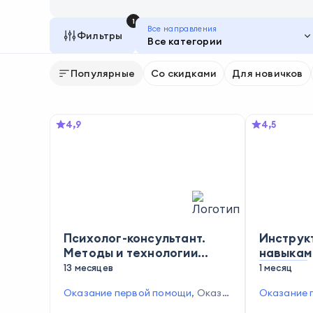
1
Все направления
Фильтры
Все категории
Популярные
Со скидками
Для новичков
4,9
4,5
Психолог-консультант.
Инструк
Методы и технологии
навыкам
оказания психологических
помощи
13 месяцев
1 месяц
услуг населению и
Оказание первой помощи
,
Оказа
Оказание 
организациям с
ние поддержки уязвимым группа
дение реа
расширенной подготовкой